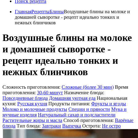
Поиск рецепта
Главная
Рецепты
Блины
Воздушные блины на молоке и
домашней сыворотке - рецепт идеально тонких и
нежных блинчиков
Воздушные блины на молоке
и домашней сыворотке -
рецепт идеально тонких и
нежных блинчиков
Сложность приготовления:
Сложные (более 30 мин)
Время
приготовления:
30-60 минут
Назначение блюда:
Повседневные блюда
Домашняя уютная еда
Национальная
кухня:
Русская кухня
Продукты питания:
Фрукты и ягоды
Молоко и молочные продукты
Специи и пряности
Мука и
мучные изделия
Натуральный сахар и подсластители
Растительные жиры и масла
Способ приготовления:
Варёные
блюда
Тип блюда:
Завтраки
Выпечка
Острота:
Не остро