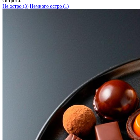
Острота:
Не остро
(3)
Немного остро
(1)