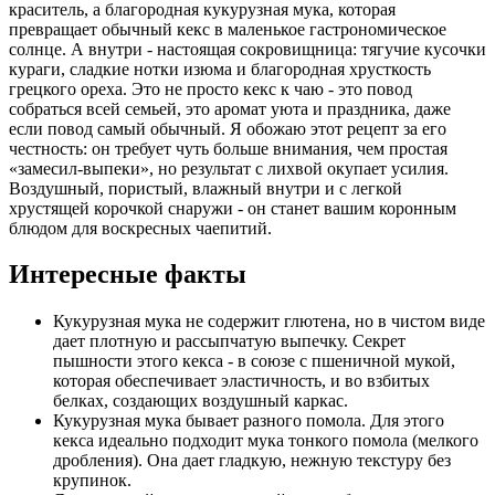
краситель, а благородная кукурузная мука, которая
превращает обычный кекс в маленькое гастрономическое
солнце. А внутри - настоящая сокровищница: тягучие кусочки
кураги, сладкие нотки изюма и благородная хрусткость
грецкого ореха. Это не просто кекс к чаю - это повод
собраться всей семьей, это аромат уюта и праздника, даже
если повод самый обычный. Я обожаю этот рецепт за его
честность: он требует чуть больше внимания, чем простая
«замесил-выпеки», но результат с лихвой окупает усилия.
Воздушный, пористый, влажный внутри и с легкой
хрустящей корочкой снаружи - он станет вашим коронным
блюдом для воскресных чаепитий.
Интересные факты
Кукурузная мука не содержит глютена, но в чистом виде
дает плотную и рассыпчатую выпечку. Секрет
пышности этого кекса - в союзе с пшеничной мукой,
которая обеспечивает эластичность, и во взбитых
белках, создающих воздушный каркас.
Кукурузная мука бывает разного помола. Для этого
кекса идеально подходит мука тонкого помола (мелкого
дробления). Она дает гладкую, нежную текстуру без
крупинок.