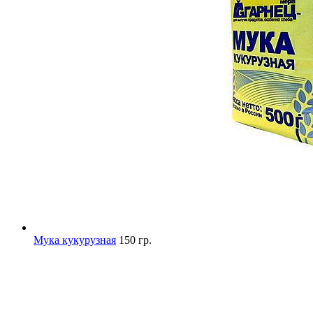
Мука кукурузная
150 гр.