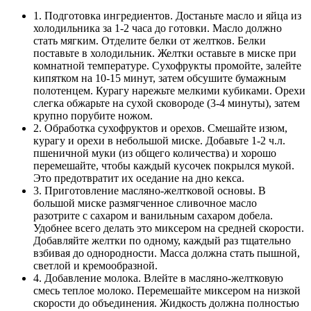
1. Подготовка ингредиентов. Достаньте масло и яйца из
холодильника за 1-2 часа до готовки. Масло должно
стать мягким. Отделите белки от желтков. Белки
поставьте в холодильник. Желтки оставьте в миске при
комнатной температуре. Сухофрукты промойте, залейте
кипятком на 10-15 минут, затем обсушите бумажным
полотенцем. Курагу нарежьте мелкими кубиками. Орехи
слегка обжарьте на сухой сковороде (3-4 минуты), затем
крупно порубите ножом.
2. Обработка сухофруктов и орехов. Смешайте изюм,
курагу и орехи в небольшой миске. Добавьте 1-2 ч.л.
пшеничной муки (из общего количества) и хорошо
перемешайте, чтобы каждый кусочек покрылся мукой.
Это предотвратит их оседание на дно кекса.
3. Приготовление масляно-желтковой основы. В
большой миске размягченное сливочное масло
разотрите с сахаром и ванильным сахаром добела.
Удобнее всего делать это миксером на средней скорости.
Добавляйте желтки по одному, каждый раз тщательно
взбивая до однородности. Масса должна стать пышной,
светлой и кремообразной.
4. Добавление молока. Влейте в масляно-желтковую
смесь теплое молоко. Перемешайте миксером на низкой
скорости до объединения. Жидкость должна полностью