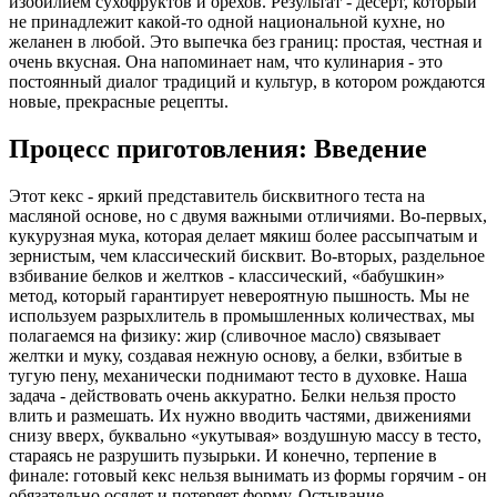
изобилием сухофруктов и орехов. Результат - десерт, который
не принадлежит какой-то одной национальной кухне, но
желанен в любой. Это выпечка без границ: простая, честная и
очень вкусная. Она напоминает нам, что кулинария - это
постоянный диалог традиций и культур, в котором рождаются
новые, прекрасные рецепты.
Процесс приготовления: Введение
Этот кекс - яркий представитель бисквитного теста на
масляной основе, но с двумя важными отличиями. Во-первых,
кукурузная мука, которая делает мякиш более рассыпчатым и
зернистым, чем классический бисквит. Во-вторых, раздельное
взбивание белков и желтков - классический, «бабушкин»
метод, который гарантирует невероятную пышность. Мы не
используем разрыхлитель в промышленных количествах, мы
полагаемся на физику: жир (сливочное масло) связывает
желтки и муку, создавая нежную основу, а белки, взбитые в
тугую пену, механически поднимают тесто в духовке. Наша
задача - действовать очень аккуратно. Белки нельзя просто
влить и размешать. Их нужно вводить частями, движениями
снизу вверх, буквально «укутывая» воздушную массу в тесто,
стараясь не разрушить пузырьки. И конечно, терпение в
финале: готовый кекс нельзя вынимать из формы горячим - он
обязательно осядет и потеряет форму. Остывание -