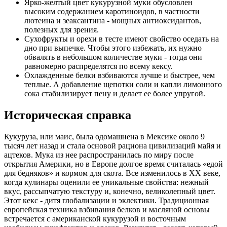
Ярко-желтый цвет кукурузной муки обусловлен
высоким содержанием каротиноидов, в частности
лютеина и зеаксантина - мощных антиоксидантов,
полезных для зрения.
Сухофрукты и орехи в тесте имеют свойство оседать на
дно при выпечке. Чтобы этого избежать, их нужно
обвалять в небольшом количестве муки - тогда они
равномерно распределятся по всему кексу.
Охлажденные белки взбиваются лучше и быстрее, чем
теплые. А добавление щепотки соли и капли лимонного
сока стабилизирует пену и делает ее более упругой.
Историческая справка
Кукуруза, или маис, была одомашнена в Мексике около 9
тысяч лет назад и стала основой рациона цивилизаций майя и
ацтеков. Мука из нее распространилась по миру после
открытия Америки, но в Европе долгое время считалась «едой
для бедняков» и кормом для скота. Все изменилось в XX веке,
когда кулинары оценили ее уникальные свойства: нежный
вкус, рассыпчатую текстуру и, конечно, великолепный цвет.
Этот кекс - дитя глобализации и эклектики. Традиционная
европейская техника взбивания белков и масляной основы
встречается с американской кукурузой и восточным