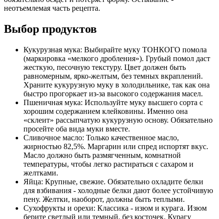
неотъемлемая часть рецепта.
Выбор продуктов
Кукурузная мука: Выбирайте муку ТОНКОГО помола
(маркировка «мелкого дробления»). Грубый помол даст
жесткую, песочную текстуру. Цвет должен быть
равномерным, ярко-желтым, без темных вкраплений.
Храните кукурузную муку в холодильнике, так как она
быстро прогоркает из-за высокого содержания масел.
Пшеничная мука: Используйте муку высшего сорта с
хорошим содержанием клейковины. Именно она
«склеит» рассыпчатую кукурузную основу. Обязательно
просейте оба вида муки вместе.
Сливочное масло: Только качественное масло,
жирностью 82,5%. Маргарин или спред испортят вкус.
Масло должно быть размягченным, комнатной
температуры, чтобы легко растираться с сахаром и
желтками.
Яйца: Крупные, свежие. Обязательно охладите белки
для взбивания - холодные белки дают более устойчивую
пену. Желтки, наоборот, должны быть теплыми.
Сухофрукты и орехи: Классика - изюм и курага. Изюм
берите светлый или темный, без косточек. Курагу