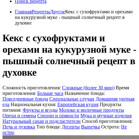
Поиск рецепта
Главная
Рецепты
Другое
Кекс с сухофруктами и орехами
на кукурузной муке - пышный солнечный рецепт в
духовке
Кекс с сухофруктами и
орехами на кукурузной муке -
пышный солнечный рецепт в
духовке
Сложность приготовления:
Сложные (более 30 мин)
Время
приготовления:
Больше часа
Назначение блюда:
Повседневные блюда
Специальные случаи
Домашняя уютная
еда
Национальная кухня:
Европейская кухня
Продукты
питания:
Фрукты и ягоды
Молоко и молочные продукты
Орехи и семена
Специи и пряности
Мука и мучные изделия
Натуральный сахар и подсластители
Способ приготовления:
Печь и духовка
Тип блюда:
Десерты
Выпечка
Острота:
Не
остро