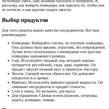
чесночную смесь. При желании посолить и поперчить. Я
расскажу, как выбрать помидоры, как нарезать их, чтобы они
не потекли, и как красиво подать закуску.
Выбор продуктов
Для этого рецепта важно качество ингредиентов. Вот мои
рекомендации:
Помидоры. Выбирайте спелые, но плотные помидоры.
Они должны быть яркими, упругими, без повреждений.
Лучше всего использовать сливовидные или круглые
помидоры одинакового размера.
Сыр. Используйте твердый сыр, который хорошо
натирается: российский, гауда, эдам, пармезан. Он
придаст закуске нежный вкус и приятную текстуру.
Чеснок. Свежий чеснок обязателен. Он добавляет
пикантность и аромат.
Майонез. Используйте майонез средней жирности. Он
связывает ингредиенты и придает сочность.
Соль и перец. По желанию, для вкуса.
Для украшения. Свежая зелень (базилик, петрушка,
укроп), розмарин, тимьян.