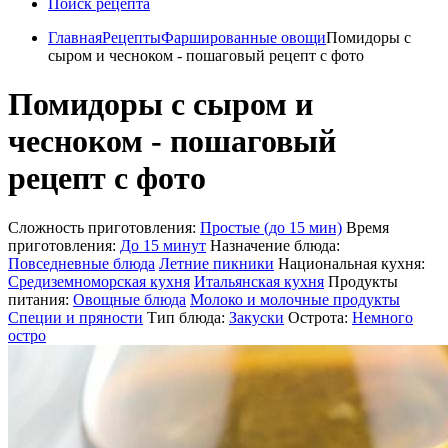
Поиск рецепта
Главная
Рецепты
Фаршированные овощи
Помидоры с
сыром и чесноком - пошаговый рецепт с фото
Помидоры с сыром и
чесноком - пошаговый
рецепт с фото
Сложность приготовления:
Простые (до 15 мин)
Время
приготовления:
До 15 минут
Назначение блюда:
Повседневные блюда
Летние пикники
Национальная кухня:
Средиземноморская кухня
Итальянская кухня
Продукты
питания:
Овощные блюда
Молоко и молочные продукты
Специи и пряности
Тип блюда:
Закуски
Острота:
Немного
остро