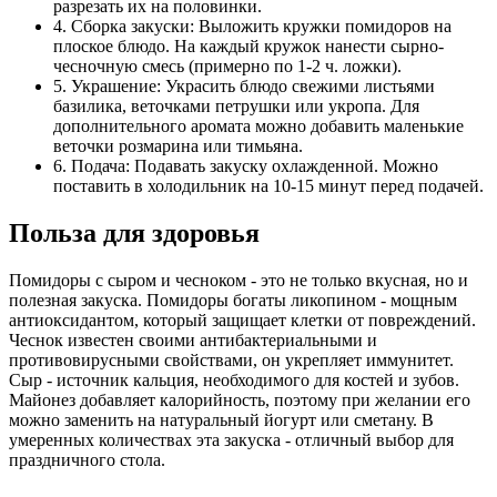
разрезать их на половинки.
4. Сборка закуски: Выложить кружки помидоров на
плоское блюдо. На каждый кружок нанести сырно-
чесночную смесь (примерно по 1-2 ч. ложки).
5. Украшение: Украсить блюдо свежими листьями
базилика, веточками петрушки или укропа. Для
дополнительного аромата можно добавить маленькие
веточки розмарина или тимьяна.
6. Подача: Подавать закуску охлажденной. Можно
поставить в холодильник на 10-15 минут перед подачей.
Польза для здоровья
Помидоры с сыром и чесноком - это не только вкусная, но и
полезная закуска. Помидоры богаты ликопином - мощным
антиоксидантом, который защищает клетки от повреждений.
Чеснок известен своими антибактериальными и
противовирусными свойствами, он укрепляет иммунитет.
Сыр - источник кальция, необходимого для костей и зубов.
Майонез добавляет калорийность, поэтому при желании его
можно заменить на натуральный йогурт или сметану. В
умеренных количествах эта закуска - отличный выбор для
праздничного стола.