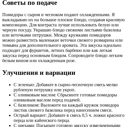
Советы по подаче
Помидоры с сыром и чесноком подают охлажденными. Я
выкладываю их на большое плоское блюдо, создавая красивую
композицию. Для контраста лучше использовать белую или
черную посуду. Украшаю блюдо свежими листьями базилика
или веточками петрушки. Между кружками помидоров
можно разместить маленькие веточки свежего розмарина или
тимьяна для дополнительного аромата. Эта закуска идеально
подходит для фуршетов, летних барбекю или как легкая
закуска перед основным блюдом. Сопроводите блюдо легким
белым вином или охлажденным розе.
Улучшения и вариации
С зеленью: Добавьте в сырно-чесночную смесь мелко
рубленую петрушку или укроп.
С оливковым маслом: Сбрызните готовые помидоры
оливковым маслом перед подачей.
С базиликом: Выложите на каждый кружок помидора
листик свежего базилика перед нанесением смеси.
Острый вариант: Добавьте в смесь 0,5 ч. ложки красного
перца или кайенского перца.
С орехами: Посыпьте готовую закуску измельченными