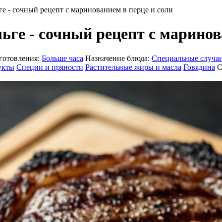
ге - сочный рецепт с маринованием в перце и соли
льге - сочный рецепт с маринов
готовления:
Больше часа
Назначение блюда:
Специальные случа
укты
Специи и пряности
Растительные жиры и масла
Говядина
С