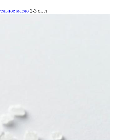
тельное масло
2-3 ст. л