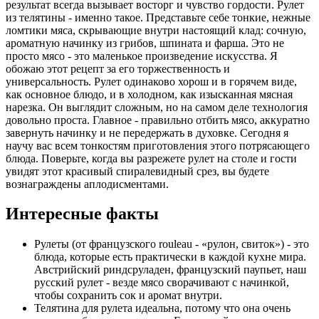
результат всегда вызывает восторг и чувство гордости. Рулет
из телятины - именно такое. Представьте себе тонкие, нежные
ломтики мяса, скрывающие внутри настоящий клад: сочную,
ароматную начинку из грибов, шпината и фарша. Это не
просто мясо - это маленькое произведение искусства. Я
обожаю этот рецепт за его торжественность и
универсальность. Рулет одинаково хорош и в горячем виде,
как основное блюдо, и в холодном, как изысканная мясная
нарезка. Он выглядит сложным, но на самом деле технология
довольно проста. Главное - правильно отбить мясо, аккуратно
завернуть начинку и не передержать в духовке. Сегодня я
научу вас всем тонкостям приготовления этого потрясающего
блюда. Поверьте, когда вы разрежете рулет на столе и гости
увидят этот красивый спиралевидный срез, вы будете
вознаграждены аплодисментами.
Интересные факты
Рулеты (от французского rouleau - «рулон, свиток») - это
блюда, которые есть практически в каждой кухне мира.
Австрийский риндсруладен, французский паупьет, наш
русский рулет - везде мясо сворачивают с начинкой,
чтобы сохранить сок и аромат внутри.
Телятина для рулета идеальна, потому что она очень