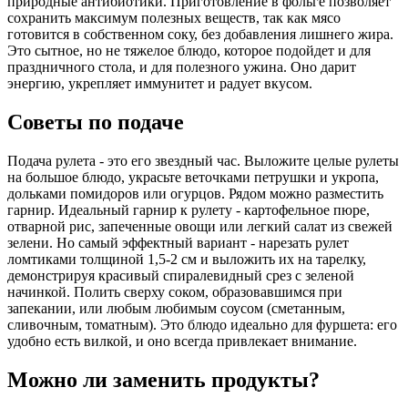
природные антибиотики. Приготовление в фольге позволяет
сохранить максимум полезных веществ, так как мясо
готовится в собственном соку, без добавления лишнего жира.
Это сытное, но не тяжелое блюдо, которое подойдет и для
праздничного стола, и для полезного ужина. Оно дарит
энергию, укрепляет иммунитет и радует вкусом.
Советы по подаче
Подача рулета - это его звездный час. Выложите целые рулеты
на большое блюдо, украсьте веточками петрушки и укропа,
дольками помидоров или огурцов. Рядом можно разместить
гарнир. Идеальный гарнир к рулету - картофельное пюре,
отварной рис, запеченные овощи или легкий салат из свежей
зелени. Но самый эффектный вариант - нарезать рулет
ломтиками толщиной 1,5-2 см и выложить их на тарелку,
демонстрируя красивый спиралевидный срез с зеленой
начинкой. Полить сверху соком, образовавшимся при
запекании, или любым любимым соусом (сметанным,
сливочным, томатным). Это блюдо идеально для фуршета: его
удобно есть вилкой, и оно всегда привлекает внимание.
Можно ли заменить продукты?