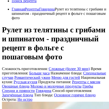
Поиск рецепта
Главная
Рецепты
Говядина
Рулет из телятины с грибами и
шпинатом - праздничный рецепт в фольге с пошаговым
фото
Рулет из телятины с грибами
и шпинатом - праздничный
рецепт в фольге с
пошаговым фото
Сложность приготовления:
Сложные (более 30 мин)
Время
приготовления:
Больше часа
Назначение блюда:
Специальные
случаи
Романтический ужин
Меню для гостей
Национальная
кухня:
Русская кухня
Продукты питания:
Рецепты с мясом
Овощные блюда
Молоко и молочные продукты
Грибы
Специи и пряности
Говядина
Способ приготовления:
Запечённые блюда
Тип блюда:
Основное горячее блюдо
Острота:
Не остро