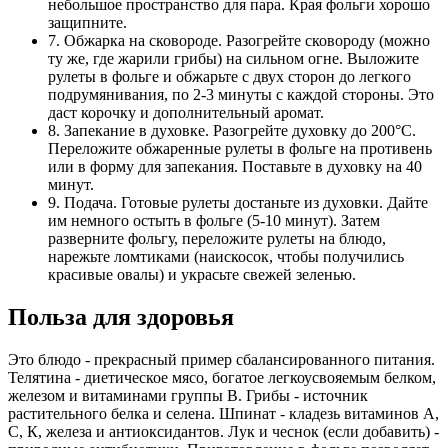
небольшое пространство для пара. Края фольги хорошо
защипните.
7. Обжарка на сковороде. Разогрейте сковороду (можно
ту же, где жарили грибы) на сильном огне. Выложите
рулеты в фольге и обжарьте с двух сторон до легкого
подрумянивания, по 2-3 минуты с каждой стороны. Это
даст корочку и дополнительный аромат.
8. Запекание в духовке. Разогрейте духовку до 200°C.
Переложите обжаренные рулеты в фольге на противень
или в форму для запекания. Поставьте в духовку на 40
минут.
9. Подача. Готовые рулеты достаньте из духовки. Дайте
им немного остыть в фольге (5-10 минут). Затем
разверните фольгу, переложите рулеты на блюдо,
нарежьте ломтиками (наискосок, чтобы получились
красивые овалы) и украсьте свежей зеленью.
Польза для здоровья
Это блюдо - прекрасный пример сбалансированного питания.
Телятина - диетическое мясо, богатое легкоусвояемым белком,
железом и витаминами группы В. Грибы - источник
растительного белка и селена. Шпинат - кладезь витаминов А,
С, К, железа и антиоксидантов. Лук и чеснок (если добавить) -