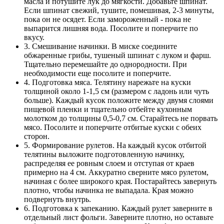
масла и потушите лук до мягкости. Добавьте шпинат.
Если шпинат свежий, тушите, помешивая, 2-3 минуты,
пока он не осядет. Если замороженный - пока не
выпарится лишняя вода. Посолите и поперчите по
вкусу.
3. Смешивание начинки. В миске соедините
обжаренные грибы, тушеный шпинат с луком и фарш.
Тщательно перемешайте до однородности. При
необходимости еще посолите и поперчите.
4. Подготовка мяса. Телятину нарежьте на куски
толщиной около 1-1,5 см (размером с ладонь или чуть
больше). Каждый кусок положите между двумя слоями
пищевой пленки и тщательно отбейте кухонным
молотком до толщины 0,5-0,7 см. Старайтесь не порвать
мясо. Посолите и поперчите отбитые куски с обеих
сторон.
5. Формирование рулетов. На каждый кусок отбитой
телятины выложите подготовленную начинку,
распределяя ее ровным слоем и отступая от краев
примерно на 4 см. Аккуратно сверните мясо рулетом,
начиная с более широкого края. Постарайтесь завернуть
плотно, чтобы начинка не выпадала. Края можно
подвернуть внутрь.
6. Подготовка к запеканию. Каждый рулет заверните в
отдельный лист фольги. Заверните плотно, но оставьте