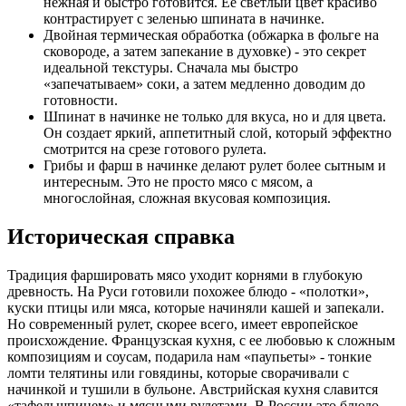
нежная и быстро готовится. Ее светлый цвет красиво
контрастирует с зеленью шпината в начинке.
Двойная термическая обработка (обжарка в фольге на
сковороде, а затем запекание в духовке) - это секрет
идеальной текстуры. Сначала мы быстро
«запечатываем» соки, а затем медленно доводим до
готовности.
Шпинат в начинке не только для вкуса, но и для цвета.
Он создает яркий, аппетитный слой, который эффектно
смотрится на срезе готового рулета.
Грибы и фарш в начинке делают рулет более сытным и
интересным. Это не просто мясо с мясом, а
многослойная, сложная вкусовая композиция.
Историческая справка
Традиция фаршировать мясо уходит корнями в глубокую
древность. На Руси готовили похожее блюдо - «полотки»,
куски птицы или мяса, которые начиняли кашей и запекали.
Но современный рулет, скорее всего, имеет европейское
происхождение. Французская кухня, с ее любовью к сложным
композициям и соусам, подарила нам «паупьеты» - тонкие
ломти телятины или говядины, которые сворачивали с
начинкой и тушили в бульоне. Австрийская кухня славится
«тафельшпицем» и мясными рулетами. В России это блюдо