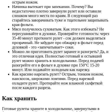
острым ножом.
Начинка вытекает при запекании. Почему? Вы
недостаточно плотно завернули рулет или оставили
слишком много места по краям. В следующий раз
старайтесь заворачивать туже и тщательнее защипывать
края фольги.
Мясо получилось суховатым. Как этого избежать? Не
пересушивайте в духовке. Проверяйте готовность: через
35-40 минут проткните рулет - сок должен выделяться
прозрачный. Не забудьте про обжарку в фольге перед
духовкой - это «запечатывает» соки.
Можно ли приготовить рулет заранее и разогреть? Да, и
это отличная идея. Полностью готовый и остывший
рулет можно хранить в холодильнике. Перед подачей
разогрейте его в фольге в духовке при 150°C 15-20
минут. Или подавайте холодным как нарезку.
Как красиво нарезать рулет? Острым, тонким ножом,
наискосок, широкими ломтями. Перед нарезкой
охладите рулет. Протирайте нож влажной салфеткой
после каждого разреза.
Как хранить
Готовые рулеты храните в холодильнике, завернутыми в