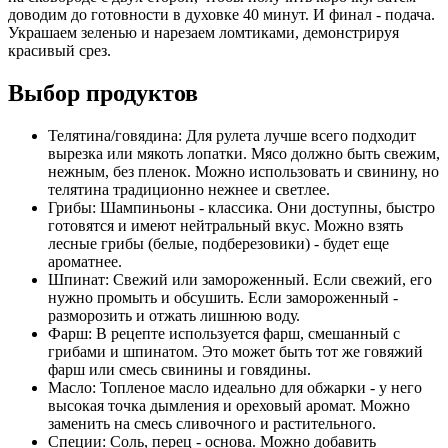
доводим до готовности в духовке 40 минут. И финал - подача.
Украшаем зеленью и нарезаем ломтиками, демонстрируя
красивый срез.
Выбор продуктов
Телятина/говядина: Для рулета лучше всего подходит
вырезка или мякоть лопатки. Мясо должно быть свежим,
нежным, без пленок. Можно использовать и свинину, но
телятина традиционно нежнее и светлее.
Грибы: Шампиньоны - классика. Они доступны, быстро
готовятся и имеют нейтральный вкус. Можно взять
лесные грибы (белые, подберезовики) - будет еще
ароматнее.
Шпинат: Свежий или замороженный. Если свежий, его
нужно промыть и обсушить. Если замороженный -
разморозить и отжать лишнюю воду.
Фарш: В рецепте используется фарш, смешанный с
грибами и шпинатом. Это может быть тот же говяжий
фарш или смесь свинины и говядины.
Масло: Топленое масло идеально для обжарки - у него
высокая точка дымления и ореховый аромат. Можно
заменить на смесь сливочного и растительного.
Специи: Соль, перец - основа. Можно добавить