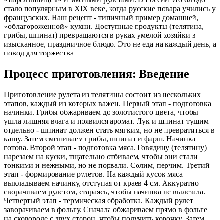
стало популярным в XIX веке, когда русские повара учились у
французских. Наш рецепт - типичный пример домашней,
«облагороженной» кухни. Доступные продукты (телятина,
грибы, шпинат) превращаются в руках умелой хозяйки в
изысканное, праздничное блюдо. Это не еда на каждый день, а
повод для торжества.
Процесс приготовления: Введение
Приготовление рулета из телятины состоит из нескольких
этапов, каждый из которых важен. Первый этап - подготовка
начинки. Грибы обжариваем до золотистого цвета, чтобы
ушла лишняя влага и появился аромат. Лук и шпинат тушим
отдельно - шпинат должен стать мягким, но не превратиться в
кашу. Затем смешиваем грибы, шпинат и фарш. Начинка
готова. Второй этап - подготовка мяса. Говядину (телятину)
нарезаем на куски, тщательно отбиваем, чтобы они стали
тонкими и нежными, но не порвали. Солим, перчим. Третий
этап - формирование рулетов. На каждый кусок мяса
выкладываем начинку, отступая от краев 4 см. Аккуратно
сворачиваем рулетом, стараясь, чтобы начинка не вылезала.
Четвертый этап - термическая обработка. Каждый рулет
заворачиваем в фольгу. Сначала обжариваем прямо в фольге
на сковороде с двух сторон, чтобы получить корочку. Затем