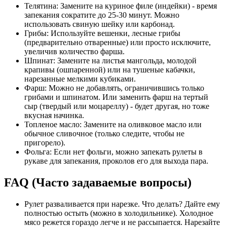
Телятина: Замените на куриное филе (индейки) - время
запекания сократите до 25-30 минут. Можно
использовать свиную шейку или карбонад.
Грибы: Используйте вешенки, лесные грибы
(предварительно отваренные) или просто исключите,
увеличив количество фарша.
Шпинат: Замените на листья мангольда, молодой
крапивы (ошпаренной) или на тушеные кабачки,
нарезанные мелкими кубиками.
Фарш: Можно не добавлять, ограничившись только
грибами и шпинатом. Или заменить фарш на тертый
сыр (твердый или моцареллу) - будет другая, но тоже
вкусная начинка.
Топленое масло: Замените на оливковое масло или
обычное сливочное (только следите, чтобы не
пригорело).
Фольга: Если нет фольги, можно запекать рулеты в
рукаве для запекания, проколов его для выхода пара.
FAQ (Часто задаваемые вопросы)
Рулет разваливается при нарезке. Что делать? Дайте ему
полностью остыть (можно в холодильнике). Холодное
мясо режется гораздо легче и не рассыпается. Нарезайте