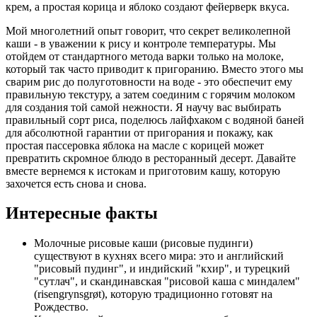
крем, а простая корица и яблоко создают фейерверк вкуса.
Мой многолетний опыт говорит, что секрет великолепной
каши - в уважении к рису и контроле температуры. Мы
отойдем от стандартного метода варки только на молоке,
который так часто приводит к пригоранию. Вместо этого мы
сварим рис до полуготовности на воде - это обеспечит ему
правильную текстуру, а затем соединим с горячим молоком
для создания той самой нежности. Я научу вас выбирать
правильный сорт риса, поделюсь лайфхаком с водяной баней
для абсолютной гарантии от пригорания и покажу, как
простая пассеровка яблока на масле с корицей может
превратить скромное блюдо в ресторанный десерт. Давайте
вместе вернемся к истокам и приготовим кашу, которую
захочется есть снова и снова.
Интересные факты
Молочные рисовые каши (рисовые пудинги)
существуют в кухнях всего мира: это и английский
"рисовый пудинг", и индийский "кхир", и турецкий
"сутлач", и скандинавская "рисовой каша с миндалем"
(risengrynsgrøt), которую традиционно готовят на
Рождество.