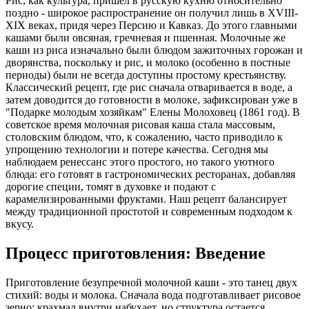
Рис, как культура, пришел в русскую кухню относительно
поздно - широкое распространение он получил лишь в XVIII-
XIX веках, придя через Персию и Кавказ. До этого главными
кашами были овсяная, гречневая и пшенная. Молочные же
каши из риса изначально были блюдом зажиточных горожан и
дворянства, поскольку и рис, и молоко (особенно в постные
периоды) были не всегда доступны простому крестьянству.
Классический рецепт, где рис сначала отваривается в воде, а
затем доводится до готовности в молоке, зафиксирован уже в
"Подарке молодым хозяйкам" Елены Молоховец (1861 год). В
советское время молочная рисовая каша стала массовым,
столовским блюдом, что, к сожалению, часто приводило к
упрощению технологии и потере качества. Сегодня мы
наблюдаем ренессанс этого простого, но такого уютного
блюда: его готовят в гастрономических ресторанах, добавляя
дорогие специи, томят в духовке и подают с
карамелизированными фруктами. Наш рецепт балансирует
между традиционной простотой и современным подходом к
вкусу.
Процесс приготовления: Введение
Приготовление безупречной молочной каши - это танец двух
стихий: воды и молока. Сначала вода подготавливает рисовое
зерно: крахмал внутри набухает, но структура остается