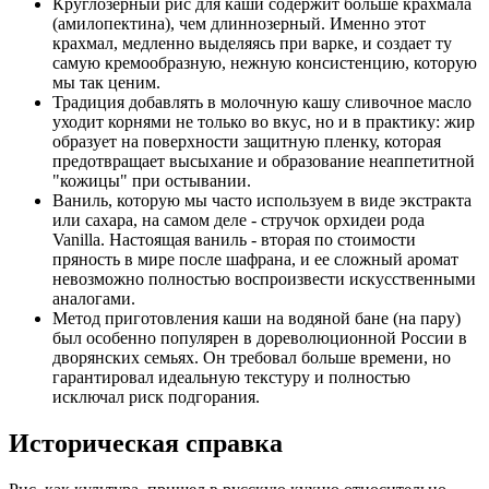
Круглозерный рис для каши содержит больше крахмала
(амилопектина), чем длиннозерный. Именно этот
крахмал, медленно выделяясь при варке, и создает ту
самую кремообразную, нежную консистенцию, которую
мы так ценим.
Традиция добавлять в молочную кашу сливочное масло
уходит корнями не только во вкус, но и в практику: жир
образует на поверхности защитную пленку, которая
предотвращает высыхание и образование неаппетитной
"кожицы" при остывании.
Ваниль, которую мы часто используем в виде экстракта
или сахара, на самом деле - стручок орхидеи рода
Vanilla. Настоящая ваниль - вторая по стоимости
пряность в мире после шафрана, и ее сложный аромат
невозможно полностью воспроизвести искусственными
аналогами.
Метод приготовления каши на водяной бане (на пару)
был особенно популярен в дореволюционной России в
дворянских семьях. Он требовал больше времени, но
гарантировал идеальную текстуру и полностью
исключал риск подгорания.
Историческая справка