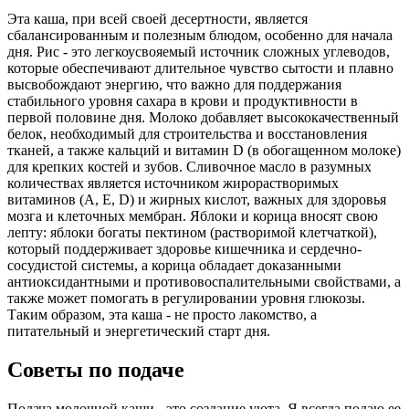
Эта каша, при всей своей десертности, является
сбалансированным и полезным блюдом, особенно для начала
дня. Рис - это легкоусвояемый источник сложных углеводов,
которые обеспечивают длительное чувство сытости и плавно
высвобождают энергию, что важно для поддержания
стабильного уровня сахара в крови и продуктивности в
первой половине дня. Молоко добавляет высококачественный
белок, необходимый для строительства и восстановления
тканей, а также кальций и витамин D (в обогащенном молоке)
для крепких костей и зубов. Сливочное масло в разумных
количествах является источником жирорастворимых
витаминов (A, E, D) и жирных кислот, важных для здоровья
мозга и клеточных мембран. Яблоки и корица вносят свою
лепту: яблоки богаты пектином (растворимой клетчаткой),
который поддерживает здоровье кишечника и сердечно-
сосудистой системы, а корица обладает доказанными
антиоксидантными и противовоспалительными свойствами, а
также может помогать в регулировании уровня глюкозы.
Таким образом, эта каша - не просто лакомство, а
питательный и энергетический старт дня.
Советы по подаче
Подача молочной каши - это создание уюта. Я всегда подаю ее