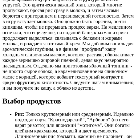
упругой. Это критически важный этап, который многие
пропускают, бросая рис сразу в молоко, и затем часами
борются с пригоранием и неравномерной готовностью. Затем
в игру вступает молоко. Оно должно быть горячим, почти
кипящим, чтобы не прерывать процесс варки. На медленном
огне или, что еще лучше, на водяной бане, крахмал из риса
продолжает выделяться, связываясь с белками и жирами
молока, и рождается тот самый крем. Мы добавим ваниль для
ароматической глубины, а в финале "пробудим" кашу
холодным сливочным маслом, которое, растаяв, обволакивает
каждое зернышко жировой пленкой, делая вкус невероятно
насыщенным. Отдельно мы приготовим яблочный топпинг -
не просто сырое яблоко, а карамелизованное на сливочном
масле с корицей, которое добавит текстурный контраст и
яркую фруктовую кислотность. Следуйте шагам внимательно,
и вы получите не кашу, а облако из детства.
Выбор продуктов
Рис:
Только круглозерный или среднезерный. Идеально
подходят сорта "Краснодарский", "Арборио" (из него
варят ризотто) или японский "мотигомэ". Они богаты
клейким крахмалом, который и дает кремовость.
Длиннозерный рис (басмати, жасмин) не подойдет - он