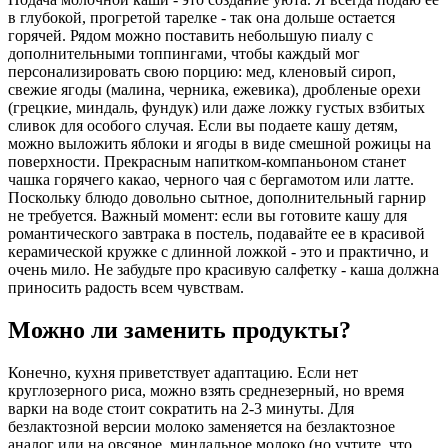
в глубокой, прогретой тарелке - так она дольше остается
горячей. Рядом можно поставить небольшую пиалу с
дополнительными топпингами, чтобы каждый мог
персонализировать свою порцию: мед, кленовый сироп,
свежие ягоды (малина, черника, ежевика), дробленые орехи
(грецкие, миндаль, фундук) или даже ложку густых взбитых
сливок для особого случая. Если вы подаете кашу детям,
можно выложить яблоки и ягоды в виде смешной рожицы на
поверхности. Прекрасным напитком-компаньоном станет
чашка горячего какао, черного чая с бергамотом или латте.
Поскольку блюдо довольно сытное, дополнительный гарнир
не требуется. Важный момент: если вы готовите кашу для
романтического завтрака в постель, подавайте ее в красивой
керамической кружке с длинной ложкой - это и практично, и
очень мило. Не забудьте про красивую салфетку - каша должна
приносить радость всем чувствам.
Можно ли заменить продукты?
Конечно, кухня приветствует адаптацию. Если нет
круглозерного риса, можно взять среднезерный, но время
варки на воде стоит сократить на 2-3 минуты. Для
безлактозной версии молоко заменяется на безлактозное
аналог или на овсяное, миндальное молоко (но учтите, что