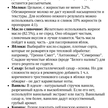
останется рассыпчатым.
Молоко:
Цельное, с жирностью не менее 3.2%.
Обезжиренное молоко не даст нужной насыщенности и
текстуры. Для особенно нежного результата можно
использовать смесь молока и сливок 10% жирности (в
пропорции 4:1).
Масло сливочное:
Желательно использовать жирное
масло (82.5%), а не спред. Оно обладает чистым,
сливочным вкусом и лучше плавится. Часть масла
пойдет в кашу, часть - для пассерования яблок.
Яблоки:
Выбирайте кисло-сладкие, плотные сорта,
которые не разварятся при тепловой обработке:
например, "Гренни Смит", "Антоновка", "Семеренко".
Сладкие мучнистые яблоки (вроде "Белого налива") для
этого рецепта не годятся.
Сахар:
Белый кристаллический сахар - основа. Но для
сложности вкуса я рекомендую добавить 1 ч.л.
коричневого тростникового сахара в яблоки при
обжарке - он даст карамельные ноты.
Ваниль:
В идеале - натуральный стручок ванили,
разрезанный вдоль и выскобленный. Если его нет,
используйте ванильный экстракт или пасту. Ванильный
сахар и, тем более, ванилин дадут искусственный,
грубый аромат.
Корица:
Лучше покупать цейлонскую корицу в