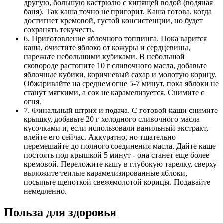
другую, большую кастрюлю с кипящей водой (водяная
баня). Так каша точно не пригорит. Каша готова, когда
достигнет кремовой, густой консистенции, но будет
сохранять текучесть.
6. Приготовление яблочного топпинга. Пока варится
каша, очистите яблоко от кожуры и сердцевины,
нарежьте небольшими кубиками. В небольшой
сковороде растопите 10 г сливочного масла, добавьте
яблочные кубики, коричневый сахар и молотую корицу.
Обжаривайте на среднем огне 5-7 минут, пока яблоки не
станут мягкими, а сок не карамелизуется. Снимите с
огня.
7. Финальный штрих и подача. С готовой каши снимите
крышку, добавьте 20 г холодного сливочного масла
кусочками и, если использовали ванильный экстракт,
влейте его сейчас. Аккуратно, но тщательно
перемешайте до полного соединения масла. Дайте каше
постоять под крышкой 5 минут - она станет еще более
кремовой. Переложите кашу в глубокую тарелку, сверху
выложите теплые карамелизированные яблоки,
посыпьте щепоткой свежемолотой корицы. Подавайте
немедленно.
Польза для здоровья