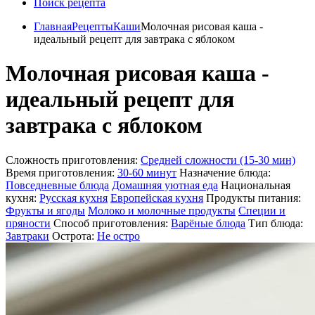
Поиск рецепта
Главная
Рецепты
Каши
Молочная рисовая каша -
идеальный рецепт для завтрака с яблоком
Молочная рисовая каша -
идеальный рецепт для
завтрака с яблоком
Сложность приготовления:
Средней сложности (15-30 мин)
Время приготовления:
30-60 минут
Назначение блюда:
Повседневные блюда
Домашняя уютная еда
Национальная
кухня:
Русская кухня
Европейская кухня
Продукты питания:
Фрукты и ягоды
Молоко и молочные продукты
Специи и
пряности
Способ приготовления:
Варёные блюда
Тип блюда:
Завтраки
Острота:
Не остро