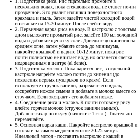
1. Подготовка риса. Рис тщательно промойте в
нескольких водах, пока стекающая вода не станет почти
прозрачной. Это удалит излишки поверхностного
крахмала и пыль. Затем залейте чистой холодной водой
и оставьте на 15-20 минут. После слейте воду.
2. Первичная варка риса на воде. В кастрюлю с толстым
дном выложите промытый рис, залейте 100 мл холодной
воды и добавьте щепотку соли. Доведите до кипения на
среднем огне, затем убавьте огонь до минимума,
накройте крышкой и варите 10-12 минут, пока рис
почти полностью не впитает воду, но останется слегка
недоваренным в центре (al dente).
3. Подготовка молока. Пока варится рис, в отдельной
кастрюле нагрейте молоко почти до кипения (до
появления первых пузырьков по краям). Если
используете стручок ванили, разрежьте его вдоль,
соскребите ножом семена и добавьте в молоко вместе со
стручком. Если экстракт - его добавим позже.
4. Соединение риса и молока. К почти готовому рису
влейте горячее молоко (стручок ванили выньте).
Добавьте сахар по вкусу (начните с 1 ст.л.). Тщательно
перемешайте.
5. Основная варка каши. Накройте кастрюлю крышкой и
готовьте на самом медленном огне 20-25 минут.
Идеальный метод - поставить кастрюлю с кашей в