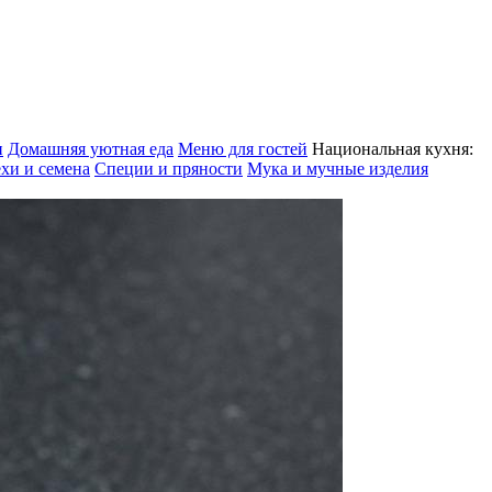
и
Домашняя уютная еда
Меню для гостей
Национальная кухня:
хи и семена
Специи и пряности
Мука и мучные изделия