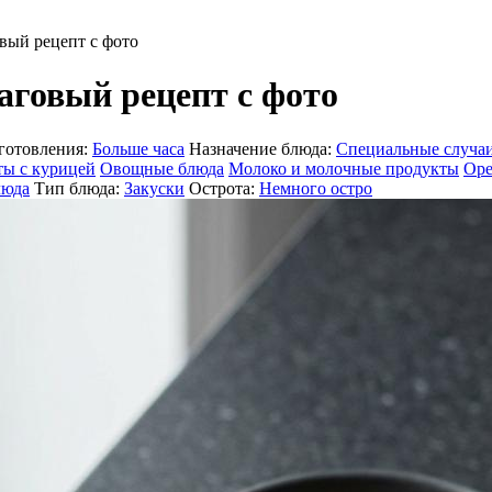
вый рецепт с фото
аговый рецепт с фото
готовления:
Больше часа
Назначение блюда:
Специальные случа
ты с курицей
Овощные блюда
Молоко и молочные продукты
Оре
люда
Тип блюда:
Закуски
Острота:
Немного остро