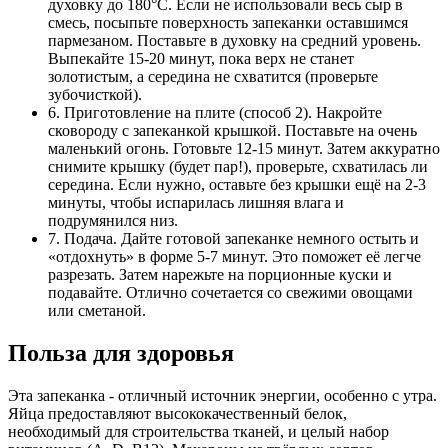
духовку до 180°C. Если не использовали весь сыр в
смесь, посыпьте поверхность запеканки оставшимся
пармезаном. Поставьте в духовку на средний уровень.
Выпекайте 15-20 минут, пока верх не станет
золотистым, а середина не схватится (проверьте
зубочисткой).
6. Приготовление на плите (способ 2). Накройте
сковороду с запеканкой крышкой. Поставьте на очень
маленький огонь. Готовьте 12-15 минут. Затем аккуратно
снимите крышку (будет пар!), проверьте, схватилась ли
середина. Если нужно, оставьте без крышки ещё на 2-3
минуты, чтобы испарилась лишняя влага и
подрумянился низ.
7. Подача. Дайте готовой запеканке немного остыть и
«отдохнуть» в форме 5-7 минут. Это поможет её легче
разрезать. Затем нарежьте на порционные куски и
подавайте. Отлично сочетается со свежими овощами
или сметаной.
Польза для здоровья
Эта запеканка - отличный источник энергии, особенно с утра.
Яйца предоставляют высококачественный белок,
необходимый для строительства тканей, и целый набор