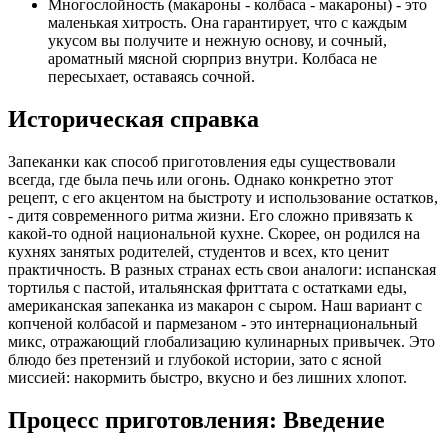
Многослойность (макароны - колбаса - макароны) - это
маленькая хитрость. Она гарантирует, что с каждым
укусом вы получите и нежную основу, и сочный,
ароматный мясной сюрприз внутри. Колбаса не
пересыхает, оставаясь сочной.
Историческая справка
Запеканки как способ приготовления еды существовали
всегда, где была печь или огонь. Однако конкретно этот
рецепт, с его акцентом на быстроту и использование остатков,
- дитя современного ритма жизни. Его сложно привязать к
какой-то одной национальной кухне. Скорее, он родился на
кухнях занятых родителей, студентов и всех, кто ценит
практичность. В разных странах есть свои аналоги: испанская
тортилья с пастой, итальянская фриттата с остатками еды,
американская запеканка из макарон с сыром. Наш вариант с
копченой колбасой и пармезаном - это интернациональный
микс, отражающий глобализацию кулинарных привычек. Это
блюдо без претензий и глубокой истории, зато с ясной
миссией: накормить быстро, вкусно и без лишних хлопот.
Процесс приготовления: Введение