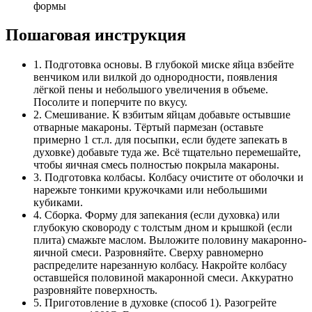
формы
Пошаговая инструкция
1. Подготовка основы. В глубокой миске яйца взбейте
венчиком или вилкой до однородности, появления
лёгкой пены и небольшого увеличения в объеме.
Посолите и поперчите по вкусу.
2. Смешивание. К взбитым яйцам добавьте остывшие
отварные макароны. Тёртый пармезан (оставьте
примерно 1 ст.л. для посыпки, если будете запекать в
духовке) добавьте туда же. Всё тщательно перемешайте,
чтобы яичная смесь полностью покрыла макароны.
3. Подготовка колбасы. Колбасу очистите от оболочки и
нарежьте тонкими кружочками или небольшими
кубиками.
4. Сборка. Форму для запекания (если духовка) или
глубокую сковороду с толстым дном и крышкой (если
плита) смажьте маслом. Выложите половину макаронно-
яичной смеси. Разровняйте. Сверху равномерно
распределите нарезанную колбасу. Накройте колбасу
оставшейся половиной макаронной смеси. Аккуратно
разровняйте поверхность.
5. Приготовление в духовке (способ 1). Разогрейте