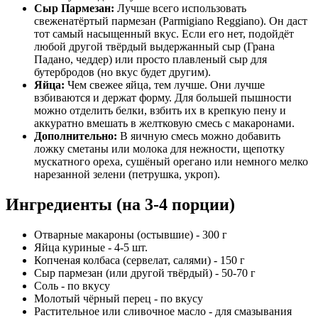
Сыр Пармезан:
Лучше всего использовать
свеженатёртый пармезан (Parmigiano Reggiano). Он даст
тот самый насыщенный вкус. Если его нет, подойдёт
любой другой твёрдый выдержанный сыр (Грана
Падано, чеддер) или просто плавленый сыр для
бутербродов (но вкус будет другим).
Яйца:
Чем свежее яйца, тем лучше. Они лучше
взбиваются и держат форму. Для большей пышности
можно отделить белки, взбить их в крепкую пену и
аккуратно вмешать в желтковую смесь с макаронами.
Дополнительно:
В яичную смесь можно добавить
ложку сметаны или молока для нежности, щепотку
мускатного ореха, сушёный орегано или немного мелко
нарезанной зелени (петрушка, укроп).
Ингредиенты (на 3-4 порции)
Отварные макароны (остывшие) - 300 г
Яйца куриные - 4-5 шт.
Копченая колбаса (сервелат, салями) - 150 г
Сыр пармезан (или другой твёрдый) - 50-70 г
Соль - по вкусу
Молотый чёрный перец - по вкусу
Растительное или сливочное масло - для смазывания