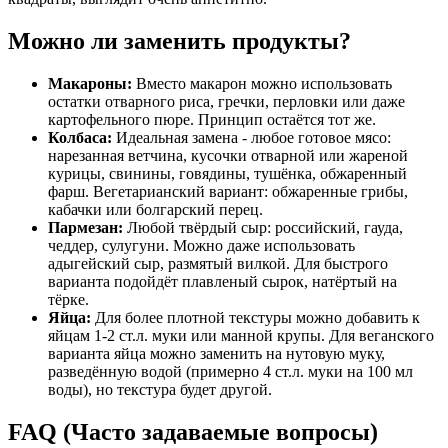
Можно ли заменить продукты?
Макароны:
Вместо макарон можно использовать
остатки отварного риса, гречки, перловки или даже
картофельного пюре. Принцип остаётся тот же.
Колбаса:
Идеальная замена - любое готовое мясо:
нарезанная ветчина, кусочки отварной или жареной
курицы, свинины, говядины, тушёнка, обжаренный
фарш. Вегетарианский вариант: обжаренные грибы,
кабачки или болгарский перец.
Пармезан:
Любой твёрдый сыр: российский, гауда,
чеддер, сулугуни. Можно даже использовать
адыгейский сыр, размятый вилкой. Для быстрого
варианта подойдёт плавленый сырок, натёртый на
тёрке.
Яйца:
Для более плотной текстуры можно добавить к
яйцам 1-2 ст.л. муки или манной крупы. Для веганского
варианта яйца можно заменить на нутовую муку,
разведённую водой (примерно 4 ст.л. муки на 100 мл
воды), но текстура будет другой.
FAQ (Часто задаваемые вопросы)