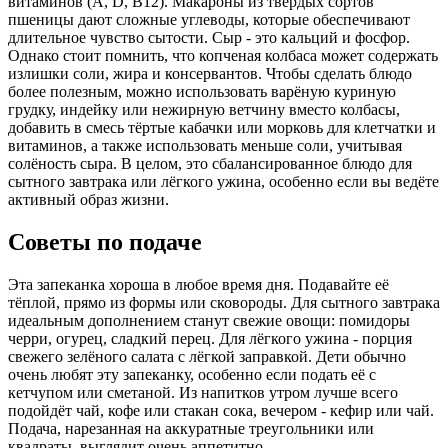
витаминов (A, D, B12). Макароны из твёрдых сортов
пшеницы дают сложные углеводы, которые обеспечивают
длительное чувство сытости. Сыр - это кальций и фосфор.
Однако стоит помнить, что копченая колбаса может содержать
излишки соли, жира и консервантов. Чтобы сделать блюдо
более полезным, можно использовать варёную куриную
грудку, индейку или нежирную ветчину вместо колбасы,
добавить в смесь тёртые кабачки или морковь для клетчатки и
витаминов, а также использовать меньше соли, учитывая
солёность сыра. В целом, это сбалансированное блюдо для
сытного завтрака или лёгкого ужина, особенно если вы ведёте
активный образ жизни.
Советы по подаче
Эта запеканка хороша в любое время дня. Подавайте её
тёплой, прямо из формы или сковороды. Для сытного завтрака
идеальным дополнением станут свежие овощи: помидоры
черри, огурец, сладкий перец. Для лёгкого ужина - порция
свежего зелёного салата с лёгкой заправкой. Дети обычно
очень любят эту запеканку, особенно если подать её с
кетчупом или сметаной. Из напитков утром лучше всего
подойдёт чай, кофе или стакан сока, вечером - кефир или чай.
Подача, нарезанная на аккуратные треугольники или
квадраты, выглядит очень аппетитно.