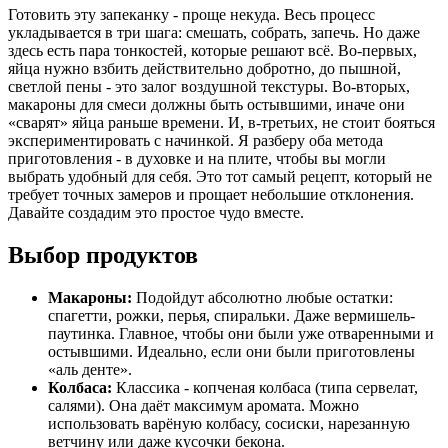
Готовить эту запеканку - проще некуда. Весь процесс
укладывается в три шага: смешать, собрать, запечь. Но даже
здесь есть пара тонкостей, которые решают всё. Во-первых,
яйца нужно взбить действительно добротно, до пышной,
светлой пены - это залог воздушной текстуры. Во-вторых,
макароны для смеси должны быть остывшими, иначе они
«сварят» яйца раньше времени. И, в-третьих, не стоит бояться
экспериментировать с начинкой. Я разберу оба метода
приготовления - в духовке и на плите, чтобы вы могли
выбрать удобный для себя. Это тот самый рецепт, который не
требует точных замеров и прощает небольшие отклонения.
Давайте создадим это простое чудо вместе.
Выбор продуктов
Макароны:
Подойдут абсолютно любые остатки:
спагетти, рожки, перья, спиральки. Даже вермишель-
паутинка. Главное, чтобы они были уже отваренными и
остывшими. Идеально, если они были приготовлены
«аль денте».
Колбаса:
Классика - копченая колбаса (типа сервелат,
салями). Она даёт максимум аромата. Можно
использовать варёную колбасу, сосиски, нарезанную
ветчину или даже кусочки бекона.