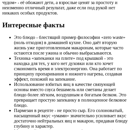
чудом» - её обожают дети, а взрослые ценят за простоту и
неизменно отличный результат, даже если под рукой нет
никаких особых продуктов.
Интересные факты
Это блюдо - блестящий пример философии «zero waste»
(ноль отходов) в домашней кухне. Оно даёт вторую
жизнь уже приготовленным макаронам, которые часто
остаются после ужина и обычно выбрасываются.
Техника «запеканки на плите» под крышкой - это
находка для тех, у кого нет духовки или кто хочет
сэкономить время и электроэнергию. Она работает по
принципу пропаривания и нижнего нагрева, создавая
эффект, похожий на запекание.
Использование взбитых яиц в качестве связующей
основы вместо соуса бешамель или сметаны делает
блюдо более лёгким, воздушным и богатым белком. Это
превращает простую запеканку в полноценное белковое
блюдо.
Пармезан в рецепте - не просто сыр. Его солоноватый,
насыщенный вкус «умами» значительно усиливает вкус
достаточно нейтральных яиц и макарон, придавая блюду
глубину и характер.