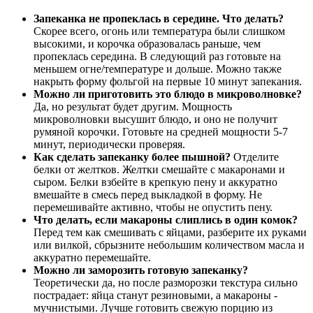
Запеканка не пропеклась в середине. Что делать?
Скорее всего, огонь или температура были слишком
высокими, и корочка образовалась раньше, чем
пропеклась середина. В следующий раз готовьте на
меньшем огне/температуре и дольше. Можно также
накрыть форму фольгой на первые 10 минут запекания.
Можно ли приготовить это блюдо в микроволновке?
Да, но результат будет другим. Мощность
микроволновки высушит блюдо, и оно не получит
румяной корочки. Готовьте на средней мощности 5-7
минут, периодически проверяя.
Как сделать запеканку более пышной?
Отделите
белки от желтков. Желтки смешайте с макаронами и
сыром. Белки взбейте в крепкую пену и аккуратно
вмешайте в смесь перед выкладкой в форму. Не
перемешивайте активно, чтобы не опустить пену.
Что делать, если макароны слиплись в один комок?
Перед тем как смешивать с яйцами, разберите их руками
или вилкой, сбрызните небольшим количеством масла и
аккуратно перемешайте.
Можно ли заморозить готовую запеканку?
Теоретически да, но после разморозки текстура сильно
пострадает: яйца станут резиновыми, а макароны -
мучнистыми. Лучше готовить свежую порцию из