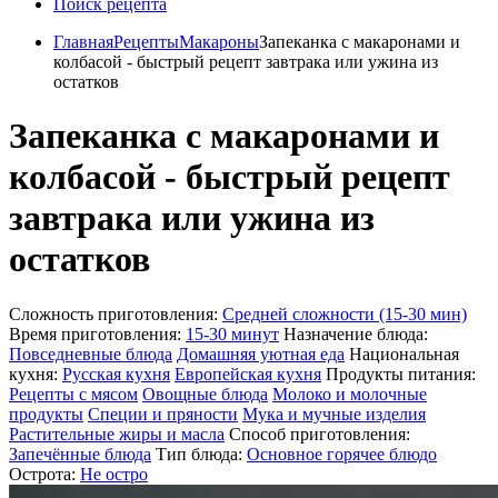
Поиск рецепта
Главная
Рецепты
Макароны
Запеканка с макаронами и
колбасой - быстрый рецепт завтрака или ужина из
остатков
Запеканка с макаронами и
колбасой - быстрый рецепт
завтрака или ужина из
остатков
Сложность приготовления:
Средней сложности (15-30 мин)
Время приготовления:
15-30 минут
Назначение блюда:
Повседневные блюда
Домашняя уютная еда
Национальная
кухня:
Русская кухня
Европейская кухня
Продукты питания:
Рецепты с мясом
Овощные блюда
Молоко и молочные
продукты
Специи и пряности
Мука и мучные изделия
Растительные жиры и масла
Способ приготовления:
Запечённые блюда
Тип блюда:
Основное горячее блюдо
Острота:
Не остро