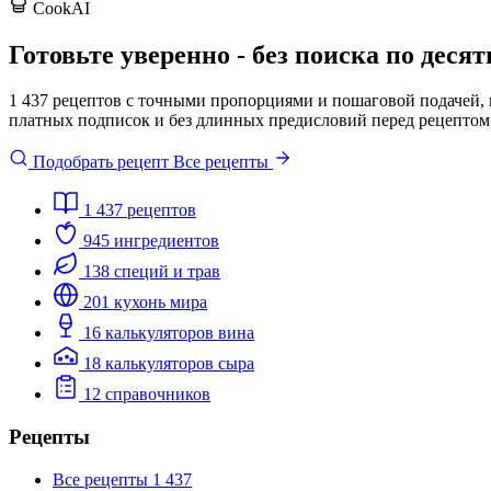
CookAI
Готовьте уверенно - без поиска по деся
1 437 рецептов с точными пропорциями и пошаговой подачей, к
платных подписок и без длинных предисловий перед рецептом
Подобрать рецепт
Все рецепты
1 437
рецептов
945
ингредиентов
138
специй и трав
201
кухонь мира
16
калькуляторов вина
18
калькуляторов сыра
12
справочников
Рецепты
Все рецепты
1 437