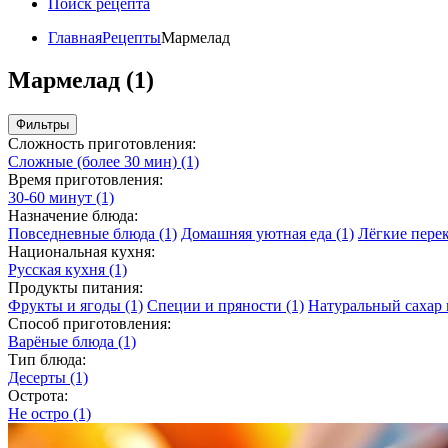
Поиск рецепта
Главная
Рецепты
Мармелад
Мармелад (1)
Фильтры
Сложность приготовления:
Сложные (более 30 мин)
(1)
Время приготовления:
30-60 минут
(1)
Назначение блюда:
Повседневные блюда
(1)
Домашняя уютная еда
(1)
Лёгкие пере
Национальная кухня:
Русская кухня
(1)
Продукты питания:
Фрукты и ягоды
(1)
Специи и пряности
(1)
Натуральный сахар 
Способ приготовления:
Варёные блюда
(1)
Тип блюда:
Десерты
(1)
Острота:
Не остро
(1)