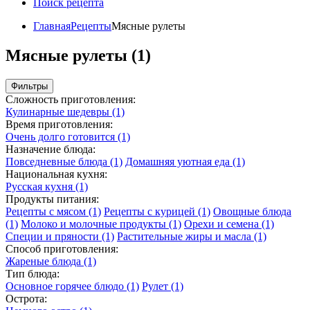
Поиск рецепта
Главная
Рецепты
Мясные рулеты
Мясные рулеты (1)
Фильтры
Сложность приготовления:
Кулинарные шедевры
(1)
Время приготовления:
Очень долго готовится
(1)
Назначение блюда:
Повседневные блюда
(1)
Домашняя уютная еда
(1)
Национальная кухня:
Русская кухня
(1)
Продукты питания:
Рецепты с мясом
(1)
Рецепты с курицей
(1)
Овощные блюда
(1)
Молоко и молочные продукты
(1)
Орехи и семена
(1)
Специи и пряности
(1)
Растительные жиры и масла
(1)
Способ приготовления:
Жареные блюда
(1)
Тип блюда:
Основное горячее блюдо
(1)
Рулет
(1)
Острота: