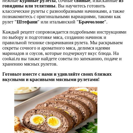
нежные
куриные рулеты
, сочные
свиные
, изысканные
из
говядины или телятины
. Вы научитесь готовить
классические рулеты с разнообразными начинками, а также
познакомитесь с оригинальными вариациями, такими как
рулет "
Штефани
" или итальянский "
Браччолоне
".
Каждый рецепт сопровождается подробными инструкциями
по выбору и подготовке мяса, созданию начинок и
правильной технике сворачивания рулета. Мы раскрываем
секреты сочного и ароматного мяса, делимся идеями
маринадов и соусов, которые подчеркнут вкус блюда. На
cookai.ru вы также найдете советы по запеканию, подаче и
хранению мясных рулетов.
Готовьте вместе с нами и удивляйте своих близких
вкусными и красивыми мясными рулетами!