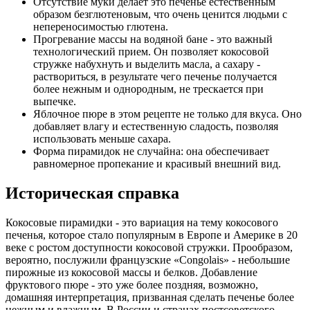
Отсутствие муки делает это печенье естественным
образом безглютеновым, что очень ценится людьми с
непереносимостью глютена.
Прогревание массы на водяной бане - это важный
технологический прием. Он позволяет кокосовой
стружке набухнуть и выделить масла, а сахару -
раствориться, в результате чего печенье получается
более нежным и однородным, не трескается при
выпечке.
Яблочное пюре в этом рецепте не только для вкуса. Оно
добавляет влагу и естественную сладость, позволяя
использовать меньше сахара.
Форма пирамидок не случайна: она обеспечивает
равномерное пропекание и красивый внешний вид.
Историческая справка
Кокосовые пирамидки - это вариация на тему кокосового
печенья, которое стало популярным в Европе и Америке в 20
веке с ростом доступности кокосовой стружки. Прообразом,
вероятно, послужили французские «Congolais» - небольшие
пирожные из кокосовой массы и белков. Добавление
фруктового пюре - это уже более поздняя, возможно,
домашняя интерпретация, призванная сделать печенье более
нежным и влажным. В России и странах постсоветского