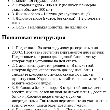
1. Кокосовая стружка - 200 г
2. Сахарная пудра - 100-120 г (по вкусу, примерно 1
стакан объемом 200 мл)
3. Яичный белок - 1 штука (от крупного яйца)
4. Яблочное пюре (густое, без сахара) - 1-2 столовые
ложки
5. Соль - 1 маленькая щепотка (по желанию)
Пошаговая инструкция
1. Подготовка: Включите духовку разогреваться до
200°C. Противень застелите пергаментом для выпечки.
Подготовьте кастрюлю для водяной бани и миску,
которая будет устойчиво на ней стоять.
2. Смешиваем сухие ингредиенты: В миске (той,
которую будете использовать для водяной бани)
смешайте кокосовую стружку, сахарную пудру и
щепотку соли. Хорошо перемешайте венчиком, чтобы
разбить комочки пудры.
3. Добавляем белок и пюре: В отдельной миске слегка
взбейте яичный белок вилкой до легкой пены. Добавьте
белок и яблочное пюре в миску с сухими
ингредиентами. Тщательно перемешайте до увлажнения
всей стружки. Смесь будет довольно густой.
4. Прогреваем на водяной бане: Поставьте миску со