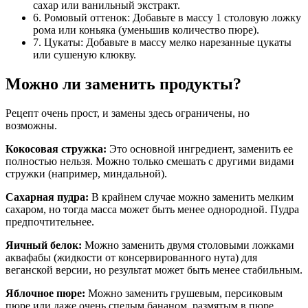
сахар или ванильный экстракт.
6. Ромовый оттенок: Добавьте в массу 1 столовую ложку
рома или коньяка (уменьшив количество пюре).
7. Цукаты: Добавьте в массу мелко нарезанные цукаты
или сушеную клюкву.
Можно ли заменить продукты?
Рецепт очень прост, и замены здесь ограничены, но
возможны.
Кокосовая стружка:
Это основной ингредиент, заменить ее
полностью нельзя. Можно только смешать с другими видами
стружки (например, миндальной).
Сахарная пудра:
В крайнем случае можно заменить мелким
сахаром, но тогда масса может быть менее однородной. Пудра
предпочтительнее.
Яичный белок:
Можно заменить двумя столовыми ложками
аквафабы (жидкости от консервированного нута) для
веганской версии, но результат может быть менее стабильным.
Яблочное пюре:
Можно заменить грушевым, персиковым
пюре или даже очень спелым бананом, размятым в пюре.