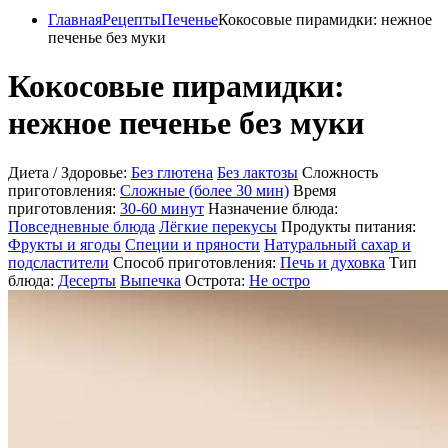
Главная
Рецепты
Печенье
Кокосовые пирамидки: нежное
печенье без муки
Кокосовые пирамидки:
нежное печенье без муки
Диета / Здоровье:
Без глютена
Без лактозы
Сложность
приготовления:
Сложные (более 30 мин)
Время
приготовления:
30-60 минут
Назначение блюда:
Повседневные блюда
Лёгкие перекусы
Продукты питания:
Фрукты и ягоды
Специи и пряности
Натуральный сахар и
подсластители
Способ приготовления:
Печь и духовка
Тип
блюда:
Десерты
Выпечка
Острота:
Не остро