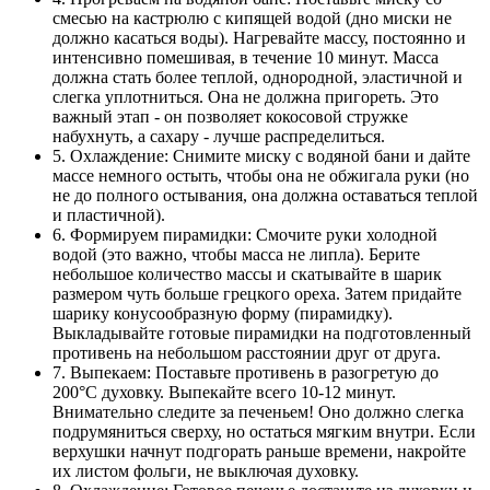
смесью на кастрюлю с кипящей водой (дно миски не
должно касаться воды). Нагревайте массу, постоянно и
интенсивно помешивая, в течение 10 минут. Масса
должна стать более теплой, однородной, эластичной и
слегка уплотниться. Она не должна пригореть. Это
важный этап - он позволяет кокосовой стружке
набухнуть, а сахару - лучше распределиться.
5. Охлаждение: Снимите миску с водяной бани и дайте
массе немного остыть, чтобы она не обжигала руки (но
не до полного остывания, она должна оставаться теплой
и пластичной).
6. Формируем пирамидки: Смочите руки холодной
водой (это важно, чтобы масса не липла). Берите
небольшое количество массы и скатывайте в шарик
размером чуть больше грецкого ореха. Затем придайте
шарику конусообразную форму (пирамидку).
Выкладывайте готовые пирамидки на подготовленный
противень на небольшом расстоянии друг от друга.
7. Выпекаем: Поставьте противень в разогретую до
200°C духовку. Выпекайте всего 10-12 минут.
Внимательно следите за печеньем! Оно должно слегка
подрумяниться сверху, но остаться мягким внутри. Если
верхушки начнут подгорать раньше времени, накройте
их листом фольги, не выключая духовку.