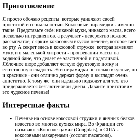
Приготовление
Я просто обожаю рецепты, которые удивляют своей
простотой и гениальностью. Кокосовые пирамидки - именно
такие. Представьте себе: никакой муки, никакого масла, всего
несколько ингредиентов, а результат - невероятно нежное,
рассыпчатое, с ярким кокосовым вкусом печенье, которое тает
во рту. А секрет здесь в кокосовой стружке, которая заменяет
муку, и в маленькой хитрости - прогревании массы на
водяной бане, что делает ее эластичной и податливой.
Яблочное пюре добавляет легкую фруктовую нотку и
естественную сладость. Эти пирамидки не только вкусные, но
и красивые - они отлично держат форму и выглядят очень
аппетитно. К тому же, они идеально подходят для тех, кто
придерживается безглютеновой диеты. Давайте приготовим
это чудесное печенье!
Интересные факты
Печенье на основе кокосовой стружки и яичных белков
известно во многих кухнях мира. Во Франции его
называют «Конголезцами» (Congolais), в США -
кокосовыми макарунами (coconut macaroons).