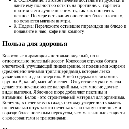
8. Охлаждение: Готовое печенье достаньте из духовки и
дайте ему полностью остыть на противне. С горячего
противня его лучше не снимать, так как оно очень
нежное. По мере остывания оно станет более плотным,
но останется мягким внутри.
9. Подача: Переложите остывшие пирамидки на блюдо и
подавайте к чаю, кофе или компоту.
Польза для здоровья
Кокосовые пирамидки - не только вкусный, но и
относительно полезный десерт. Кокосовая стружка богата
клетчаткой, улучшающей пищеварение, и полезными жирами
(среднецепочечными триглицеридами), которые легко
усваиваются и дают энергию. В ней содержатся витамины
группы В, калий, магний и селен. Отсутствие муки и масла
делает это печенье менее калорийным, чем многие другие
виды выпечки. Яблочное пюре добавляет пектины и
витамины. Белок - это строительный материал для организма.
Конечно, в печенье есть сахар, поэтому умеренность важна,
но несколько штук такого печенья к чаю станут отличным и
гораздо более полезным перекусом, чем магазинные сладости
с консервантами и трансжирами.