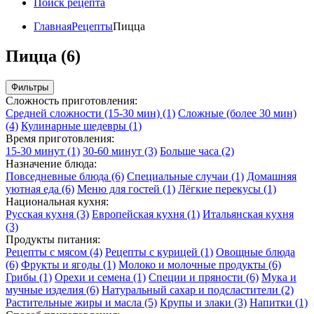
Поиск рецепта
Главная
Рецепты
Пицца
Пицца (6)
Фильтры
Сложность приготовления:
Средней сложности (15-30 мин)
(1)
Сложные (более 30 мин)
(4)
Кулинарные шедевры
(1)
Время приготовления:
15-30 минут
(1)
30-60 минут
(3)
Больше часа
(2)
Назначение блюда:
Повседневные блюда
(6)
Специальные случаи
(1)
Домашняя
уютная еда
(6)
Меню для гостей
(1)
Лёгкие перекусы
(1)
Национальная кухня:
Русская кухня
(3)
Европейская кухня
(1)
Итальянская кухня
(3)
Продукты питания:
Рецепты с мясом
(4)
Рецепты с курицей
(1)
Овощные блюда
(6)
Фрукты и ягоды
(1)
Молоко и молочные продукты
(6)
Грибы
(1)
Орехи и семена
(1)
Специи и пряности
(6)
Мука и
мучные изделия
(6)
Натуральный сахар и подсластители
(2)
Растительные жиры и масла
(5)
Крупы и злаки
(3)
Напитки
(1)