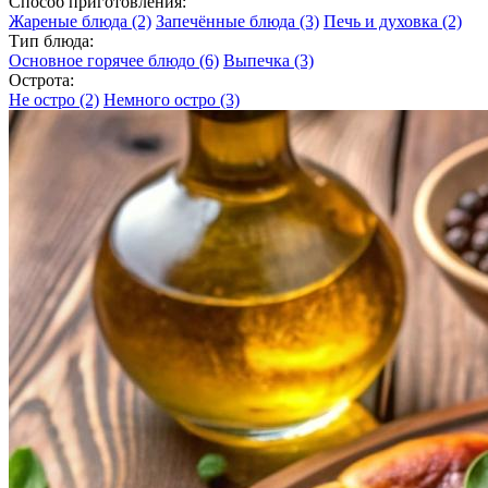
Способ приготовления:
Жареные блюда
(2)
Запечённые блюда
(3)
Печь и духовка
(2)
Тип блюда:
Основное горячее блюдо
(6)
Выпечка
(3)
Острота:
Не остро
(2)
Немного остро
(3)