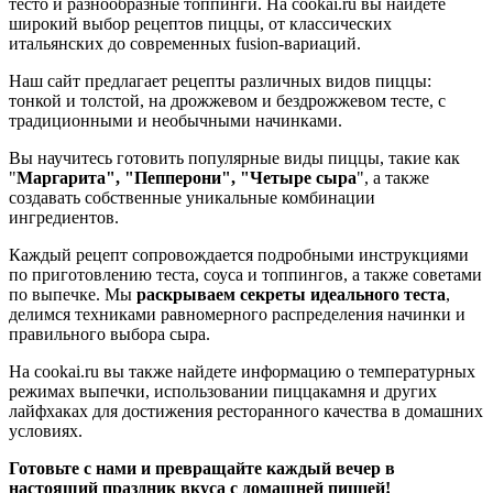
тесто и разнообразные топпинги. На cookai.ru вы найдете
широкий выбор рецептов пиццы, от классических
итальянских до современных fusion-вариаций.
Наш сайт предлагает рецепты различных видов пиццы:
тонкой и толстой, на дрожжевом и бездрожжевом тесте, с
традиционными и необычными начинками.
Вы научитесь готовить популярные виды пиццы, такие как
"
Маргарита", "Пепперони", "Четыре сыра
", а также
создавать собственные уникальные комбинации
ингредиентов.
Каждый рецепт сопровождается подробными инструкциями
по приготовлению теста, соуса и топпингов, а также советами
по выпечке. Мы
раскрываем секреты идеального теста
,
делимся техниками равномерного распределения начинки и
правильного выбора сыра.
На cookai.ru вы также найдете информацию о температурных
режимах выпечки, использовании пиццакамня и других
лайфхаках для достижения ресторанного качества в домашних
условиях.
Готовьте с нами и превращайте каждый вечер в
настоящий праздник вкуса с домашней пиццей!