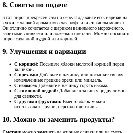
8. Советы по подаче
Этот пирог прекрасен сам по себе. Подавайте его, нарезав на
куски, с чашкой ароматного чая, кофе или стаканом молока.
Он отлично сочетается с шариком ванильного мороженого,
взбитыми сливками или ложечкой сметаны. Можно посыпать
пирог сахарной пудрой или корицей.
9. Улучшения и вариации
С корицей:
Посыпьте яблоки молотой корицей перед
заливкой.
С орехами:
Добавьте в начинку или посыпьте сверху
измельченные грецкие орехи или миндаль.
С изюмом:
Добавьте в начинку горсть изюма.
С лимонной цедрой:
Добавьте в заливку цедру лимона
для свежести.
С другими фруктами:
Вместо яблок можно
использовать груши, персики или сливы.
10. Можно ли заменить продукты?
Сметану
можно заменить на жирные сливки или на смесь