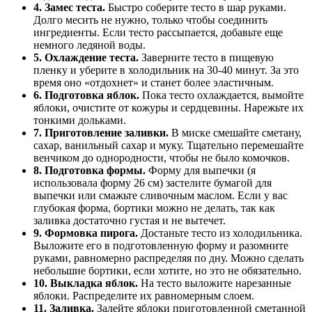
4. Замес теста.
Быстро соберите тесто в шар руками.
Долго месить не нужно, только чтобы соединить
ингредиенты. Если тесто рассыпается, добавьте еще
немного ледяной воды.
5. Охлаждение теста.
Заверните тесто в пищевую
пленку и уберите в холодильник на 30-40 минут. За это
время оно «отдохнет» и станет более эластичным.
6. Подготовка яблок.
Пока тесто охлаждается, вымойте
яблоки, очистите от кожуры и сердцевины. Нарежьте их
тонкими дольками.
7. Приготовление заливки.
В миске смешайте сметану,
сахар, ванильный сахар и муку. Тщательно перемешайте
венчиком до однородности, чтобы не было комочков.
8. Подготовка формы.
Форму для выпечки (я
использовала форму 26 см) застелите бумагой для
выпечки или смажьте сливочным маслом. Если у вас
глубокая форма, бортики можно не делать, так как
заливка достаточно густая и не вытечет.
9. Формовка пирога.
Достаньте тесто из холодильника.
Выложите его в подготовленную форму и разомните
руками, равномерно распределяя по дну. Можно сделать
небольшие бортики, если хотите, но это не обязательно.
10. Выкладка яблок.
На тесто выложите нарезанные
яблоки. Распределите их равномерным слоем.
11. Заливка.
Залейте яблоки приготовленной сметанной