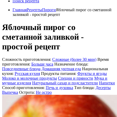
Поиск рецепта
Главная
Рецепты
Пироги
Яблочный пирог со сметанной
заливкой - простой рецепт
Яблочный пирог со
сметанной заливкой -
простой рецепт
Сложность приготовления:
Сложные (более 30 мин)
Время
приготовления:
Больше часа
Назначение блюда:
Повседневные блюда
Домашняя уютная еда
Национальная
кухня:
Русская кухня
Продукты питания:
Фрукты и ягоды
Молоко и молочные продукты
Специи и пряности
Мука и
мучные изделия
Натуральный сахар и подсластители
Напитки
Способ приготовления:
Печь и духовка
Тип блюда:
Десерты
Выпечка
Острота:
Не остро