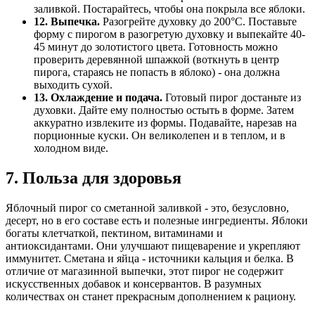
заливкой. Постарайтесь, чтобы она покрыла все яблоки.
12. Выпечка.
Разогрейте духовку до 200°С. Поставьте
форму с пирогом в разогретую духовку и выпекайте 40-
45 минут до золотистого цвета. Готовность можно
проверить деревянной шпажкой (воткнуть в центр
пирога, стараясь не попасть в яблоко) - она должна
выходить сухой.
13. Охлаждение и подача.
Готовый пирог достаньте из
духовки. Дайте ему полностью остыть в форме. Затем
аккуратно извлеките из формы. Подавайте, нарезав на
порционные куски. Он великолепен и в теплом, и в
холодном виде.
7. Польза для здоровья
Яблочный пирог со сметанной заливкой - это, безусловно,
десерт, но в его составе есть и полезные ингредиенты. Яблоки
богаты клетчаткой, пектином, витаминами и
антиоксидантами. Они улучшают пищеварение и укрепляют
иммунитет. Сметана и яйца - источники кальция и белка. В
отличие от магазинной выпечки, этот пирог не содержит
искусственных добавок и консервантов. В разумных
количествах он станет прекрасным дополнением к рациону.