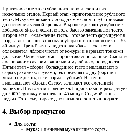
Приготовление этого яблочного пирога состоит из
нескольких этапов. Первый этап - приготовление рубленого
теста. Муку смешивают с холодным маслом и рубят ножами
до состояния мелкой крошки. В крошке делают углубление,
добавляют яйцо и ледяную воду, быстро замешивают тесто.
Второй этап - охлаждение теста. Готовое тесто формируют в
шар, заворачивают в пленку и убирают в холодильник на 30-
40 минут. Третий этап - подготовка яблок. Пока тесто
охлаждается, яблоки чистят от кожуры и нарезают тонкими
дольками. Четвертый этап - приготовление заливки. Сметану
смешивают с сахаром, ванилью и мукой до однородности.
Пятый этап - сборка. Охлажденное тесто выкладывают в
форму, разминают руками, распределяя по дну (бортики
можно не делать, если форма глубокая). На тесто
выкладывают яблоки. Сверху заливают все сметанной
заливкой. Шестой этап - выпечка. Пирог ставят в разогретую
до 200°С духовку и выпекают 45 минут. Седьмой этап -
подача. Готовому пирогу дают немного остыть и подают.
4. Выбор продуктов
Для теста:
Мука:
Пшеничная мука высшего сорта.