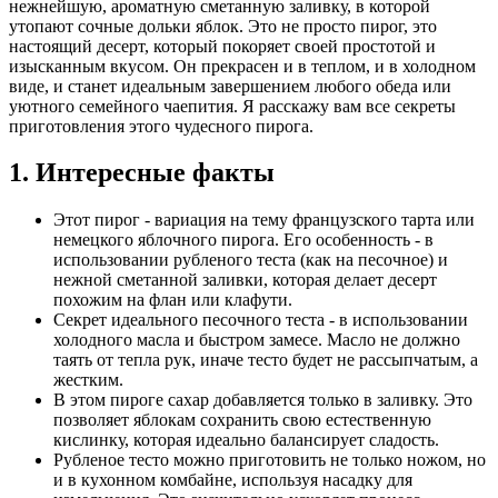
нежнейшую, ароматную сметанную заливку, в которой
утопают сочные дольки яблок. Это не просто пирог, это
настоящий десерт, который покоряет своей простотой и
изысканным вкусом. Он прекрасен и в теплом, и в холодном
виде, и станет идеальным завершением любого обеда или
уютного семейного чаепития. Я расскажу вам все секреты
приготовления этого чудесного пирога.
1. Интересные факты
Этот пирог - вариация на тему французского тарта или
немецкого яблочного пирога. Его особенность - в
использовании рубленого теста (как на песочное) и
нежной сметанной заливки, которая делает десерт
похожим на флан или клафути.
Секрет идеального песочного теста - в использовании
холодного масла и быстром замесе. Масло не должно
таять от тепла рук, иначе тесто будет не рассыпчатым, а
жестким.
В этом пироге сахар добавляется только в заливку. Это
позволяет яблокам сохранить свою естественную
кислинку, которая идеально балансирует сладость.
Рубленое тесто можно приготовить не только ножом, но
и в кухонном комбайне, используя насадку для