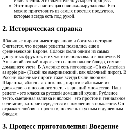
измельчения. Это значительно ускоряет процесс.
Этот пирог - настоящая палочка-выручалочка. Его
можно приготовить из самых простых продуктов,
которые всегда есть под рукой.
2. Историческая справка
Яблочные пироги имеют древнюю и богатую историю.
Считается, что первые рецепты появились еще в
средневековой Европе. Яблоки были одним из самых
доступных фруктов, и их часто использовали в выпечке. В
Англии яблочный пирог - это национальное блюдо, символ
домашнего уюта. В Америке есть поговорка: «Сh as American
as apple pie» (Такой же американский, как яблочный пирог). В
России яблочные пироги тоже всегда были любимы.
Шарлотка, яблочная запеканка, пироги с яблоками из
дрожжевого и песочного теста - вариаций множество. Наш
рецепт - это классика русской домашней кухни. Рубленое
тесто, сметанная заливка и яблоки - это простое и гениальное
сочетание, которое передается из поколения в поколение. Он
отражает любовь к простым, но очень вкусным и душевным
блюдам.
3. Процесс приготовления: Введение