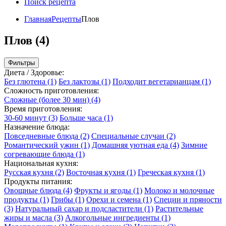
Поиск рецепта
Главная
Рецепты
Плов
Плов (4)
Фильтры
Диета / Здоровье:
Без глютена
(1)
Без лактозы
(1)
Подходит вегетарианцам
(1)
Сложность приготовления:
Сложные (более 30 мин)
(4)
Время приготовления:
30-60 минут
(3)
Больше часа
(1)
Назначение блюда:
Повседневные блюда
(2)
Специальные случаи
(2)
Романтический ужин
(1)
Домашняя уютная еда
(4)
Зимние
согревающие блюда
(1)
Национальная кухня:
Русская кухня
(2)
Восточная кухня
(1)
Греческая кухня
(1)
Продукты питания:
Овощные блюда
(4)
Фрукты и ягоды
(1)
Молоко и молочные
продукты
(1)
Грибы
(1)
Орехи и семена
(1)
Специи и пряности
(3)
Натуральный сахар и подсластители
(1)
Растительные
жиры и масла
(3)
Алкогольные ингредиенты
(1)