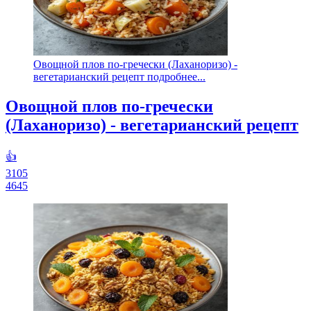
Овощной плов по-гречески (Лаханоризо) -
вегетарианский рецепт подробнее...
Овощной плов по-гречески
(Лаханоризо) - вегетарианский рецепт
👍
3105
4645