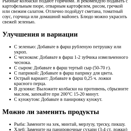
Рыбные колбаски подают горячими. Я рекомендую подавать с
картофельным пюре, отварным картофелем, рисом, гречкой
или свежим салатом. Отлично подойдут сметана, томатный
соус, горчица или домашний майонез. Блюдо можно украсить
свежей зеленью.
Улучшения и вариации
С зеленью: Добавьте в фарш рубленую петрушку или
укроп.
С чесноком: Добавьте в фарш 1-2 зубчика измельченного
чеснока.
С сыром: Добавьте в фарш тертый сыр (50-70 г).
С паприкой: Добавьте в фарш паприку для цвета.
Острый вариант: Добавьте в фарш 0,25 ч. ложки
красного перца.
В духовке: Выложите колбаски на противень, сбрызните
маслом, запекайте при 200°C 15-20 минут.
С кунжутом: Добавьте в панировку кунжут.
Можно ли заменить продукты
Рыба: Замените на хек, минтай, мерлузу, треску, пикшу.
Хлеб: Замените на панировочные сухари (3-4 ст. ложки)