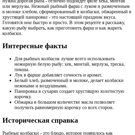
нужна дорогая рыба - отлично подойдет филе хека, минтая
или мерлузы. Нежный рыбный фарш с луком и размоченным
в молоке хлебом, сформированный в колбаски, обжаренный в
хрустящей панировке - это настоящий праздник вкуса.
Готовятся они быстро и просто. В этом рецепте я расскажу,
какую рыбу выбрать, как приготовить фарш и как жарить
колбаски.
Интересные факты
Для рыбных колбасок лучше всего использовать
нежирную белую рыбу: хек, минтай, мерлуза, треска,
пикша.
Лук в фарше добавляет сочность и аромат.
Белый хлеб, размоченный в молоке, делает колбаски
нежными и воздушными.
Панировка в сухарях создает хрустящую золотистую
корочку.
Обжарка в большом количестве масла позволяет
получить равномерную корочку со всех сторон.
Историческая справка
Рыбные колбаски - это блюдо, которое появилось как