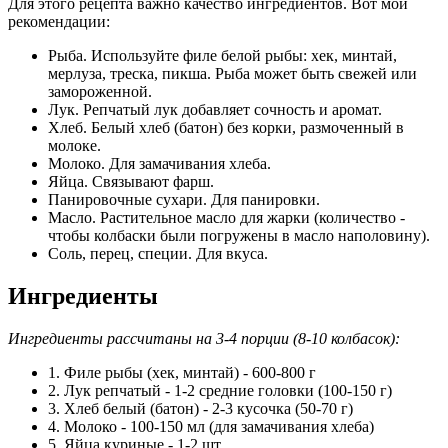
Для этого рецепта важно качество ингредиентов. Вот мои
рекомендации:
Рыба. Используйте филе белой рыбы: хек, минтай,
мерлуза, треска, пикша. Рыба может быть свежей или
замороженной.
Лук. Репчатый лук добавляет сочность и аромат.
Хлеб. Белый хлеб (батон) без корки, размоченный в
молоке.
Молоко. Для замачивания хлеба.
Яйца. Связывают фарш.
Панировочные сухари. Для панировки.
Масло. Растительное масло для жарки (количество -
чтобы колбаски были погружены в масло наполовину).
Соль, перец, специи. Для вкуса.
Ингредиенты
Ингредиенты рассчитаны на 3-4 порции (8-10 колбасок):
1. Филе рыбы (хек, минтай) - 600-800 г
2. Лук репчатый - 1-2 средние головки (100-150 г)
3. Хлеб белый (батон) - 2-3 кусочка (50-70 г)
4. Молоко - 100-150 мл (для замачивания хлеба)
5. Яйца куриные - 1-2 шт