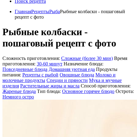
Поиск рецепта
Главная
Рецепты
Рыба
Рыбные колбаски - пошаговый
рецепт с фото
Рыбные колбаски -
пошаговый рецепт с фото
Сложность приготовления:
Сложные (более 30 мин)
Время
приготовления:
30-60 минут
Назначение блюда:
Повседневные блюда
Домашняя уютная еда
Продукты
питания:
Рецепты с рыбой
Овощные блюда
Молоко и
молочные продукты
Специи и пряности
Мука и мучные
изделия
Растительные жиры и масла
Способ приготовления:
Жареные блюда
Тип блюда:
Основное горячее блюдо
Острота:
Немного остро