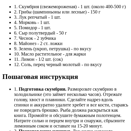
1. Скумбрия (свежемороженая) - 1 шт. (около 400-500 г)
2. Грибы (шампиньоны или лесные) - 150 г
3. Лук репчатый - 1 шт.
4. Морковь - 1 шт.
5. Помидор - 1 шт.
6. Сыр полутвердый - 50 г
7. Чеснок - 2 зубчика
8. Майонез - 2 ст. ложки
9. Зелень (укроп, петрушка) - по вкусу
10. Масло растительное - для жарки
11. Лимон - 1/2 шт. (сок)
12. Соль, перец черный молотый - по вкусу
Пошаговая инструкция
1.
Подготовка скумбрии.
Разморозьте скумбрию в
холодильнике (это займет несколько часов). Отрежьте
голову, хвост и плавники. Сделайте надрез вдоль
спинки и аккуратно удалите хребет и все кости, стараясь
не повредить брюшко. Рыба должна раскрыться как
книга. Промойте и обсушите бумажным полотенцем.
Натрите солью и перцем внутри и снаружи, сбрызните
лимонным соком и оставьте на 15-20 минут.