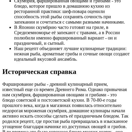
Скумбрия, фаршированная овощами и грибами - это
блюдо, которое пришло в домашнюю кухню из
ресторанной практики: шеф-повара оценили
способность этой рыбы сохранять сочность при
запекании и сочетаться с самыми разными начинками.
В Японии скумбрию часто готовят на гриле, в
Средиземноморье её запекают с травами, а в России
полюбили именно фаршированный вариант - он и
праздничный, и сытный.
Наш рецепт объединяет лучшие кулинарные традиции:
нежная рыба, ароматные грибы и сочные овощи создают
идеальный вкусовой ансамбль.
Историческая справка
Фарширование рыбы - древний кулинарный прием,
известный еще со времен Древнего Рима. Однако привычная
нам скумбрия, фаршированная овощами и грибами - это
блюдо советской и постсоветской кухни. В 70-80-е годы
прошлого века, когда в магазинах появилась относительно
недорогая мороженая скумбрия, домашние кулинары начали
активно искать способы сделать её праздничным блюдом. Так
родился рецепт, где простая рыба превращалась в изысканное
угощение благодаря начинке из доступных овощей и грибов.
В те времена это было коронное блюдо многих хозяек - оно