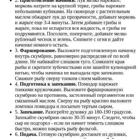
2.
Приготовление начинки.
Лук мелко нарежьте,
морковь натрите на крупной терке, грибы нарежьте
небольшими кубиками. На сковороде с растительным
маслом обжарьте лук до прозрачности, добавьте морковь
и жарьте еще 3-4 минуты. Затем добавьте грибы и
жарьте, пока не испарится вся жидкость, и грибы не
подрумянятся. Посолите, поперчите, добавьте мелко
рубленый чеснок и зелень. Снимите с огня и дайте
начинке немного остыть.
3.
Фарширование.
Выложите подготовленную начинку
внутрь скумбрии, равномерно распределяя её по всей
длине. Не набивайте слишком туго. Сомкните края
рыбы и скрепите зубочистками или зашейте кулинарной
нитью, чтобы начинка не выпадала при запекании.
Смажьте рыбу сверху тонким слоем майонеза.
4.
Подготовка к запеканию.
Помидор нарежьте
тонкими кружочками. Выложите фаршированную
скумбрию на противень, застеленный пергаментом или
смазанный маслом. Сверху на рыбу красиво выложите
ломтики помидора и посыпьте тертым сыром.
5.
Запекание.
Разогрейте духовку до 180-190 градусов.
Запекайте скумбрию около 30-35 минут. Следите, чтобы
сыр не подгорел - если он начнет темнеть слишком
быстро, можно накрыть рыбу фольгой.
6.
Подача.
Готовую скумбрию достаньте из духовки,