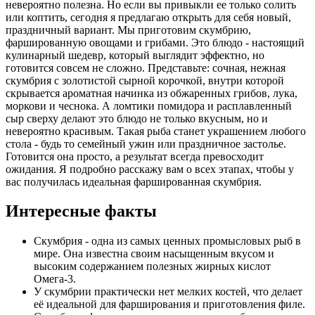
невероятно полезна. Но если вы привыкли ее только солить
или коптить, сегодня я предлагаю открыть для себя новый,
праздничный вариант. Мы приготовим скумбрию,
фаршированную овощами и грибами. Это блюдо - настоящий
кулинарный шедевр, который выглядит эффектно, но
готовится совсем не сложно. Представьте: сочная, нежная
скумбрия с золотистой сырной корочкой, внутри которой
скрывается ароматная начинка из обжаренных грибов, лука,
моркови и чеснока. А ломтики помидора и расплавленный
сыр сверху делают это блюдо не только вкусным, но и
невероятно красивым. Такая рыба станет украшением любого
стола - будь то семейный ужин или праздничное застолье.
Готовится она просто, а результат всегда превосходит
ожидания. Я подробно расскажу вам о всех этапах, чтобы у
вас получилась идеальная фаршированная скумбрия.
Интересные факты
Скумбрия - одна из самых ценных промысловых рыб в
мире. Она известна своим насыщенным вкусом и
высоким содержанием полезных жирных кислот
Омега-3.
У скумбрии практически нет мелких костей, что делает
её идеальной для фарширования и приготовления филе.