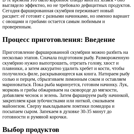
выглядело эффектно, но не требовало дефицитных продуктов.
Сегодня фаршированная скумбрия переживает новый
расцвет: её готовят с разными начинками, но именно вариант
с овощами и грибами остается самым любимым и
проверенным.
Процесс приготовления: Введение
Приготовление фаршированной скумбрии можно разбить на
несколько этапов. Сначала подготовим рыбу. Размороженную
скумбрию нужно выпотрошить, отрезать голову, хвост и
плавники, а затем аккуратно удалить хребет и кости, чтобы
получилось филе, раскрывающееся как книга. Натираем рыбу
солью и перцем, сбрызгиваем лимонным соком и оставляем
мариноваться. Пока рыба маринуется, готовим начинку. Лук,
морковь и грибы обжариваем на сковороде до мягкости,
добавляем чеснок и зелень. Затем фаршируем рыбу начинкой,
закрепляем края зубочистками или ниткой, смазываем
майонезом. Сверху выкладываем ломтики помидора и
посыпаем сыром. Запекаем в духовке 30-35 минут до
готовности и румяной корочки.
Выбор продуктов