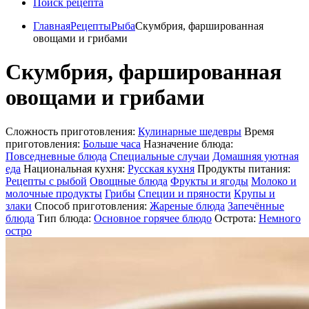
Поиск рецепта
Главная
Рецепты
Рыба
Скумбрия, фаршированная
овощами и грибами
Скумбрия, фаршированная
овощами и грибами
Сложность приготовления:
Кулинарные шедевры
Время
приготовления:
Больше часа
Назначение блюда:
Повседневные блюда
Специальные случаи
Домашняя уютная
еда
Национальная кухня:
Русская кухня
Продукты питания:
Рецепты с рыбой
Овощные блюда
Фрукты и ягоды
Молоко и
молочные продукты
Грибы
Специи и пряности
Крупы и
злаки
Способ приготовления:
Жареные блюда
Запечённые
блюда
Тип блюда:
Основное горячее блюдо
Острота:
Немного
остро