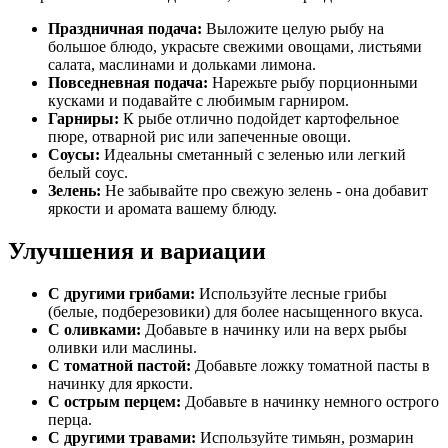
Праздничная подача:
Выложите целую рыбу на
большое блюдо, украсьте свежими овощами, листьями
салата, маслинами и дольками лимона.
Повседневная подача:
Нарежьте рыбу порционными
кусками и подавайте с любимым гарниром.
Гарниры:
К рыбе отлично подойдет картофельное
пюре, отварной рис или запеченные овощи.
Соусы:
Идеальны сметанный с зеленью или легкий
белый соус.
Зелень:
Не забывайте про свежую зелень - она добавит
яркости и аромата вашему блюду.
Улучшения и вариации
С другими грибами:
Используйте лесные грибы
(белые, подберезовики) для более насыщенного вкуса.
С оливками:
Добавьте в начинку или на верх рыбы
оливки или маслины.
С томатной пастой:
Добавьте ложку томатной пасты в
начинку для яркости.
С острым перцем:
Добавьте в начинку немного острого
перца.
С другими травами:
Используйте тимьян, розмарин