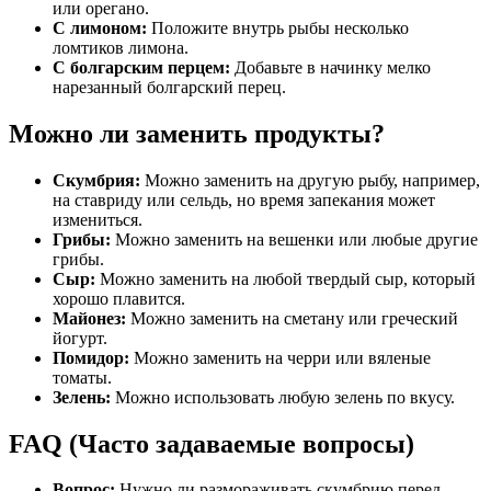
или орегано.
С лимоном:
Положите внутрь рыбы несколько
ломтиков лимона.
С болгарским перцем:
Добавьте в начинку мелко
нарезанный болгарский перец.
Можно ли заменить продукты?
Скумбрия:
Можно заменить на другую рыбу, например,
на ставриду или сельдь, но время запекания может
измениться.
Грибы:
Можно заменить на вешенки или любые другие
грибы.
Сыр:
Можно заменить на любой твердый сыр, который
хорошо плавится.
Майонез:
Можно заменить на сметану или греческий
йогурт.
Помидор:
Можно заменить на черри или вяленые
томаты.
Зелень:
Можно использовать любую зелень по вкусу.
FAQ (Часто задаваемые вопросы)
Вопрос:
Нужно ли размораживать скумбрию перед