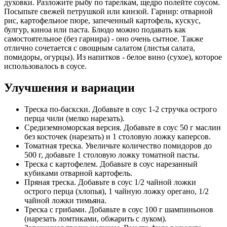
духовки. Разложите рыбу по тарелкам, щедро полейте соусом.
Посыпьте свежей петрушкой или кинзой. Гарнир: отварной
рис, картофельное пюре, запеченный картофель, кускус,
булгур, киноа или паста. Блюдо можно подавать как
самостоятельное (без гарнира) - оно очень сытное. Также
отлично сочетается с овощным салатом (листья салата,
помидоры, огурцы). Из напитков - белое вино (сухое), которое
использовалось в соусе.
Улучшения и вариации
Треска по-баскски. Добавьте в соус 1-2 стручка острого
перца чили (мелко нарезать).
Средиземноморская версия. Добавьте в соус 50 г маслин
без косточек (нарезать) и 1 столовую ложку каперсов.
Томатная треска. Увеличьте количество помидоров до
500 г, добавьте 1 столовую ложку томатной пасты.
Треска с картофелем. Добавьте в соус нарезанный
кубиками отварной картофель.
Пряная треска. Добавьте в соус 1/2 чайной ложки
острого перца (хлопья), 1 чайную ложку орегано, 1/2
чайной ложки тимьяна.
Треска с грибами. Добавьте в соус 100 г шампиньонов
(нарезать ломтиками, обжарить с луком).