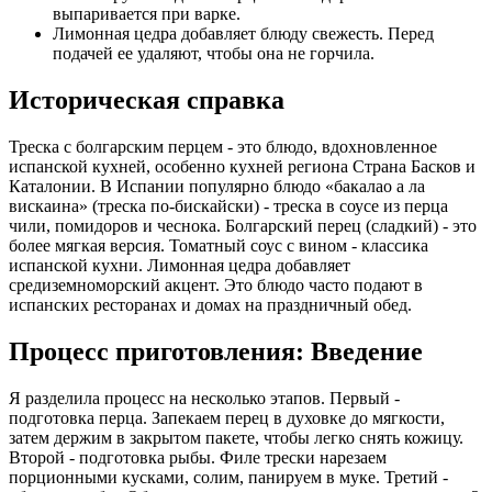
выпаривается при варке.
Лимонная цедра добавляет блюду свежесть. Перед
подачей ее удаляют, чтобы она не горчила.
Историческая справка
Треска с болгарским перцем - это блюдо, вдохновленное
испанской кухней, особенно кухней региона Страна Басков и
Каталонии. В Испании популярно блюдо «бакалао а ла
вискаина» (треска по-бискайски) - треска в соусе из перца
чили, помидоров и чеснока. Болгарский перец (сладкий) - это
более мягкая версия. Томатный соус с вином - классика
испанской кухни. Лимонная цедра добавляет
средиземноморский акцент. Это блюдо часто подают в
испанских ресторанах и домах на праздничный обед.
Процесс приготовления: Введение
Я разделила процесс на несколько этапов. Первый -
подготовка перца. Запекаем перец в духовке до мягкости,
затем держим в закрытом пакете, чтобы легко снять кожицу.
Второй - подготовка рыбы. Филе трески нарезаем
порционными кусками, солим, панируем в муке. Третий -