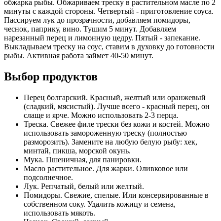
обжарка рыбы. Обжариваем треску в растительном масле по 2
минуты с каждой стороны. Четвертый - приготовление соуса.
Пассируем лук до прозрачности, добавляем помидоры,
чеснок, паприку, вино. Тушим 5 минут. Добавляем
нарезанный перец и лимонную цедру. Пятый - запекание.
Выкладываем треску на соус, ставим в духовку до готовности
рыбы. Активная работа займет 40-50 минут.
Выбор продуктов
Перец болгарский. Красный, желтый или оранжевый
(сладкий, мясистый). Лучше всего - красный перец, он
слаще и ярче. Можно использовать 2-3 перца.
Треска. Свежее филе трески без кожи и костей. Можно
использовать замороженную треску (полностью
разморозить). Замените на любую белую рыбу: хек,
минтай, пикша, морской окунь.
Мука. Пшеничная, для панировки.
Масло растительное. Для жарки. Оливковое или
подсолнечное.
Лук. Репчатый, белый или желтый.
Помидоры. Свежие, спелые. Или консервированные в
собственном соку. Удалить кожицу и семена,
использовать мякоть.