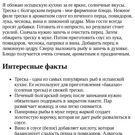
Я обожаю испанскую кухню за ее яркие, солнечные вкусы.
Треска с болгарским перцем - мое фирменное блюдо. Нежное
филе трески в ароматном соусе из печеного перца, помидоров,
лука, чеснока, вина и лимонной цедры. Мои гости всегда
просят добавки. Готовить его непросто, но результат стоит
усилий. Сначала нужно запечь и очистить перец. Затем
обжарить треску в муке. Потом приготовить соус из лука,
помидоров, чеснока, паприки и вина. Добавить перец и
лимонную цедру. Сверху выложить рыбу и запечь в духовке.
Блюдо получается очень сочным, ароматным и праздничным.
Интересные факты
Треска - одна из самых популярных рыб в испанской
кухне. Ее используют для приготовления «бакалао»
(соленая треска) и свежей трески.
Печеный болгарский перец после запекания нужно
обязательно подержать в закрытом пакете. Пар
размягчает кожицу, и она легко снимается.
Панировка рыбы в муке перед жаркой создает
золотистую корочку, которая не дает рыбе развалиться в
соусе.
Вино в соусе (белое) добавляет кислоту, которая
балансирует сладость перца и помидоров. Алкоголь