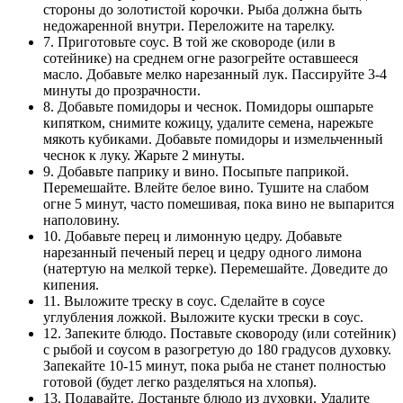
стороны до золотистой корочки. Рыба должна быть
недожаренной внутри. Переложите на тарелку.
7. Приготовьте соус. В той же сковороде (или в
сотейнике) на среднем огне разогрейте оставшееся
масло. Добавьте мелко нарезанный лук. Пассируйте 3-4
минуты до прозрачности.
8. Добавьте помидоры и чеснок. Помидоры ошпарьте
кипятком, снимите кожицу, удалите семена, нарежьте
мякоть кубиками. Добавьте помидоры и измельченный
чеснок к луку. Жарьте 2 минуты.
9. Добавьте паприку и вино. Посыпьте паприкой.
Перемешайте. Влейте белое вино. Тушите на слабом
огне 5 минут, часто помешивая, пока вино не выпарится
наполовину.
10. Добавьте перец и лимонную цедру. Добавьте
нарезанный печеный перец и цедру одного лимона
(натертую на мелкой терке). Перемешайте. Доведите до
кипения.
11. Выложите треску в соус. Сделайте в соусе
углубления ложкой. Выложите куски трески в соус.
12. Запеките блюдо. Поставьте сковороду (или сотейник)
с рыбой и соусом в разогретую до 180 градусов духовку.
Запекайте 10-15 минут, пока рыба не станет полностью
готовой (будет легко разделяться на хлопья).
13. Подавайте. Достаньте блюдо из духовки. Удалите