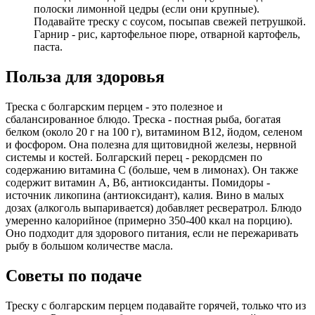
полоски лимонной цедры (если они крупные).
Подавайте треску с соусом, посыпав свежей петрушкой.
Гарнир - рис, картофельное пюре, отварной картофель,
паста.
Польза для здоровья
Треска с болгарским перцем - это полезное и
сбалансированное блюдо. Треска - постная рыба, богатая
белком (около 20 г на 100 г), витамином B12, йодом, селеном
и фосфором. Она полезна для щитовидной железы, нервной
системы и костей. Болгарский перец - рекордсмен по
содержанию витамина C (больше, чем в лимонах). Он также
содержит витамин A, B6, антиоксиданты. Помидоры -
источник ликопина (антиоксидант), калия. Вино в малых
дозах (алкоголь выпаривается) добавляет ресвератрол. Блюдо
умеренно калорийное (примерно 350-400 ккал на порцию).
Оно подходит для здорового питания, если не пережаривать
рыбу в большом количестве масла.
Советы по подаче
Треску с болгарским перцем подавайте горячей, только что из