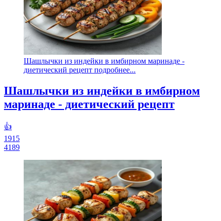
Шашлычки из индейки в имбирном маринаде -
диетический рецепт подробнее...
Шашлычки из индейки в имбирном
маринаде - диетический рецепт
👍
1915
4189