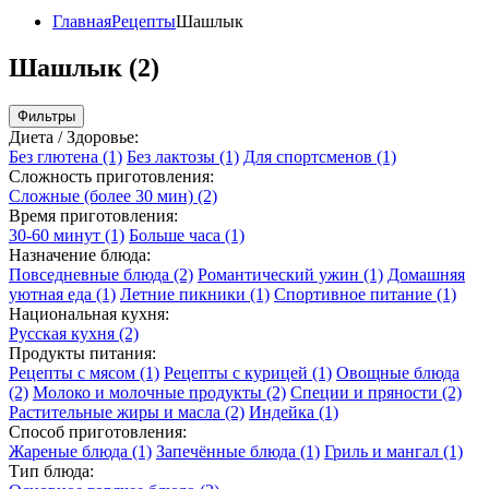
Главная
Рецепты
Шашлык
Шашлык (2)
Фильтры
Диета / Здоровье:
Без глютена
(1)
Без лактозы
(1)
Для спортсменов
(1)
Сложность приготовления:
Сложные (более 30 мин)
(2)
Время приготовления:
30-60 минут
(1)
Больше часа
(1)
Назначение блюда:
Повседневные блюда
(2)
Романтический ужин
(1)
Домашняя
уютная еда
(1)
Летние пикники
(1)
Спортивное питание
(1)
Национальная кухня:
Русская кухня
(2)
Продукты питания:
Рецепты с мясом
(1)
Рецепты с курицей
(1)
Овощные блюда
(2)
Молоко и молочные продукты
(2)
Специи и пряности
(2)
Растительные жиры и масла
(2)
Индейка
(1)
Способ приготовления:
Жареные блюда
(1)
Запечённые блюда
(1)
Гриль и мангал
(1)
Тип блюда: