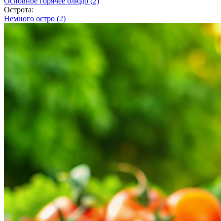
Основное горячее блюдо
(2)
Острота:
Немного остро
(2)