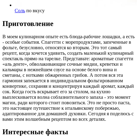
Соль
по вкусу
Приготовление
В моем кулинарном опыте есть блюда-рабочие лошадки, а есть
- особые события. Спагетти с морепродуктами, запеченные в
фольге, безусловно, относятся ко вторым. Это тот самый
рецепт, когда хочется удивить, создать маленький кулинарный
спектакль прямо на тарелке. Представьте: ароматные спагетти
«аль денте», обволакивающие сочные мидии, креветки и
кальмары в нежнейшем соусе на основе белого вина и
сметаны, с нотками обжаренных грибов. А потом вся эта
гармония запекается в индивидуальном фольгированном
конвертике, сохраняя и концентрируя каждый аромат, каждый
сок. Когда гость вскрывает его за столом, на кухню
выплескивается волна соблазнительного запаха - это момент
магии, ради которого стоит повозиться. Это не просто паста,
это настоящее путешествие к итальянскому побережью,
адаптированное для домашней духовки. Сегодня я поделюсь с
вами этим волшебным рецептом во всех деталях.
Интересные факты