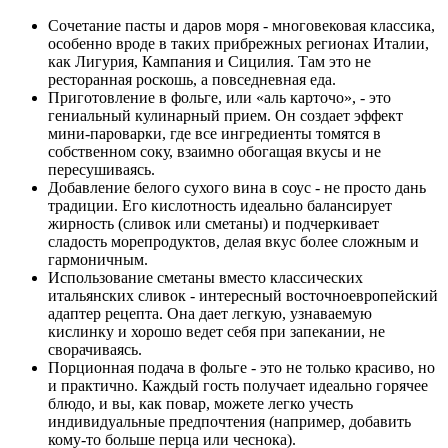
Сочетание пасты и даров моря - многовековая классика,
особенно вроде в таких прибрежных регионах Италии,
как Лигурия, Кампания и Сицилия. Там это не
ресторанная роскошь, а повседневная еда.
Приготовление в фольге, или «аль карточо», - это
гениальный кулинарный прием. Он создает эффект
мини-пароварки, где все ингредиенты томятся в
собственном соку, взаимно обогащая вкусы и не
пересушиваясь.
Добавление белого сухого вина в соус - не просто дань
традиции. Его кислотность идеально балансирует
жирность (сливок или сметаны) и подчеркивает
сладость морепродуктов, делая вкус более сложным и
гармоничным.
Использование сметаны вместо классических
итальянских сливок - интересный восточноевропейский
адаптер рецепта. Она дает легкую, узнаваемую
кислинку и хорошо ведет себя при запекании, не
сворачиваясь.
Порционная подача в фольге - это не только красиво, но
и практично. Каждый гость получает идеально горячее
блюдо, и вы, как повар, можете легко учесть
индивидуальные предпочтения (например, добавить
кому-то больше перца или чеснока).