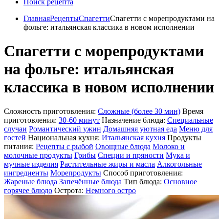
Поиск рецепта
Главная
Рецепты
Спагетти
Спагетти с морепродуктами на
фольге: итальянская классика в новом исполнении
Спагетти с морепродуктами
на фольге: итальянская
классика в новом исполнении
Сложность приготовления:
Сложные (более 30 мин)
Время
приготовления:
30-60 минут
Назначение блюда:
Специальные
случаи
Романтический ужин
Домашняя уютная еда
Меню для
гостей
Национальная кухня:
Итальянская кухня
Продукты
питания:
Рецепты с рыбой
Овощные блюда
Молоко и
молочные продукты
Грибы
Специи и пряности
Мука и
мучные изделия
Растительные жиры и масла
Алкогольные
ингредиенты
Морепродукты
Способ приготовления:
Жареные блюда
Запечённые блюда
Тип блюда:
Основное
горячее блюдо
Острота:
Немного остро