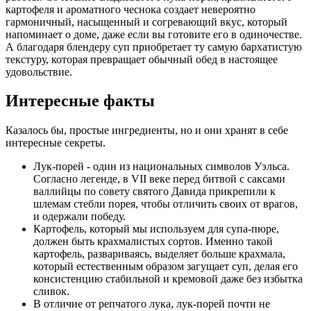
картофеля и ароматного чеснока создает невероятно
гармоничный, насыщенный и согревающий вкус, который
напоминает о доме, даже если вы готовите его в одиночестве.
А благодаря блендеру суп приобретает ту самую бархатистую
текстуру, которая превращает обычный обед в настоящее
удовольствие.
Интересные факты
Казалось бы, простые ингредиенты, но и они хранят в себе
интересные секреты.
Лук-порей - один из национальных символов Уэльса.
Согласно легенде, в VII веке перед битвой с саксами
валлийцы по совету святого Давида прикрепили к
шлемам стебли порея, чтобы отличить своих от врагов,
и одержали победу.
Картофель, который мы используем для супа-пюре,
должен быть крахмалистых сортов. Именно такой
картофель, развариваясь, выделяет больше крахмала,
который естественным образом загущает суп, делая его
консистенцию стабильной и кремовой даже без избытка
сливок.
В отличие от репчатого лука, лук-порей почти не