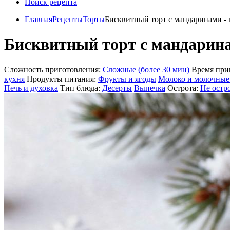
Поиск рецепта
Главная
Рецепты
Торты
Бисквитный торт с мандаринами - 
Бисквитный торт с мандарина
Сложность приготовления:
Сложные (более 30 мин)
Время при
кухня
Продукты питания:
Фрукты и ягоды
Молоко и молочные
Печь и духовка
Тип блюда:
Десерты
Выпечка
Острота:
Не остр