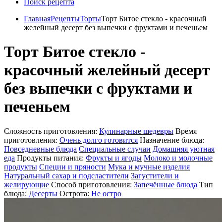
Поиск рецепта
Главная
Рецепты
Торты
Торт Битое стекло - красочный
желейный десерт без выпечки с фруктами и печеньем
Торт Битое стекло -
красочный желейный десерт
без выпечки с фруктами и
печеньем
Сложность приготовления:
Кулинарные шедевры
Время
приготовления:
Очень долго готовится
Назначение блюда:
Повседневные блюда
Специальные случаи
Домашняя уютная
еда
Продукты питания:
Фрукты и ягоды
Молоко и молочные
продукты
Специи и пряности
Мука и мучные изделия
Натуральный сахар и подсластители
Загустители и
желирующие
Способ приготовления:
Запечённые блюда
Тип
блюда:
Десерты
Острота:
Не остро