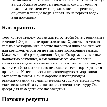
Не паникуйте. Верните торт в холодильник на 30 минут.
Затем оберните форму на несколько секунд горячим
влажным полотенцем или, как описано в рецепте,
опустите в тёплую воду. Тёплая, но не горячая вода -
ваш помощник.
Как хранить
Торт «Битое стекло» создан для того, чтобы быть съеденным в
течение 1-2 дней после приготовления. Хранить его можно
только в холодильнике, плотно накрытым пищевой плёнкой
или крышкой, чтобы он не впитывал посторонние запахи.
Максимальный срок хранения - 3 дня. Со временем печенье
полностью размокнет, а сметанная масса может слегка
«осесть» и выделить немного сыворотки - это нормально, но
на вкусе и безопасности это не скажется, если торт хранился
правильно. Категорически не рекомендуется замораживать
этот торт целиком. При заморозке и последующем
размораживании нарушится нежная структура, масса может
стать водянистой, а кусочки желе - изменить текстуру. Это
десерт для немедленного наслаждения.
Похожие рецепты