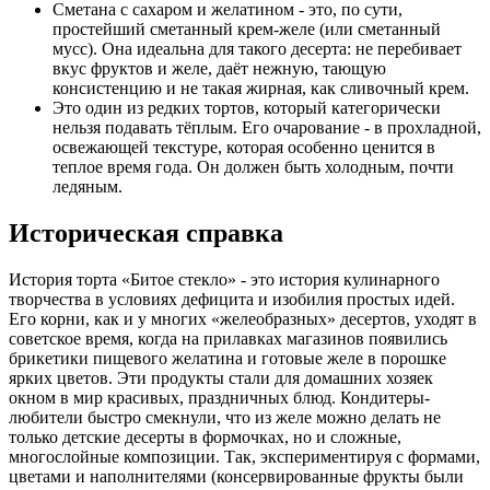
Сметана с сахаром и желатином - это, по сути,
простейший сметанный крем-желе (или сметанный
мусс). Она идеальна для такого десерта: не перебивает
вкус фруктов и желе, даёт нежную, тающую
консистенцию и не такая жирная, как сливочный крем.
Это один из редких тортов, который категорически
нельзя подавать тёплым. Его очарование - в прохладной,
освежающей текстуре, которая особенно ценится в
теплое время года. Он должен быть холодным, почти
ледяным.
Историческая справка
История торта «Битое стекло» - это история кулинарного
творчества в условиях дефицита и изобилия простых идей.
Его корни, как и у многих «желеобразных» десертов, уходят в
советское время, когда на прилавках магазинов появились
брикетики пищевого желатина и готовые желе в порошке
ярких цветов. Эти продукты стали для домашних хозяек
окном в мир красивых, праздничных блюд. Кондитеры-
любители быстро смекнули, что из желе можно делать не
только детские десерты в формочках, но и сложные,
многослойные композиции. Так, экспериментируя с формами,
цветами и наполнителями (консервированные фрукты были