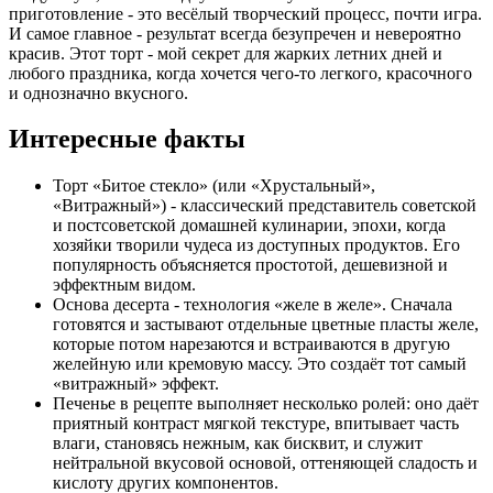
приготовление - это весёлый творческий процесс, почти игра.
И самое главное - результат всегда безупречен и невероятно
красив. Этот торт - мой секрет для жарких летних дней и
любого праздника, когда хочется чего-то легкого, красочного
и однозначно вкусного.
Интересные факты
Торт «Битое стекло» (или «Хрустальный»,
«Витражный») - классический представитель советской
и постсоветской домашней кулинарии, эпохи, когда
хозяйки творили чудеса из доступных продуктов. Его
популярность объясняется простотой, дешевизной и
эффектным видом.
Основа десерта - технология «желе в желе». Сначала
готовятся и застывают отдельные цветные пласты желе,
которые потом нарезаются и встраиваются в другую
желейную или кремовую массу. Это создаёт тот самый
«витражный» эффект.
Печенье в рецепте выполняет несколько ролей: оно даёт
приятный контраст мягкой текстуре, впитывает часть
влаги, становясь нежным, как бисквит, и служит
нейтральной вкусовой основой, оттеняющей сладость и
кислоту других компонентов.