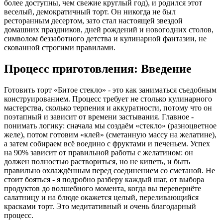
более доступны, чем свежие круглый год), и родился этот
веселый, демократичный торт. Он никогда не был
ресторанным десертом, зато стал настоящей звездой
домашних праздников, дней рождений и новогодних столов,
символом беззаботного детства и кулинарной фантазии, не
скованной строгими правилами.
Процесс приготовления: Введение
Готовить торт «Битое стекло» - это как заниматься съедобным
конструированием. Процесс требует не столько кулинарного
мастерства, сколько терпения и аккуратности, потому что он
поэтапный и зависит от времени застывания. Главное -
понимать логику: сначала мы создаём «стекло» (разноцветное
желе), потом готовим «клей» (сметанную массу на желатине),
а затем собираем всё воедино с фруктами и печеньем. Успех
на 90% зависит от правильной работы с желатином: он
должен полностью раствориться, но не кипеть, и быть
правильно охлаждённым перед соединением со сметаной. Не
стоит бояться - я подробно разберу каждый шаг, от выбора
продуктов до волшебного момента, когда вы перевернёте
салатницу и на блюде окажется целый, переливающийся
красками торт. Это медитативный и очень благодарный
процесс.