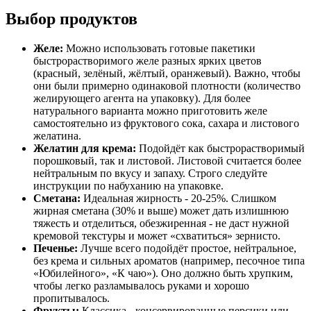
Выбор продуктов
Желе:
Можно использовать готовые пакетики
быстрорастворимого желе разных ярких цветов
(красный, зелёный, жёлтый, оранжевый). Важно, чтобы
они были примерно одинаковой плотности (количество
желирующего агента на упаковку). Для более
натурального варианта можно приготовить желе
самостоятельно из фруктового сока, сахара и листового
желатина.
Желатин для крема:
Подойдёт как быстрорастворимый
порошковый, так и листовой. Листовой считается более
нейтральным по вкусу и запаху. Строго следуйте
инструкции по набуханию на упаковке.
Сметана:
Идеальная жирность - 20-25%. Слишком
жирная сметана (30% и выше) может дать излишнюю
тяжесть и отделиться, обезжиренная - не даст нужной
кремовой текстуры и может «схватиться» зернисто.
Печенье:
Лучше всего подойдёт простое, нейтральное,
без крема и сильных ароматов (например, песочное типа
«Юбилейного», «К чаю»). Оно должно быть хрупким,
чтобы легко разламывалось руками и хорошо
пропитывалось.
Фрукты:
Классика - консервированные персики или