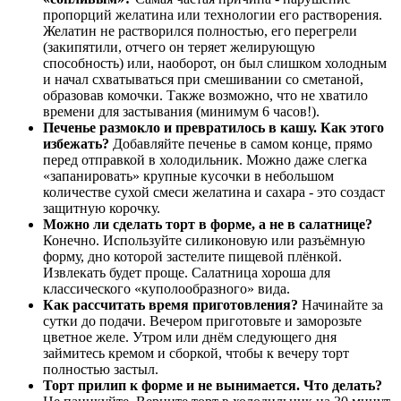
пропорций желатина или технологии его растворения.
Желатин не растворился полностью, его перегрели
(закипятили, отчего он теряет желирующую
способность) или, наоборот, он был слишком холодным
и начал схватываться при смешивании со сметаной,
образовав комочки. Также возможно, что не хватило
времени для застывания (минимум 6 часов!).
Печенье размокло и превратилось в кашу. Как этого
избежать?
Добавляйте печенье в самом конце, прямо
перед отправкой в холодильник. Можно даже слегка
«запанировать» крупные кусочки в небольшом
количестве сухой смеси желатина и сахара - это создаст
защитную корочку.
Можно ли сделать торт в форме, а не в салатнице?
Конечно. Используйте силиконовую или разъёмную
форму, дно которой застелите пищевой плёнкой.
Извлекать будет проще. Салатница хороша для
классического «куполообразного» вида.
Как рассчитать время приготовления?
Начинайте за
сутки до подачи. Вечером приготовьте и заморозьте
цветное желе. Утром или днём следующего дня
займитесь кремом и сборкой, чтобы к вечеру торт
полностью застыл.
Торт прилип к форме и не вынимается. Что делать?