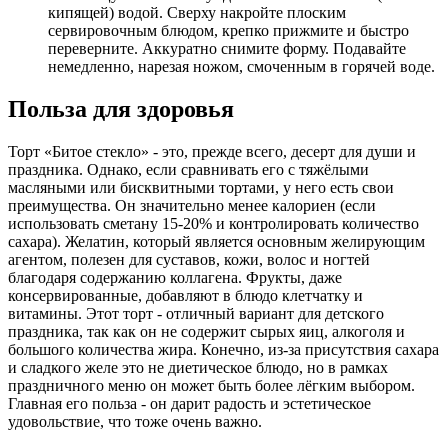
кипящей) водой. Сверху накройте плоским
сервировочным блюдом, крепко прижмите и быстро
переверните. Аккуратно снимите форму. Подавайте
немедленно, нарезая ножом, смоченным в горячей воде.
Польза для здоровья
Торт «Битое стекло» - это, прежде всего, десерт для души и
праздника. Однако, если сравнивать его с тяжёлыми
масляными или бисквитными тортами, у него есть свои
преимущества. Он значительно менее калориен (если
использовать сметану 15-20% и контролировать количество
сахара). Желатин, который является основным желирующим
агентом, полезен для суставов, кожи, волос и ногтей
благодаря содержанию коллагена. Фрукты, даже
консервированные, добавляют в блюдо клетчатку и
витамины. Этот торт - отличный вариант для детского
праздника, так как он не содержит сырых яиц, алкоголя и
большого количества жира. Конечно, из-за присутствия сахара
и сладкого желе это не диетическое блюдо, но в рамках
праздничного меню он может быть более лёгким выбором.
Главная его польза - он дарит радость и эстетическое
удовольствие, что тоже очень важно.