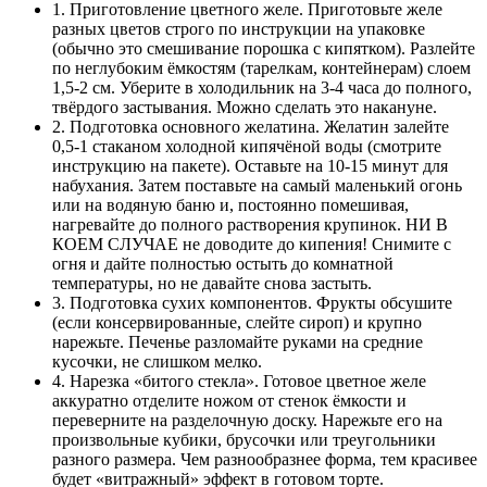
1. Приготовление цветного желе. Приготовьте желе
разных цветов строго по инструкции на упаковке
(обычно это смешивание порошка с кипятком). Разлейте
по неглубоким ёмкостям (тарелкам, контейнерам) слоем
1,5-2 см. Уберите в холодильник на 3-4 часа до полного,
твёрдого застывания. Можно сделать это накануне.
2. Подготовка основного желатина. Желатин залейте
0,5-1 стаканом холодной кипячёной воды (смотрите
инструкцию на пакете). Оставьте на 10-15 минут для
набухания. Затем поставьте на самый маленький огонь
или на водяную баню и, постоянно помешивая,
нагревайте до полного растворения крупинок. НИ В
КОЕМ СЛУЧАЕ не доводите до кипения! Снимите с
огня и дайте полностью остыть до комнатной
температуры, но не давайте снова застыть.
3. Подготовка сухих компонентов. Фрукты обсушите
(если консервированные, слейте сироп) и крупно
нарежьте. Печенье разломайте руками на средние
кусочки, не слишком мелко.
4. Нарезка «битого стекла». Готовое цветное желе
аккуратно отделите ножом от стенок ёмкости и
переверните на разделочную доску. Нарежьте его на
произвольные кубики, брусочки или треугольники
разного размера. Чем разнообразнее форма, тем красивее
будет «витражный» эффект в готовом торте.