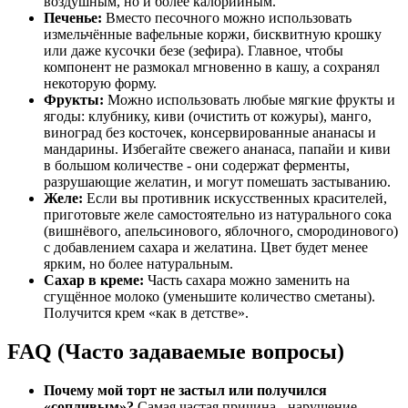
воздушным, но и более калорийным.
Печенье:
Вместо песочного можно использовать
измельчённые вафельные коржи, бисквитную крошку
или даже кусочки безе (зефира). Главное, чтобы
компонент не размокал мгновенно в кашу, а сохранял
некоторую форму.
Фрукты:
Можно использовать любые мягкие фрукты и
ягоды: клубнику, киви (очистить от кожуры), манго,
виноград без косточек, консервированные ананасы и
мандарины. Избегайте свежего ананаса, папайи и киви
в большом количестве - они содержат ферменты,
разрушающие желатин, и могут помешать застыванию.
Желе:
Если вы противник искусственных красителей,
приготовьте желе самостоятельно из натурального сока
(вишнёвого, апельсинового, яблочного, смородинового)
с добавлением сахара и желатина. Цвет будет менее
ярким, но более натуральным.
Сахар в креме:
Часть сахара можно заменить на
сгущённое молоко (уменьшите количество сметаны).
Получится крем «как в детстве».
FAQ (Часто задаваемые вопросы)
Почему мой торт не застыл или получился
«сопливым»?
Самая частая причина - нарушение