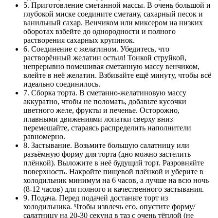
5. Приготовление сметанной массы. В очень большой и
глубокой миске соедините сметану, сахарный песок и
ванильный сахар. Венчиком или миксером на низких
оборотах взбейте до однородности и полного
растворения сахарных крупинок.
6. Соединение с желатином. Убедитесь, что
растворённый желатин остыл! Тонкой струйкой,
непрерывно помешивая сметанную массу венчиком,
влейте в неё желатин. Взбивайте ещё минуту, чтобы всё
идеально соединилось.
7. Сборка торта. В сметанно-желатиновую массу
аккуратно, чтобы не поломать, добавьте кусочки
цветного желе, фрукты и печенье. Осторожно,
плавными движениями лопатки сверху вниз
перемешайте, стараясь распределить наполнители
равномерно.
8. Застывание. Возьмите большую салатницу или
разъёмную форму для торта (дно можно застелить
плёнкой). Выложите в неё будущий торт. Разровняйте
поверхность. Накройте пищевой плёнкой и уберите в
холодильник минимум на 6 часов, а лучше на всю ночь
(8-12 часов) для полного и качественного застывания.
9. Подача. Перед подачей достаньте торт из
холодильника. Чтобы извлечь его, опустите форму/
салатницу на 20-30 секунд в таз с очень тёплой (не