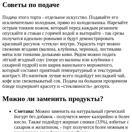
Советы по подаче
Подача этого торта - отдельное искусство. Подавайте его
исключительно холодным, прямо из холодильника. Нарезайте
острым тонким ножом, который перед каждым резанием
опускайте в стакан с горячей водой и вытирайте - так срезы
получатся идеально ровными и будут демонстрировать
красивый рисунок «стекла» внутри. Украсить торт можно
свежими ягодами (малина, клубника, черника), листиками
мяты или тонкими дольками киви. Рядом можно подать
лёгкий ягодный соус (пюре из малины или клубники с
сахарной пудрой) или шарик ванильного мороженого,
который составит приятный температурный и текстурный
контраст. Из напитков лучше всего подойдут несладкий чай,
кофе или свежевыжатый сок. Подача на большом прозрачном
блюде подчеркнёт красоту и «стеклянность» десерта.
Можно ли заменить продукты?
Сметана:
Можно заменить на натуральный греческий
йогурт без добавок - получится менее калорийно и более
кисло. Также подойдут жирные сливки (33%), взбитые с
сахаром и желатином, - торт получится более нежным и