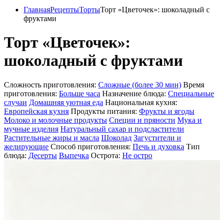
Главная
Рецепты
Торты
Торт «Цветочек»: шоколадный с
фруктами
Торт «Цветочек»:
шоколадный с фруктами
Сложность приготовления:
Сложные (более 30 мин)
Время
приготовления:
Больше часа
Назначение блюда:
Специальные
случаи
Домашняя уютная еда
Национальная кухня:
Европейская кухня
Продукты питания:
Фрукты и ягоды
Молоко и молочные продукты
Специи и пряности
Мука и
мучные изделия
Натуральный сахар и подсластители
Растительные жиры и масла
Шоколад
Загустители и
желирующие
Способ приготовления:
Печь и духовка
Тип
блюда:
Десерты
Выпечка
Острота:
Не остро