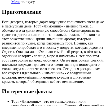
Мята
по вкусу
Приготовление
Есть десерты, которые дарят ощущение солнечного света даже
в пасмурный день. Торт «Лимонник» - именно такой. Я
обожаю его за удивительную способность балансировать на
грани сладости и кислинки, за нежный, влажный бисквит и
этот божественный, яркий лимонный аромат, который
разносится по кухне, когда разрезаешь торт. Помню, как
впервые попробовал его в гостях у подруги, которая родом из
Одессы. Она сказала: «Это наш семейный рецепт, в нём весь
одесский колорит - солнце, море и лимоны!» С тех пор этот
торт стал одним из моих любимых. Он не приторный, легкий,
идеально подходит для летнего чаепития и для новогоднего
стола, когда хочется чего-то свежего. Сегодня я раскрою вам
все секреты идеального «Лимонника» - с воздушными
коржами, нежнейшим лимонным курдом и сливочным
кремом, который объединяет всё это великолепие.
Интересные факты
Торт «Лимонник» - это не только десерт, но и
своеобразный тест на терпение. Лимонный курд требует