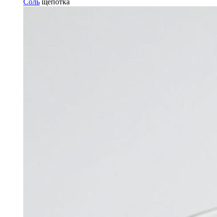
Соль
щепотка