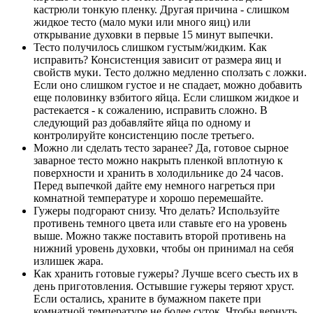
кастрюли тонкую пленку. Другая причина - слишком
жидкое тесто (мало муки или много яиц) или
открывание духовки в первые 15 минут выпечки.
Тесто получилось слишком густым/жидким. Как
исправить? Консистенция зависит от размера яиц и
свойств муки. Тесто должно медленно сползать с ложки.
Если оно слишком густое и не спадает, можно добавить
еще половинку взбитого яйца. Если слишком жидкое и
растекается - к сожалению, исправить сложно. В
следующий раз добавляйте яйца по одному и
контролируйте консистенцию после третьего.
Можно ли сделать тесто заранее? Да, готовое сырное
заварное тесто можно накрыть пленкой вплотную к
поверхности и хранить в холодильнике до 24 часов.
Перед выпечкой дайте ему немного нагреться при
комнатной температуре и хорошо перемешайте.
Гужеры подгорают снизу. Что делать? Используйте
противень темного цвета или ставьте его на уровень
выше. Можно также поставить второй противень на
нижний уровень духовки, чтобы он принимал на себя
излишек жара.
Как хранить готовые гужеры? Лучше всего съесть их в
день приготовления. Остывшие гужеры теряют хруст.
Если остались, храните в бумажном пакете при
комнатной температуре не более суток. Чтобы вернуть