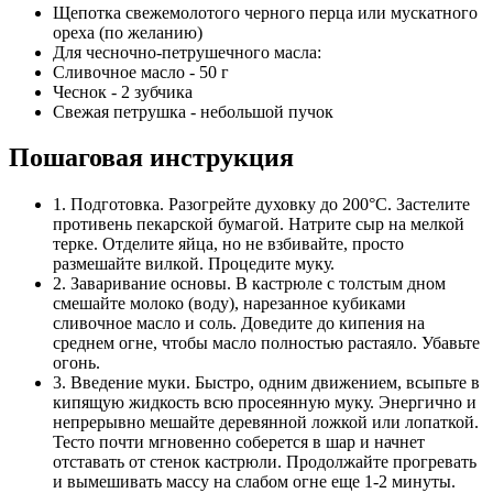
Щепотка свежемолотого черного перца или мускатного
ореха (по желанию)
Для чесночно-петрушечного масла:
Сливочное масло - 50 г
Чеснок - 2 зубчика
Свежая петрушка - небольшой пучок
Пошаговая инструкция
1. Подготовка. Разогрейте духовку до 200°C. Застелите
противень пекарской бумагой. Натрите сыр на мелкой
терке. Отделите яйца, но не взбивайте, просто
размешайте вилкой. Процедите муку.
2. Заваривание основы. В кастрюле с толстым дном
смешайте молоко (воду), нарезанное кубиками
сливочное масло и соль. Доведите до кипения на
среднем огне, чтобы масло полностью растаяло. Убавьте
огонь.
3. Введение муки. Быстро, одним движением, всыпьте в
кипящую жидкость всю просеянную муку. Энергично и
непрерывно мешайте деревянной ложкой или лопаткой.
Тесто почти мгновенно соберется в шар и начнет
отставать от стенок кастрюли. Продолжайте прогревать
и вымешивать массу на слабом огне еще 1-2 минуты.