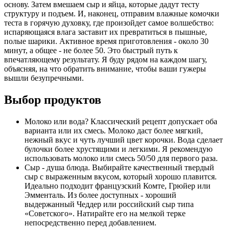
основу. Затем вмешаем сыр и яйца, которые дадут тесту
структуру и подъем. И, наконец, отправим влажные комочки
теста в горячую духовку, где произойдет самое волшебство:
испаряющаяся влага заставит их превратиться в пышные,
полые шарики. Активное время приготовления - около 30
минут, а общее - не более 50. Это быстрый путь к
впечатляющему результату. Я буду рядом на каждом шагу,
объясняя, на что обратить внимание, чтобы ваши гужеры
вышли безупречными.
Выбор продуктов
Молоко или вода? Классический рецепт допускает оба
варианта или их смесь. Молоко даст более мягкий,
нежный вкус и чуть лучший цвет корочки. Вода сделает
булочки более хрустящими и легкими. Я рекомендую
использовать молоко или смесь 50/50 для первого раза.
Сыр - душа блюда. Выбирайте качественный твердый
сыр с выраженным вкусом, который хорошо плавится.
Идеально подходит французский Комте, Грюйер или
Эмменталь. Из более доступных - хороший
выдержанный Чеддер или российский сыр типа
«Советского». Натирайте его на мелкой терке
непосредственно перед добавлением.