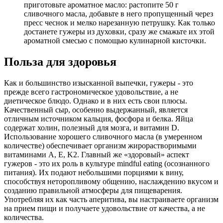
приготовьте ароматное масло: растопите 50 г
сливочного масла, добавьте в него пропущенный через
пресс чеснок и мелко нарезанную петрушку. Как только
достанете гужеры из духовки, сразу же смажьте их этой
ароматной смесью с помощью кулинарной кисточки.
Польза для здоровья
Как и большинство изысканной выпечки, гужеры - это
прежде всего гастрономическое удовольствие, а не
диетическое блюдо. Однако и в них есть свои плюсы.
Качественный сыр, особенно выдержанный, является
отличным источником кальция, фосфора и белка. Яйца
содержат холин, полезный для мозга, и витамин D.
Использование хорошего сливочного масла (в умеренном
количестве) обеспечивает организм жирорастворимыми
витаминами A, E, K2. Главный же «здоровый» аспект
гужеров - это их роль в культуре mindful eating (осознанного
питания). Их подают небольшими порциями к вину,
способствуя неторопливому общению, наслаждению вкусом и
созданию правильной атмосферы для пищеварения.
Употребляя их как часть аперитива, вы настраиваете организм
на прием пищи и получаете удовольствие от качества, а не
количества.