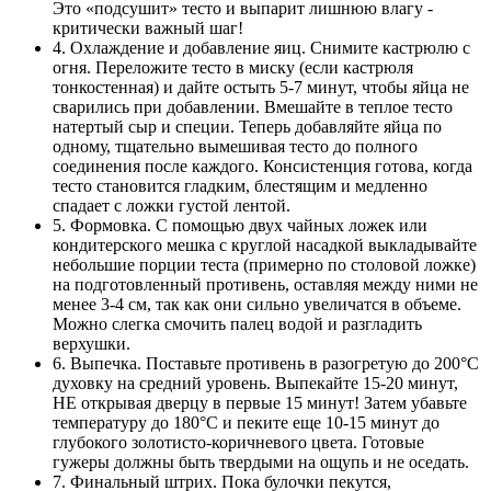
Это «подсушит» тесто и выпарит лишнюю влагу -
критически важный шаг!
4. Охлаждение и добавление яиц. Снимите кастрюлю с
огня. Переложите тесто в миску (если кастрюля
тонкостенная) и дайте остыть 5-7 минут, чтобы яйца не
сварились при добавлении. Вмешайте в теплое тесто
натертый сыр и специи. Теперь добавляйте яйца по
одному, тщательно вымешивая тесто до полного
соединения после каждого. Консистенция готова, когда
тесто становится гладким, блестящим и медленно
спадает с ложки густой лентой.
5. Формовка. С помощью двух чайных ложек или
кондитерского мешка с круглой насадкой выкладывайте
небольшие порции теста (примерно по столовой ложке)
на подготовленный противень, оставляя между ними не
менее 3-4 см, так как они сильно увеличатся в объеме.
Можно слегка смочить палец водой и разгладить
верхушки.
6. Выпечка. Поставьте противень в разогретую до 200°C
духовку на средний уровень. Выпекайте 15-20 минут,
НЕ открывая дверцу в первые 15 минут! Затем убавьте
температуру до 180°C и пеките еще 10-15 минут до
глубокого золотисто-коричневого цвета. Готовые
гужеры должны быть твердыми на ощупь и не оседать.
7. Финальный штрих. Пока булочки пекутся,