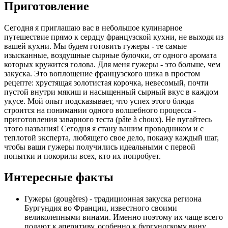
Приготовление
Сегодня я приглашаю вас в небольшое кулинарное
путешествие прямо к сердцу французской кухни, не выходя из
вашей кухни. Мы будем готовить гужеры - те самые
изысканные, воздушные сырные булочки, от одного аромата
которых кружится голова. Для меня гужеры - это больше, чем
закуска. Это воплощение французского шика в простом
рецепте: хрустящая золотистая корочка, невесомый, почти
пустой внутри мякиш и насыщенный сырный вкус в каждом
укусе. Мой опыт подсказывает, что успех этого блюда
строится на понимании одного волшебного процесса -
приготовления заварного теста (pâte à choux). Не пугайтесь
этого названия! Сегодня я стану вашим проводником и с
теплотой эксперта, любящего свое дело, покажу каждый шаг,
чтобы ваши гужеры получились идеальными с первой
попытки и покорили всех, кто их попробует.
Интересные факты
Гужеры (gougères) - традиционная закуска региона
Бургундия во Франции, известного своими
великолепными винами. Именно поэтому их чаще всего
подают к аперитиву, особенно к бургундскому вину