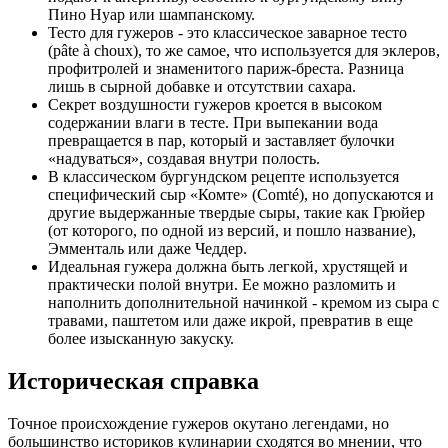
Пино Нуар или шампанскому.
Тесто для гужеров - это классическое заварное тесто
(pâte à choux), то же самое, что используется для эклеров,
профитролей и знаменитого париж-бреста. Разница
лишь в сырной добавке и отсутствии сахара.
Секрет воздушности гужеров кроется в высоком
содержании влаги в тесте. При выпекании вода
превращается в пар, который и заставляет булочки
«надуваться», создавая внутри полость.
В классическом бургундском рецепте используется
специфический сыр «Комте» (Comté), но допускаются и
другие выдержанные твердые сыры, такие как Грюйер
(от которого, по одной из версий, и пошло название),
Эмменталь или даже Чеддер.
Идеальная гужера должна быть легкой, хрустящей и
практически полой внутри. Ее можно разломить и
наполнить дополнительной начинкой - кремом из сыра с
травами, паштетом или даже икрой, превратив в еще
более изысканную закуску.
Историческая справка
Точное происхождение гужеров окутано легендами, но
большинство историков кулинарии сходятся во мнении, что