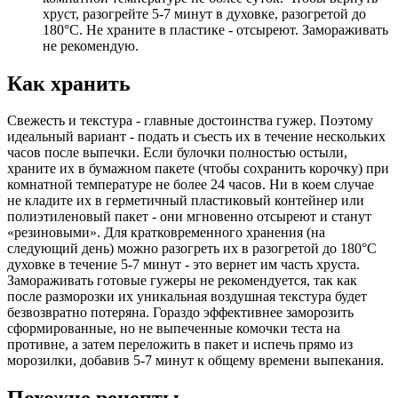
хруст, разогрейте 5-7 минут в духовке, разогретой до
180°C. Не храните в пластике - отсыреют. Замораживать
не рекомендую.
Как хранить
Свежесть и текстура - главные достоинства гужер. Поэтому
идеальный вариант - подать и съесть их в течение нескольких
часов после выпечки. Если булочки полностью остыли,
храните их в бумажном пакете (чтобы сохранить корочку) при
комнатной температуре не более 24 часов. Ни в коем случае
не кладите их в герметичный пластиковый контейнер или
полиэтиленовый пакет - они мгновенно отсыреют и станут
«резиновыми». Для кратковременного хранения (на
следующий день) можно разогреть их в разогретой до 180°C
духовке в течение 5-7 минут - это вернет им часть хруста.
Замораживать готовые гужеры не рекомендуется, так как
после разморозки их уникальная воздушная текстура будет
безвозвратно потеряна. Гораздо эффективнее заморозить
сформированные, но не выпеченные комочки теста на
противне, а затем переложить в пакет и испечь прямо из
морозилки, добавив 5-7 минут к общему времени выпекания.