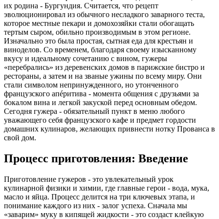
их родина - Бургундия. Считается, что рецепт
эволюционировал из обычного несладкого заварного теста,
которое местные пекари и домохозяйки стали обогащать
тертым сыром, обильно производимым в этом регионе.
Изначально это была простая, сытная еда для крестьян и
виноделов. Со временем, благодаря своему изысканному
вкусу и идеальному сочетанию с вином, гужеры
«перебрались» из деревенских домов в парижские бистро и
рестораны, а затем и на званые ужины по всему миру. Они
стали символом непринужденного, но утонченного
французского апéритива - момента общения с друзьями за
бокалом вина и легкой закуской перед основным обедом.
Сегодня гужера - обязательный пункт в меню любого
уважающего себя французского кафе и предмет гордости
домашних кулинаров, желающих привнести нотку Прованса в
свой дом.
Процесс приготовления: Введение
Приготовление гужеров - это увлекательный урок
кулинарной физики и химии, где главные герои - вода, мука,
масло и яйца. Процесс делится на три ключевых этапа, и
понимание каждого из них - залог успеха. Сначала мы
«заварим» муку в кипящей жидкости - это создаст клейкую