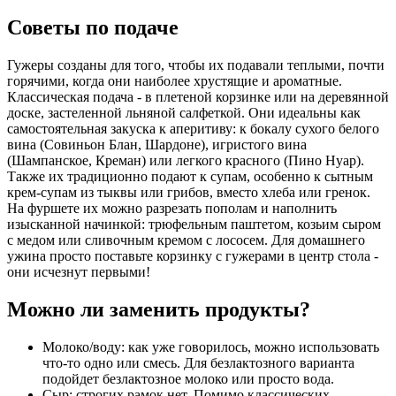
Советы по подаче
Гужеры созданы для того, чтобы их подавали теплыми, почти
горячими, когда они наиболее хрустящие и ароматные.
Классическая подача - в плетеной корзинке или на деревянной
доске, застеленной льняной салфеткой. Они идеальны как
самостоятельная закуска к аперитиву: к бокалу сухого белого
вина (Совиньон Блан, Шардоне), игристого вина
(Шампанское, Креман) или легкого красного (Пино Нуар).
Также их традиционно подают к супам, особенно к сытным
крем-супам из тыквы или грибов, вместо хлеба или гренок.
На фуршете их можно разрезать пополам и наполнить
изысканной начинкой: трюфельным паштетом, козьим сыром
с медом или сливочным кремом с лососем. Для домашнего
ужина просто поставьте корзинку с гужерами в центр стола -
они исчезнут первыми!
Можно ли заменить продукты?
Молоко/воду: как уже говорилось, можно использовать
что-то одно или смесь. Для безлактозного варианта
подойдет безлактозное молоко или просто вода.
Сыр: строгих рамок нет. Помимо классических