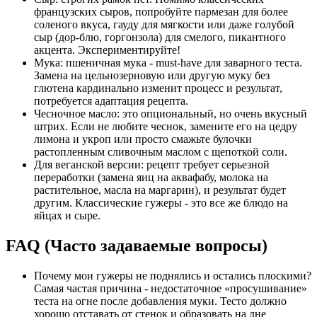
французских сыров, попробуйте пармезан для более
соленого вкуса, гауду для мягкости или даже голубой
сыр (дор-блю, горгонзола) для смелого, пикантного
акцента. Экспериментируйте!
Мука: пшеничная мука - must-have для заварного теста.
Замена на цельнозерновую или другую муку без
глютена кардинально изменит процесс и результат,
потребуется адаптация рецепта.
Чесночное масло: это опциональный, но очень вкусный
штрих. Если не любите чеснок, замените его на цедру
лимона и укроп или просто смажьте булочки
растопленным сливочным маслом с щепоткой соли.
Для веганской версии: рецепт требует серьезной
переработки (замена яиц на аквафабу, молока на
растительное, масла на маргарин), и результат будет
другим. Классические гужеры - это все же блюдо на
яйцах и сыре.
FAQ (Часто задаваемые вопросы)
Почему мои гужеры не поднялись и остались плоскими?
Самая частая причина - недостаточное «просушивание»
теста на огне после добавления муки. Тесто должно
хорошо отставать от стенок и образовать на дне