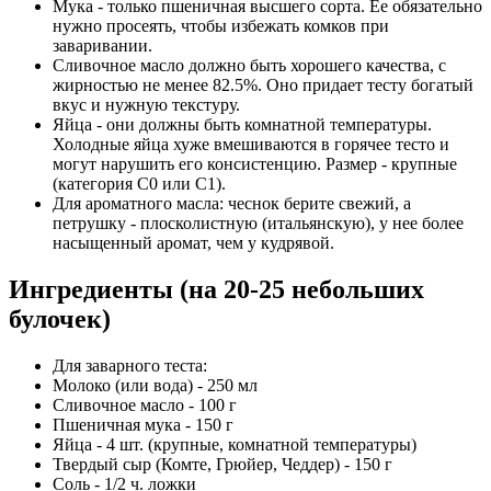
Мука - только пшеничная высшего сорта. Ее обязательно
нужно просеять, чтобы избежать комков при
заваривании.
Сливочное масло должно быть хорошего качества, с
жирностью не менее 82.5%. Оно придает тесту богатый
вкус и нужную текстуру.
Яйца - они должны быть комнатной температуры.
Холодные яйца хуже вмешиваются в горячее тесто и
могут нарушить его консистенцию. Размер - крупные
(категория C0 или C1).
Для ароматного масла: чеснок берите свежий, а
петрушку - плосколистную (итальянскую), у нее более
насыщенный аромат, чем у кудрявой.
Ингредиенты (на 20-25 небольших
булочек)
Для заварного теста:
Молоко (или вода) - 250 мл
Сливочное масло - 100 г
Пшеничная мука - 150 г
Яйца - 4 шт. (крупные, комнатной температуры)
Твердый сыр (Комте, Грюйер, Чеддер) - 150 г
Соль - 1/2 ч. ложки