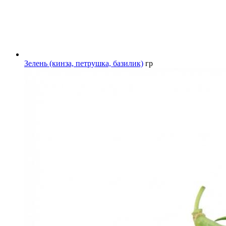
Зелень (кинза, петрушка, базилик)
гр