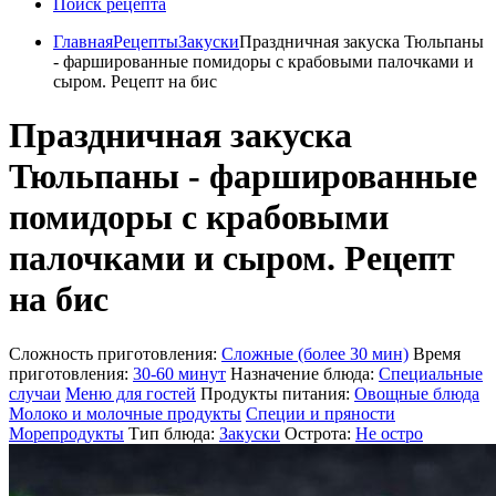
Поиск рецепта
Главная
Рецепты
Закуски
Праздничная закуска Тюльпаны
- фаршированные помидоры с крабовыми палочками и
сыром. Рецепт на бис
Праздничная закуска
Тюльпаны - фаршированные
помидоры с крабовыми
палочками и сыром. Рецепт
на бис
Сложность приготовления:
Сложные (более 30 мин)
Время
приготовления:
30-60 минут
Назначение блюда:
Специальные
случаи
Меню для гостей
Продукты питания:
Овощные блюда
Молоко и молочные продукты
Специи и пряности
Морепродукты
Тип блюда:
Закуски
Острота:
Не остро