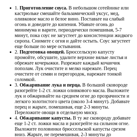
1.
Приготовление соуса.
В небольшом сотейнике или
кастрюльке смешайте бальзамический уксус, мед,
оливковое масло и белое вино. Поставьте на слабый
огонь и доведите до кипения. Убавьте огонь до
минимума и варите, периодически помешивая, 5-7
минут, пока соус не загустеет до консистенции жидкого
сиропа. Снимите с огня и дайте остыть. Соус загустеет
еще больше по мере остывания.
2.
Подготовка овощей.
Брюссельскую капусту
промойте, обсушите, удалите верхние вялые листья и
обрежьте кочерыжки. Разрежьте каждый кочанчик
пополам. Лук очистите и мелко нарежьте. Перец
очистите от семян и перегородок, нарежьте тонкой
соломкой.
3.
Обжаривание лука и перца.
В большой сковороде
разогрейте 1-2 ст. ложки оливкового масла. Выложите
лук и обжаривайте на среднем огне до прозрачности и
легкого золотистого цвета (около 3-4 минут). Добавьте
перец и жарьте, помешивая, еще 2-3 минуты.
Переложите овощи в отдельную миску.
4.
Обжаривание капусты.
В ту же сковороду добавьте
еще 1-2 ст. ложки масла и разогрейте на сильном огне.
Выложите половинки брюссельской капусты срезом
вниз. Жарьте, не перемешивая, 2-3 минуты до