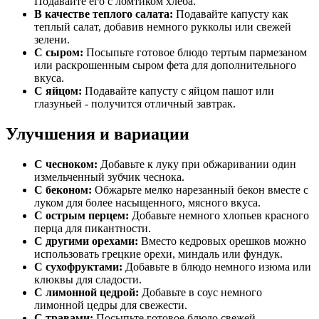
Подавайте его с ломтиком хлеба.
В качестве теплого салата:
Подавайте капусту как
теплый салат, добавив немного рукколы или свежей
зелени.
С сыром:
Посыпьте готовое блюдо тертым пармезаном
или раскрошенным сыром фета для дополнительного
вкуса.
С яйцом:
Подавайте капусту с яйцом пашот или
глазуньей - получится отличный завтрак.
Улучшения и вариации
С чесноком:
Добавьте к луку при обжаривании один
измельченный зубчик чеснока.
С беконом:
Обжарьте мелко нарезанный бекон вместе с
луком для более насыщенного, мясного вкуса.
С острым перцем:
Добавьте немного хлопьев красного
перца для пикантности.
С другими орехами:
Вместо кедровых орешков можно
использовать грецкие орехи, миндаль или фундук.
С сухофруктами:
Добавьте в блюдо немного изюма или
клюквы для сладости.
С лимонной цедрой:
Добавьте в соус немного
лимонной цедры для свежести.
С травами:
Посыпьте готовое блюдо свежей