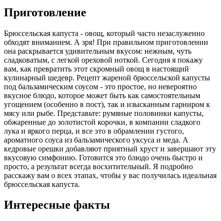
Приготовление
Брюссельская капуста - овощ, который часто незаслуженно
обходят вниманием. А зря! При правильном приготовлении
она раскрывается удивительным вкусом: нежным, чуть
сладковатым, с легкой ореховой ноткой. Сегодня я покажу
вам, как превратить этот скромный овощ в настоящий
кулинарный шедевр. Рецепт жареной брюссельской капусты
под бальзамическим соусом - это простое, но невероятно
вкусное блюдо, которое может быть как самостоятельным
угощением (особенно в пост), так и изысканным гарниром к
мясу или рыбе. Представьте: румяные половинки капусты,
обжаренные до золотистой корочки, в компании сладкого
лука и яркого перца, и все это в обрамлении густого,
ароматного соуса из бальзамического уксуса и меда. А
кедровые орешки добавляют приятный хруст и завершают эту
вкусовую симфонию. Готовится это блюдо очень быстро и
просто, а результат всегда восхитительный. Я подробно
расскажу вам о всех этапах, чтобы у вас получилась идеальная
брюссельская капуста.
Интересные факты