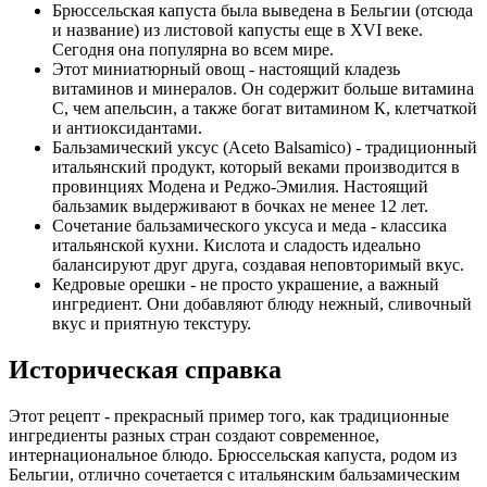
Брюссельская капуста была выведена в Бельгии (отсюда
и название) из листовой капусты еще в XVI веке.
Сегодня она популярна во всем мире.
Этот миниатюрный овощ - настоящий кладезь
витаминов и минералов. Он содержит больше витамина
С, чем апельсин, а также богат витамином К, клетчаткой
и антиоксидантами.
Бальзамический уксус (Aceto Balsamico) - традиционный
итальянский продукт, который веками производится в
провинциях Модена и Реджо-Эмилия. Настоящий
бальзамик выдерживают в бочках не менее 12 лет.
Сочетание бальзамического уксуса и меда - классика
итальянской кухни. Кислота и сладость идеально
балансируют друг друга, создавая неповторимый вкус.
Кедровые орешки - не просто украшение, а важный
ингредиент. Они добавляют блюду нежный, сливочный
вкус и приятную текстуру.
Историческая справка
Этот рецепт - прекрасный пример того, как традиционные
ингредиенты разных стран создают современное,
интернациональное блюдо. Брюссельская капуста, родом из
Бельгии, отлично сочетается с итальянским бальзамическим