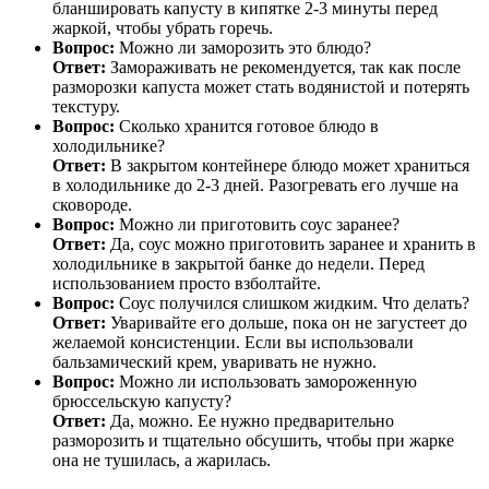
бланшировать капусту в кипятке 2-3 минуты перед
жаркой, чтобы убрать горечь.
Вопрос:
Можно ли заморозить это блюдо?
Ответ:
Замораживать не рекомендуется, так как после
разморозки капуста может стать водянистой и потерять
текстуру.
Вопрос:
Сколько хранится готовое блюдо в
холодильнике?
Ответ:
В закрытом контейнере блюдо может храниться
в холодильнике до 2-3 дней. Разогревать его лучше на
сковороде.
Вопрос:
Можно ли приготовить соус заранее?
Ответ:
Да, соус можно приготовить заранее и хранить в
холодильнике в закрытой банке до недели. Перед
использованием просто взболтайте.
Вопрос:
Соус получился слишком жидким. Что делать?
Ответ:
Уваривайте его дольше, пока он не загустеет до
желаемой консистенции. Если вы использовали
бальзамический крем, уваривать не нужно.
Вопрос:
Можно ли использовать замороженную
брюссельскую капусту?
Ответ:
Да, можно. Ее нужно предварительно
разморозить и тщательно обсушить, чтобы при жарке
она не тушилась, а жарилась.