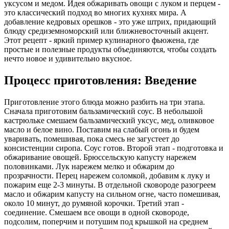
уксусом и медом. Идея обжаривать овощи с луком и перцем -
это классический подход во многих кухнях мира. А
добавление кедровых орешков - это уже штрих, придающий
блюду средиземноморский или ближневосточный акцент.
Этот рецепт - яркий пример кулинарного фьюжена, где
простые и полезные продукты объединяются, чтобы создать
нечто новое и удивительно вкусное.
Процесс приготовления: Введение
Приготовление этого блюда можно разбить на три этапа.
Сначала приготовим бальзамический соус. В небольшой
кастрюльке смешаем бальзамический уксус, мед, оливковое
масло и белое вино. Поставим на слабый огонь и будем
уваривать, помешивая, пока смесь не загустеет до
консистенции сиропа. Соус готов. Второй этап - подготовка и
обжаривание овощей. Брюссельскую капусту нарежем
половинками. Лук нарежем мелко и обжарим до
прозрачности. Перец нарежем соломкой, добавим к луку и
пожарим еще 2-3 минуты. В отдельной сковороде разогреем
масло и обжарим капусту на сильном огне, часто помешивая,
около 10 минут, до румяной корочки. Третий этап -
соединение. Смешаем все овощи в одной сковороде,
подсолим, поперчим и потушим под крышкой на среднем