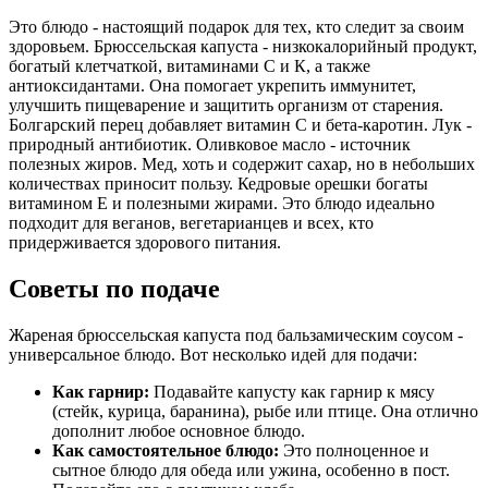
Это блюдо - настоящий подарок для тех, кто следит за своим
здоровьем. Брюссельская капуста - низкокалорийный продукт,
богатый клетчаткой, витаминами С и К, а также
антиоксидантами. Она помогает укрепить иммунитет,
улучшить пищеварение и защитить организм от старения.
Болгарский перец добавляет витамин С и бета-каротин. Лук -
природный антибиотик. Оливковое масло - источник
полезных жиров. Мед, хоть и содержит сахар, но в небольших
количествах приносит пользу. Кедровые орешки богаты
витамином Е и полезными жирами. Это блюдо идеально
подходит для веганов, вегетарианцев и всех, кто
придерживается здорового питания.
Советы по подаче
Жареная брюссельская капуста под бальзамическим соусом -
универсальное блюдо. Вот несколько идей для подачи:
Как гарнир:
Подавайте капусту как гарнир к мясу
(стейк, курица, баранина), рыбе или птице. Она отлично
дополнит любое основное блюдо.
Как самостоятельное блюдо:
Это полноценное и
сытное блюдо для обеда или ужина, особенно в пост.