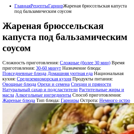
Главная
Рецепты
Гарнир
Жареная брюссельская капуста
под бальзамическим соусом
Жареная брюссельская
капуста под бальзамическим
соусом
Сложность приготовления:
Сложные (более 30 мин)
Время
приготовления:
30-60 минут
Назначение блюда:
Повседневные блюда
Домашняя уютная еда
Национальная
кухня:
Средиземноморская кухня
Продукты питания:
Овощные блюда
Орехи и семена
Специи и пряности
Натуральный сахар и подсластители
Растительные жиры и
масла
Алкогольные ингредиенты
Способ приготовления:
Жареные блюда
Тип блюда:
Гарниры
Острота:
Немного остро