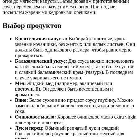
огне до мягкости капусты. Затем добавим приготовленный
соус, перемешаем и сразу снимем с огня. При подаче
посыплем жареными кедровыми орешками.
Выбор продуктов
Брюссельская капуста:
Выбирайте плотные, ярко-
зеленые кочанчики, без желтых или вялых листьев. Они
должны быть одинакового размера, чтобы равномерно
прожариться.
Бальзамический уксус:
Для соуса можно использовать
как обычный бальзамический уксус, так и более густой
и сладкий бальзамический крем (глазурь). В последнем
случае уваривать его не нужно.
Мед:
Жидкий мед (например, акациевый или
цветочный). Он должен быть качественным и
ароматным.
Вино:
Белое сухое вино придаст соусу глубину. Можно
заменить небольшим количеством воды или лимонного
сока.
Оливковое масло:
Хорошее оливковое масло extra virgin
для жарки и для соуса.
Лук и перец:
Обычный репчатый лук и сладкий
болгарский перец (лучше красный или желтый для