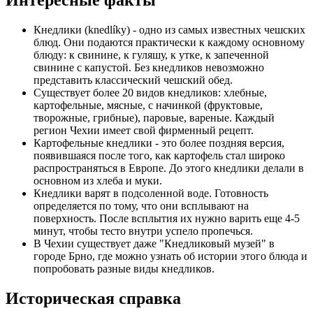
Интересные факты
Кнедлики (knedlíky) - одно из самых известных чешских
блюд. Они подаются практически к каждому основному
блюду: к свинине, к гуляшу, к утке, к запеченной
свинине с капустой. Без кнедликов невозможно
представить классический чешский обед.
Существует более 20 видов кнедликов: хлебные,
картофельные, мясные, с начинкой (фруктовые,
творожные, грибные), паровые, вареные. Каждый
регион Чехии имеет свой фирменный рецепт.
Картофельные кнедлики - это более поздняя версия,
появившаяся после того, как картофель стал широко
распространяться в Европе. До этого кнедлики делали в
основном из хлеба и муки.
Кнедлики варят в подсоленной воде. Готовность
определяется по тому, что они всплывают на
поверхность. После всплытия их нужно варить еще 4-5
минут, чтобы тесто внутри успело пропечься.
В Чехии существует даже "Кнедликовый музей" в
городе Брно, где можно узнать об истории этого блюда и
попробовать разные виды кнедликов.
Историческая справка