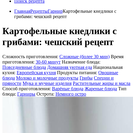
Поиск рецепта
Главная
Рецепты
Гарнир
Картофельные кнедлики с
грибами: чешский рецепт
Картофельные кнедлики с
грибами: чешский рецепт
Сложность приготовления:
Сложные (более 30 мин)
Время
приготовления:
30-60 минут
Назначение блюда:
Повседневные блюда
Домашняя уютная еда
Национальная
кухня:
Европейская кухня
Продукты питания:
Овощные
блюда
Молоко и молочные продукты
Грибы
Специи и
пряности
Мука и мучные изделия
Растительные жиры и масла
Способ приготовления:
Варёные блюда
Жареные блюда
Тип
блюда:
Гарниры
Острота:
Немного остро