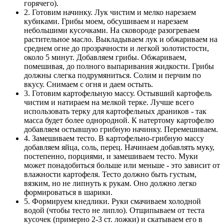
горячего).
2. Готовим начинку. Лук чистим и мелко нарезаем
кубиками. Грибы моем, обсушиваем и нарезаем
небольшими кусочками. На сковороде разогреваем
растительное масло. Выкладываем лук и обжариваем на
среднем огне до прозрачности и легкой золотистости,
около 5 минут. Добавляем грибы. Обжариваем,
помешивая, до полного выпаривания жидкости. Грибы
должны слегка подрумяниться. Солим и перчим по
вкусу. Снимаем с огня и даем остыть.
3. Готовим картофельную массу. Остывший картофель
чистим и натираем на мелкой терке. Лучше всего
использовать терку для картофельных драников - так
масса будет более однородной. К натертому картофелю
добавляем остывшую грибную начинку. Перемешиваем.
4. Замешиваем тесто. В картофельно-грибную массу
добавляем яйца, соль, перец. Начинаем добавлять муку,
постепенно, порциями, и замешиваем тесто. Муки
может понадобиться больше или меньше - это зависит от
влажности картофеля. Тесто должно быть густым,
вязким, но не липнуть к рукам. Оно должно легко
формироваться в шарики.
5. Формируем кнедлики. Руки смачиваем холодной
водой (чтобы тесто не липло). Отщипываем от теста
кусочек (примерно 2-3 ст. ложки) и скатываем его в