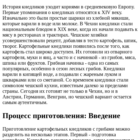
История кнедликов уходит корнями в средневековую Европу.
Первые упоминания о кнедликах относятся к XIV веку.
Изначально это были простые шарики из хлебной мякиши,
которые варили в воде или молоке. В Чехии кнедлики стали
национальным блюдом в XIX веке, когда их начали подавать к
мясу в ресторанах и трактирах. Чешские хозяйки
усовершенствовали рецепт, добавляя в тесто картофель, шпик,
творог. Картофельные кнедлики появились после того, как
картофель стал широко доступен. Их готовили из отварного
картофеля, муки и яиц, а часто и с начинкой - из грибов, мяса,
шпика или фруктов. Грибная начинка - одна из самых
популярных, особенно в сезон лесных грибов. Кнедлики
варили в кипящей воде, а подавали с жареным луком и
шкварками или со сметаной. Со временем кнедлики стали
символом чешской кухни, известным далеко за пределами
страны. Сегодня их готовят не только в Чехии, но и в
Австрии, Германии, Венгрии, но чешский вариант остается
самым аутентичным.
Процесс приготовления: Введение
Приготовление картофельных кнедликов с грибами можно
разделить на несколько этапов. Первый - подготовка