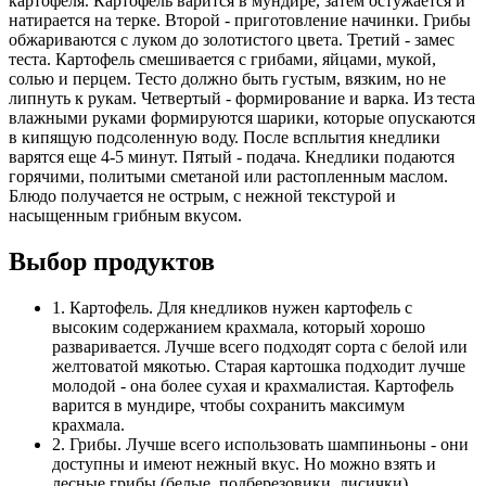
картофеля. Картофель варится в мундире, затем остужается и
натирается на терке. Второй - приготовление начинки. Грибы
обжариваются с луком до золотистого цвета. Третий - замес
теста. Картофель смешивается с грибами, яйцами, мукой,
солью и перцем. Тесто должно быть густым, вязким, но не
липнуть к рукам. Четвертый - формирование и варка. Из теста
влажными руками формируются шарики, которые опускаются
в кипящую подсоленную воду. После всплытия кнедлики
варятся еще 4-5 минут. Пятый - подача. Кнедлики подаются
горячими, политыми сметаной или растопленным маслом.
Блюдо получается не острым, с нежной текстурой и
насыщенным грибным вкусом.
Выбор продуктов
1. Картофель. Для кнедликов нужен картофель с
высоким содержанием крахмала, который хорошо
разваривается. Лучше всего подходят сорта с белой или
желтоватой мякотью. Старая картошка подходит лучше
молодой - она более сухая и крахмалистая. Картофель
варится в мундире, чтобы сохранить максимум
крахмала.
2. Грибы. Лучше всего использовать шампиньоны - они
доступны и имеют нежный вкус. Но можно взять и
лесные грибы (белые, подберезовики, лисички),