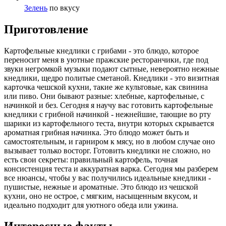
Зелень
по вкусу
Приготовление
Картофельные кнедлики с грибами - это блюдо, которое
переносит меня в уютные пражские ресторанчики, где под
звуки негромкой музыки подают сытные, невероятно нежные
кнедлики, щедро политые сметаной. Кнедлики - это визитная
карточка чешской кухни, такие же культовые, как свинина
или пиво. Они бывают разные: хлебные, картофельные, с
начинкой и без. Сегодня я научу вас готовить картофельные
кнедлики с грибной начинкой - нежнейшие, тающие во рту
шарики из картофельного теста, внутри которых скрывается
ароматная грибная начинка. Это блюдо может быть и
самостоятельным, и гарниром к мясу, но в любом случае оно
вызывает только восторг. Готовить кнедлики не сложно, но
есть свои секреты: правильный картофель, точная
консистенция теста и аккуратная варка. Сегодня мы разберем
все нюансы, чтобы у вас получились идеальные кнедлики -
пушистые, нежные и ароматные. Это блюдо из чешской
кухни, оно не острое, с мягким, насыщенным вкусом, и
идеально подходит для уютного обеда или ужина.