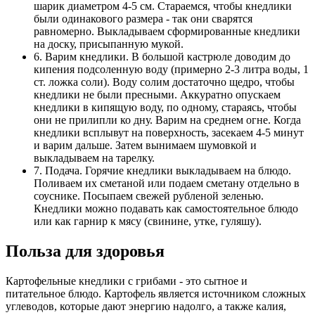
шарик диаметром 4-5 см. Стараемся, чтобы кнедлики
были одинакового размера - так они сварятся
равномерно. Выкладываем сформированные кнедлики
на доску, присыпанную мукой.
6. Варим кнедлики. В большой кастрюле доводим до
кипения подсоленную воду (примерно 2-3 литра воды, 1
ст. ложка соли). Воду солим достаточно щедро, чтобы
кнедлики не были пресными. Аккуратно опускаем
кнедлики в кипящую воду, по одному, стараясь, чтобы
они не прилипли ко дну. Варим на среднем огне. Когда
кнедлики всплывут на поверхность, засекаем 4-5 минут
и варим дальше. Затем вынимаем шумовкой и
выкладываем на тарелку.
7. Подача. Горячие кнедлики выкладываем на блюдо.
Поливаем их сметаной или подаем сметану отдельно в
соуснике. Посыпаем свежей рубленой зеленью.
Кнедлики можно подавать как самостоятельное блюдо
или как гарнир к мясу (свинине, утке, гуляшу).
Польза для здоровья
Картофельные кнедлики с грибами - это сытное и
питательное блюдо. Картофель является источником сложных
углеводов, которые дают энергию надолго, а также калия,