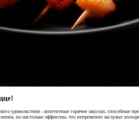
дце!
ого удовольствия - аппетитные горячие закуски, способные пр
лении, но настолько эффектны, что непременно заслужат аплод