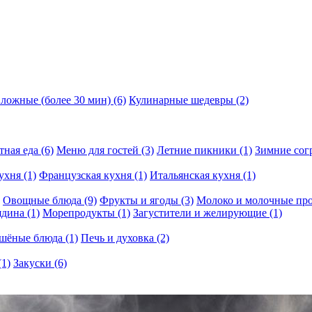
ложные (более 30 мин)
(6)
Кулинарные шедевры
(2)
тная еда
(6)
Меню для гостей
(3)
Летние пикники
(1)
Зимние со
кухня
(1)
Французская кухня
(1)
Итальянская кухня
(1)
Овощные блюда
(9)
Фрукты и ягоды
(3)
Молоко и молочные пр
ядина
(1)
Морепродукты
(1)
Загустители и желирующие
(1)
шёные блюда
(1)
Печь и духовка
(2)
(1)
Закуски
(6)