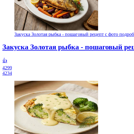
Закуска Золотая рыбка - пошаговый рецепт с фото подробн
Закуска Золотая рыбка - пошаговый рец
👍
4299
4234