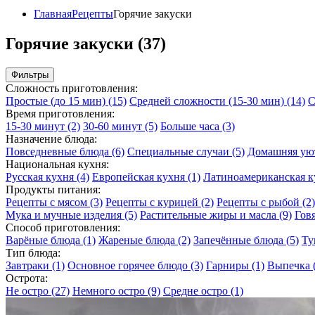
Главная
Рецепты
Горячие закуски
Горячие закуски (37)
Фильтры
Сложность приготовления:
Простые (до 15 мин)
(15)
Средней сложности (15-30 мин)
(14)
С
Время приготовления:
15-30 минут
(2)
30-60 минут
(5)
Больше часа
(3)
Назначение блюда:
Повседневные блюда
(6)
Специальные случаи
(5)
Домашняя ую
Национальная кухня:
Русская кухня
(4)
Европейская кухня
(1)
Латиноамериканская 
Продукты питания:
Рецепты с мясом
(3)
Рецепты с курицей
(2)
Рецепты с рыбой
(2)
Мука и мучные изделия
(5)
Растительные жиры и масла
(9)
Гов
Способ приготовления:
Варёные блюда
(1)
Жареные блюда
(2)
Запечённые блюда
(5)
Ту
Тип блюда:
Завтраки
(1)
Основное горячее блюдо
(3)
Гарниры
(1)
Выпечка
Острота:
Не остро
(27)
Немного остро
(9)
Средне остро
(1)