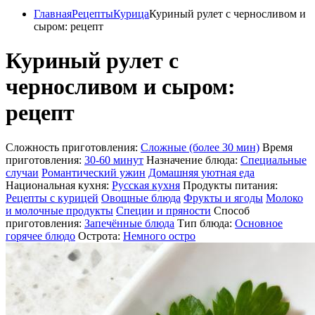
Главная
Рецепты
Курица
Куриный рулет с черносливом и
сыром: рецепт
Куриный рулет с
черносливом и сыром:
рецепт
Сложность приготовления:
Сложные (более 30 мин)
Время
приготовления:
30-60 минут
Назначение блюда:
Специальные
случаи
Романтический ужин
Домашняя уютная еда
Национальная кухня:
Русская кухня
Продукты питания:
Рецепты с курицей
Овощные блюда
Фрукты и ягоды
Молоко
и молочные продукты
Специи и пряности
Способ
приготовления:
Запечённые блюда
Тип блюда:
Основное
горячее блюдо
Острота:
Немного остро