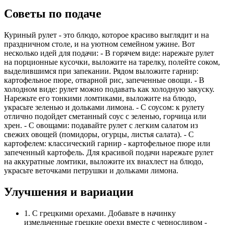
Советы по подаче
Куриный рулет - это блюдо, которое красиво выглядит и на
праздничном столе, и на уютном семейном ужине. Вот
несколько идей для подачи: - В горячем виде: нарежьте рулет
на порционные кусочки, выложите на тарелку, полейте соком,
выделившимся при запекании. Рядом выложите гарнир:
картофельное пюре, отварной рис, запеченные овощи. - В
холодном виде: рулет можно подавать как холодную закуску.
Нарежьте его тонкими ломтиками, выложите на блюдо,
украсьте зеленью и дольками лимона. - С соусом: к рулету
отлично подойдет сметанный соус с зеленью, горчица или
хрен. - С овощами: подавайте рулет с легким салатом из
свежих овощей (помидоры, огурцы, листья салата). - С
картофелем: классический гарнир - картофельное пюре или
запеченный картофель. Для красивой подачи нарежьте рулет
на аккуратные ломтики, выложите их внахлест на блюдо,
украсьте веточками петрушки и дольками лимона.
Улучшения и вариации
1. С грецкими орехами. Добавьте в начинку
измельченные грецкие орехи вместе с черносливом -