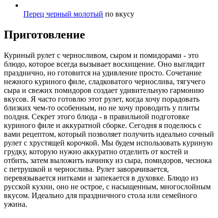
Перец черный молотый
по вкусу
Приготовление
Куриный рулет с черносливом, сыром и помидорами - это
блюдо, которое всегда вызывает восхищение. Оно выглядит
празднично, но готовится на удивление просто. Сочетание
нежного куриного филе, сладковатого чернослива, тягучего
сыра и свежих помидоров создает удивительную гармонию
вкусов. Я часто готовлю этот рулет, когда хочу порадовать
близких чем-то особенным, но не хочу проводить у плиты
полдня. Секрет этого блюда - в правильной подготовке
куриного филе и аккуратной сборке. Сегодня я поделюсь с
вами рецептом, который позволяет получить идеально сочный
рулет с хрустящей корочкой. Мы будем использовать куриную
грудку, которую нужно аккуратно отделить от костей и
отбить, затем выложить начинку из сыра, помидоров, чеснока
с петрушкой и чернослива. Рулет заворачивается,
перевязывается нитками и запекается в духовке. Блюдо из
русской кухни, оно не острое, с насыщенным, многослойным
вкусом. Идеально для праздничного стола или семейного
ужина.