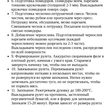
6. Подготовка помидоров. Помидоры моем, нарезаем
тонкими кружочками (толщиной 2-3 мм). Выкладываем
кружочки помидоров поверх сыра.
7. Подготовка чесночно-петрушечной смеси. Чеснок
чистим, мелко рубим или пропускаем через пресс.
Петрушку моем, обсушиваем, мелко нарезаем.
Смешиваем чеснок и петрушку. Посыпаем полученной
смесью помидоры.
8. Добавление чернослива. Подготовленный чернослив
нарезаем небольшими кусочками (каждый
черносливину можно разрезать на 2-3 части).
Выкладываем чернослив последним слоем, распределяя
по всей поверхности.
9. Формирование рулета. Аккуратно сворачиваем филе в
плотный рулет, начиная с узкого края. Стараемся
завернуть начинку так, чтобы она не выпадала.
10. Завязывание рулета. Перевязываем рулет
капроновыми нитками в нескольких местах, чтобы он
не развернулся во время запекания. Нитки нужно
затягивать достаточно туго, но не перетягивать, чтобы
не порвать мясо.
11. Запекание. Разогреваем духовку до 180-200°C.
Выкладываем рулет на противень, застеленный
пергаментной бумагой, или в форму для запекания.
Запекаем 15-20 минут. Время зависит от размера рулета