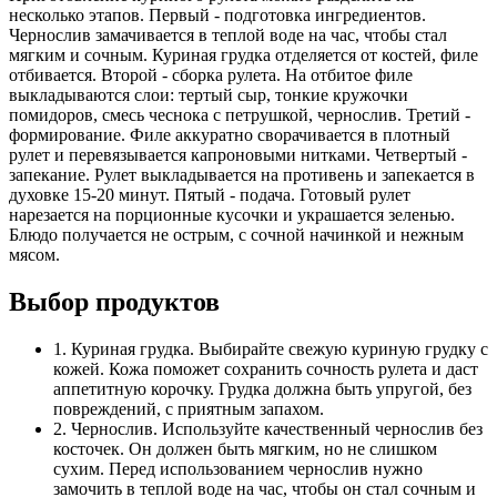
несколько этапов. Первый - подготовка ингредиентов.
Чернослив замачивается в теплой воде на час, чтобы стал
мягким и сочным. Куриная грудка отделяется от костей, филе
отбивается. Второй - сборка рулета. На отбитое филе
выкладываются слои: тертый сыр, тонкие кружочки
помидоров, смесь чеснока с петрушкой, чернослив. Третий -
формирование. Филе аккуратно сворачивается в плотный
рулет и перевязывается капроновыми нитками. Четвертый -
запекание. Рулет выкладывается на противень и запекается в
духовке 15-20 минут. Пятый - подача. Готовый рулет
нарезается на порционные кусочки и украшается зеленью.
Блюдо получается не острым, с сочной начинкой и нежным
мясом.
Выбор продуктов
1. Куриная грудка. Выбирайте свежую куриную грудку с
кожей. Кожа поможет сохранить сочность рулета и даст
аппетитную корочку. Грудка должна быть упругой, без
повреждений, с приятным запахом.
2. Чернослив. Используйте качественный чернослив без
косточек. Он должен быть мягким, но не слишком
сухим. Перед использованием чернослив нужно
замочить в теплой воде на час, чтобы он стал сочным и