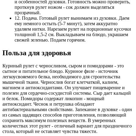
и особенностей духовки. Готовность можно проверить,
проткнув рулет ножом - сок должен выделяться
прозрачный.
12. Подача. Готовый рулет вынимаем из духовки. Даем
ему немного остыть (5-7 минут), затем аккуратно
удаляем нитки. Нарезаем рулет на порционные кусочки
толщиной 1,5-2 см. Выкладываем на блюдо, украшаем
свежей зеленью. Подаем горячим.
Польза для здоровья
Куриный рулет с черносливом, сыром и помидорами - это
сытное и питательное блюдо. Куриное филе - источник
легкоусвояемого белка, необходимого для строительства
мышечной ткани. Чернослив богат клетчаткой, калием,
магнием и антиоксидантами. Он улучшает пищеварение и
полезен для сердечно-сосудистой системы. Сыр дает кальций
и белок. Помидоры содержат ликопин - мощный
антиоксидант. Чеснок и петрушка обладают
антибактериальными свойствами. Запекание в духовке - один
из самых щадящих способов приготовления, позволяющий
сохранить максимум полезных веществ. В умеренных
количествах этот рулет - отличный вариант для праздничного
стола, который не оставляет чувства тяжести.