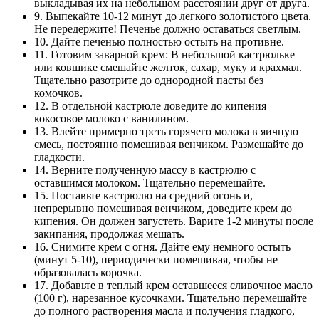
выкладывая их на небольшом расстоянии друг от друга.
9. Выпекайте 10-12 минут до легкого золотистого цвета.
Не передержите! Печенье должно оставаться светлым.
10. Дайте печенью полностью остыть на противне.
11. Готовим заварной крем: В небольшой кастрюльке
или ковшике смешайте желток, сахар, муку и крахмал.
Тщательно разотрите до однородной пасты без
комочков.
12. В отдельной кастрюле доведите до кипения
кокосовое молоко с ванилином.
13. Влейте примерно треть горячего молока в яичную
смесь, постоянно помешивая венчиком. Размешайте до
гладкости.
14. Верните полученную массу в кастрюлю с
оставшимся молоком. Тщательно перемешайте.
15. Поставьте кастрюлю на средний огонь и,
непрерывно помешивая венчиком, доведите крем до
кипения. Он должен загустеть. Варите 1-2 минуты после
закипания, продолжая мешать.
16. Снимите крем с огня. Дайте ему немного остыть
(минут 5-10), периодически помешивая, чтобы не
образовалась корочка.
17. Добавьте в теплый крем оставшееся сливочное масло
(100 г), нарезанное кусочками. Тщательно перемешайте
до полного растворения масла и получения гладкого,