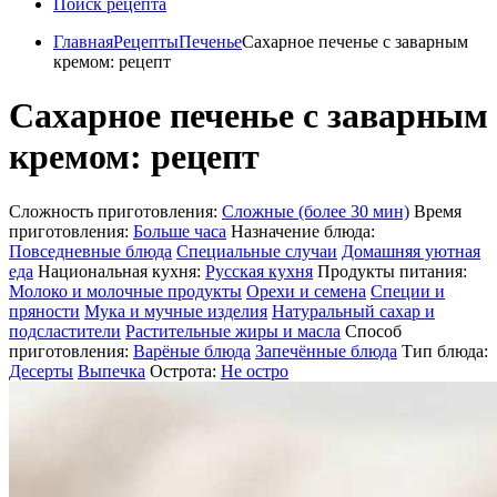
Поиск рецепта
Главная
Рецепты
Печенье
Сахарное печенье с заварным
кремом: рецепт
Сахарное печенье с заварным
кремом: рецепт
Сложность приготовления:
Сложные (более 30 мин)
Время
приготовления:
Больше часа
Назначение блюда:
Повседневные блюда
Специальные случаи
Домашняя уютная
еда
Национальная кухня:
Русская кухня
Продукты питания:
Молоко и молочные продукты
Орехи и семена
Специи и
пряности
Мука и мучные изделия
Натуральный сахар и
подсластители
Растительные жиры и масла
Способ
приготовления:
Варёные блюда
Запечённые блюда
Тип блюда:
Десерты
Выпечка
Острота:
Не остро