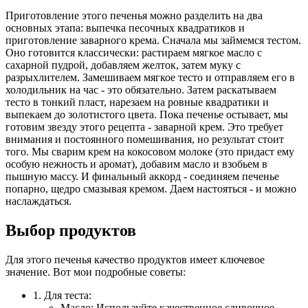
Приготовление этого печенья можно разделить на два
основных этапа: выпечка песочных квадратиков и
приготовление заварного крема. Сначала мы займемся тестом.
Оно готовится классически: растираем мягкое масло с
сахарной пудрой, добавляем желток, затем муку с
разрыхлителем. Замешиваем мягкое тесто и отправляем его в
холодильник на час - это обязательно. Затем раскатываем
тесто в тонкий пласт, нарезаем на ровные квадратики и
выпекаем до золотистого цвета. Пока печенье остывает, мы
готовим звезду этого рецепта - заварной крем. Это требует
внимания и постоянного помешивания, но результат стоит
того. Мы сварим крем на кокосовом молоке (это придаст ему
особую нежность и аромат), добавим масло и взобьем в
пышную массу. И финальный аккорд - соединяем печенье
попарно, щедро смазывая кремом. Даем настояться - и можно
наслаждаться.
Выбор продуктов
Для этого печенья качество продуктов имеет ключевое
значение. Вот мои подробные советы:
1. Для теста:
Масло: Используйте качественное сливочное