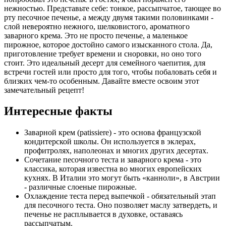
нежностью. Представьте себе: тонкое, рассыпчатое, тающее во
рту песочное печенье, а между двумя такими половинками -
слой невероятно нежного, шелковистого, ароматного
заварного крема. Это не просто печенье, а маленькое
пирожное, которое достойно самого изысканного стола. Да,
приготовление требует времени и сноровки, но оно того
стоит. Это идеальный десерт для семейного чаепития, для
встречи гостей или просто для того, чтобы побаловать себя и
близких чем-то особенным. Давайте вместе освоим этот
замечательный рецепт!
Интересные факты
Заварной крем (patissiere) - это основа французской
кондитерской школы. Он используется в эклерах,
профитролях, наполеонах и многих других десертах.
Сочетание песочного теста и заварного крема - это
классика, которая известна во многих европейских
кухнях. В Италии это могут быть «канноли», в Австрии
- различные слоеные пирожные.
Охлаждение теста перед выпечкой - обязательный этап
для песочного теста. Оно позволяет маслу затвердеть, и
печенье не расплывается в духовке, оставаясь
рассыпчатым.