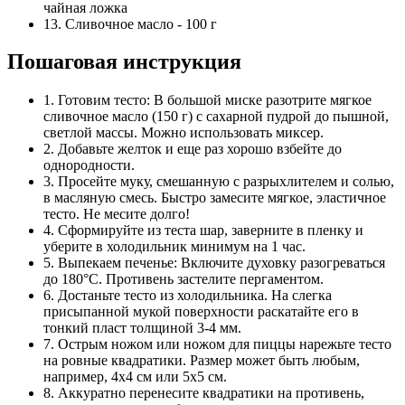
чайная ложка
13. Сливочное масло - 100 г
Пошаговая инструкция
1. Готовим тесто: В большой миске разотрите мягкое
сливочное масло (150 г) с сахарной пудрой до пышной,
светлой массы. Можно использовать миксер.
2. Добавьте желток и еще раз хорошо взбейте до
однородности.
3. Просейте муку, смешанную с разрыхлителем и солью,
в масляную смесь. Быстро замесите мягкое, эластичное
тесто. Не месите долго!
4. Сформируйте из теста шар, заверните в пленку и
уберите в холодильник минимум на 1 час.
5. Выпекаем печенье: Включите духовку разогреваться
до 180°C. Противень застелите пергаментом.
6. Достаньте тесто из холодильника. На слегка
присыпанной мукой поверхности раскатайте его в
тонкий пласт толщиной 3-4 мм.
7. Острым ножом или ножом для пиццы нарежьте тесто
на ровные квадратики. Размер может быть любым,
например, 4х4 см или 5х5 см.
8. Аккуратно перенесите квадратики на противень,