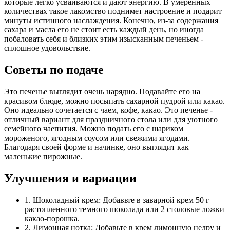
которые легко усваиваются и дают энергию. В умеренных
количествах такое лакомство поднимет настроение и подарит
минуты истинного наслаждения. Конечно, из-за содержания
сахара и масла его не стоит есть каждый день, но иногда
побаловать себя и близких этим изысканным печеньем -
сплошное удовольствие.
Советы по подаче
Это печенье выглядит очень нарядно. Подавайте его на
красивом блюде, можно посыпать сахарной пудрой или какао.
Оно идеально сочетается с чаем, кофе, какао. Это печенье -
отличный вариант для праздничного стола или для уютного
семейного чаепития. Можно подать его с шариком
мороженого, ягодным соусом или свежими ягодами.
Благодаря своей форме и начинке, оно выглядит как
маленькие пирожные.
Улучшения и вариации
1. Шоколадный крем: Добавьте в заварной крем 50 г
растопленного темного шоколада или 2 столовые ложки
какао-порошка.
2. Лимонная нотка: Добавьте в крем лимонную цедру и