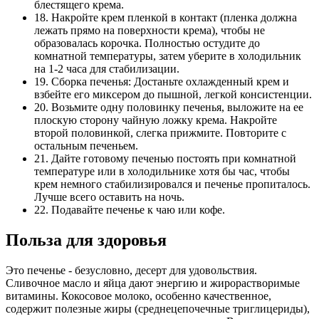
блестящего крема.
18. Накройте крем пленкой в контакт (пленка должна
лежать прямо на поверхности крема), чтобы не
образовалась корочка. Полностью остудите до
комнатной температуры, затем уберите в холодильник
на 1-2 часа для стабилизации.
19. Сборка печенья: Достаньте охлажденный крем и
взбейте его миксером до пышной, легкой консистенции.
20. Возьмите одну половинку печенья, выложите на ее
плоскую сторону чайную ложку крема. Накройте
второй половинкой, слегка прижмите. Повторите с
остальным печеньем.
21. Дайте готовому печенью постоять при комнатной
температуре или в холодильнике хотя бы час, чтобы
крем немного стабилизировался и печенье пропиталось.
Лучше всего оставить на ночь.
22. Подавайте печенье к чаю или кофе.
Польза для здоровья
Это печенье - безусловно, десерт для удовольствия.
Сливочное масло и яйца дают энергию и жирорастворимые
витамины. Кокосовое молоко, особенно качественное,
содержит полезные жиры (среднецепочечные триглицериды),