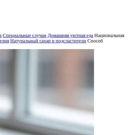
а
Специальные случаи
Домашняя уютная еда
Национальная
елия
Натуральный сахар и подсластители
Способ