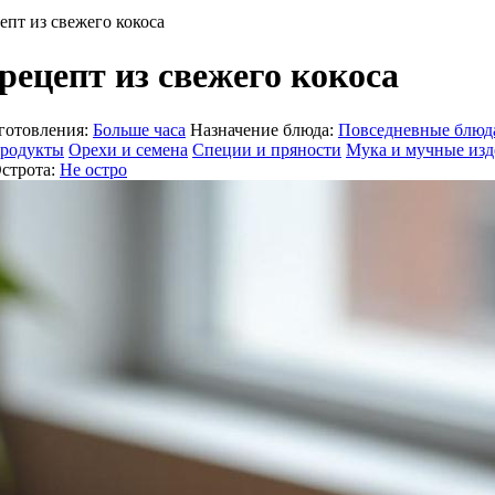
пт из свежего кокоса
ецепт из свежего кокоса
готовления:
Больше часа
Назначение блюда:
Повседневные блюд
продукты
Орехи и семена
Специи и пряности
Мука и мучные изд
строта:
Не остро