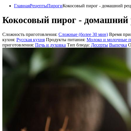
Главная
Рецепты
Пироги
Кокосовый пирог - домашний реце
Кокосовый пирог - домашний р
Сложность приготовления:
Сложные (более 30 мин)
Время при
кухня:
Русская кухня
Продукты питания:
Молоко и молочные 
приготовления:
Печь и духовка
Тип блюда:
Десерты
Выпечка
О