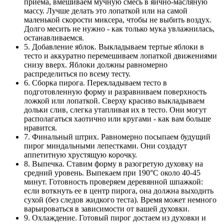
приема, вмешиваем мучную смесь в яично-масляную
массу. Лучше делать это лопаткой или на самой
маленькой скорости миксера, чтобы не выбить воздух.
Долго месить не нужно - как только мука увлажнилась,
останавливаемся.
5. Добавление яблок. Выкладываем тертые яблоки в
тесто и аккуратно перемешиваем лопаткой движениями
снизу вверх. Яблоки должны равномерно
распределиться по всему тесту.
6. Сборка пирога. Перекладываем тесто в
подготовленную форму и разравниваем поверхность
ложкой или лопаткой. Сверху красиво выкладываем
дольки слив, слегка утапливая их в тесто. Они могут
располагаться хаотично или кругами - как вам больше
нравится.
7. Финальный штрих. Равномерно посыпаем будущий
пирог миндальными лепестками. Они создадут
аппетитную хрустящую корочку.
8. Выпечка. Ставим форму в разогретую духовку на
средний уровень. Выпекаем при 190°C около 40-45
минут. Готовность проверяем деревянной шпажкой:
если воткнуть ее в центр пирога, она должна выходить
сухой (без следов жидкого теста). Время может немного
варьироваться в зависимости от вашей духовки.
9. Охлаждение. Готовый пирог достаем из духовки и