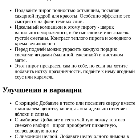
Подавайте пирог полностью остывшим, посыпав
сахарной пудрой для красоты. Особенно эффектно это
смотрится на фоне темных слив.
Идеальный компаньон к этому пирогу - шарик
ванильного мороженого, взбитые сливки или ложечка
густой сметаны. Контраст теплого пирога и холодного
крема великолепен.
Перед подачей можно украсить каждую порцию
свежими ягодами (малиной, ежевикой) и листиком
мяты.
Этот пирог прекрасен сам по себе, но если вы хотите
добавить нотку праздничности, подайте к нему ягодный
соус или карамель.
Улучшения и вариации
С корицей: Добавьте в тесто или посыпьте сверху вместе
с миндалем щепотку корицы - она идеально оттеняет
яблоки и сливы.
С имбирем: Добавьте в тесто чайную ложку тертого
свежего имбиря - пирог приобретет пикантную,
согревающую нотку.
С лимонной цедрой: Добавьте цедру одного лимона в