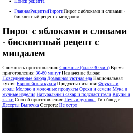
Поиск рецепта
Главная
Рецепты
Пироги
Пирог с яблоками и сливами -
бисквитный рецепт с миндалем
Пирог с яблоками и сливами
- бисквитный рецепт с
миндалем
Сложность приготовления:
Сложные (более 30 мин)
Время
приготовления:
30-60 минут
Назначение блюда:
Повседневные блюда
Домашняя уютная еда
Национальная
кухня:
Европейская кухня
Продукты питания:
Фрукты и
ягоды
Молоко и молочные продукты
Орехи и семена
Мука и
мучные изделия
Натуральный сахар и подсластители
Крупы и
злаки
Способ приготовления:
Печь и духовка
Тип блюда:
Десерты
Выпечка
Острота:
Не остро