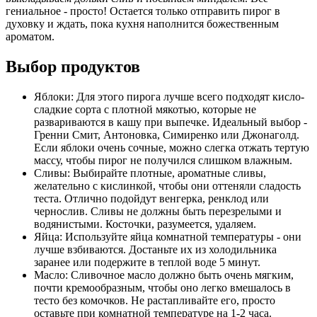
гениальное - просто! Остается только отправить пирог в
духовку и ждать, пока кухня наполнится божественным
ароматом.
Выбор продуктов
Яблоки: Для этого пирога лучше всего подходят кисло-
сладкие сорта с плотной мякотью, которые не
развариваются в кашу при выпечке. Идеальный выбор -
Гренни Смит, Антоновка, Симиренко или Джонаголд.
Если яблоки очень сочные, можно слегка отжать тертую
массу, чтобы пирог не получился слишком влажным.
Сливы: Выбирайте плотные, ароматные сливы,
желательно с кислинкой, чтобы они оттеняли сладость
теста. Отлично подойдут венгерка, ренклод или
чернослив. Сливы не должны быть перезрелыми и
водянистыми. Косточки, разумеется, удаляем.
Яйца: Используйте яйца комнатной температуры - они
лучше взбиваются. Достаньте их из холодильника
заранее или подержите в теплой воде 5 минут.
Масло: Сливочное масло должно быть очень мягким,
почти кремообразным, чтобы оно легко вмешалось в
тесто без комочков. Не растапливайте его, просто
оставьте при комнатной температуре на 1-2 часа.