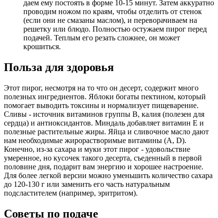
даем ему постоять в форме 10-15 минут. Затем аккуратно
проводим ножом по краям, чтобы отделить от стенок
(если они не смазаны маслом), и переворачиваем на
решетку или блюдо. Полностью остужаем пирог перед
подачей. Теплым его резать сложнее, он может
крошиться.
Польза для здоровья
Этот пирог, несмотря на то что он десерт, содержит много
полезных ингредиентов. Яблоки богаты пектином, который
помогает выводить токсины и нормализует пищеварение.
Сливы - источник витаминов группы В, калия (полезен для
сердца) и антиоксидантов. Миндаль добавляет витамин Е и
полезные растительные жиры. Яйца и сливочное масло дают
нам необходимые жирорастворимые витамины (А, D).
Конечно, из-за сахара и муки этот пирог - удовольствие
умеренное, но кусочек такого десерта, съеденный в первой
половине дня, подарит вам энергию и хорошее настроение.
Для более легкой версии можно уменьшить количество сахара
до 120-130 г или заменить его часть натуральным
подсластителем (например, эритритом).
Советы по подаче