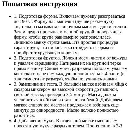
Пошаговая инструкция
1. Подготовка формы. Включаем духовку разогреваться
до 190°C. Форму для выпечки (лучше разъемную)
тщательно смазываем сливочным маслом - дно и стенки.
Затем щедро присыпаем манной крупой, поворачивая
форму, чтобы крупа равномерно распределилась.
Лишнюю манку стряхиваем. Эта простая процедура
гарантирует, что пирог легко отойдет от формы и
приобретет хрустящую корочку.
2. Подготовка фруктов. Яблоки моем, чистим от кожуры
и удаляем сердцевину. Натираем их на крупной терке
прямо в миску. Сливы моем, разрезаем пополам, удаляем
косточки и нарезаем каждую половинку на 2-4 части (в
зависимости от размера), чтобы получились дольки.
3. Замешивание теста. В большой миске взбиваем яйца с
сахаром миксером на высокой скорости до пышной,
светлой массы, примерно 3-5 минут. Масса должна
увеличиться в объеме и стать почти белой. Добавляем
мягкое сливочное масло и продолжаем взбивать еще
минуту, до однородности. Масло должно полностью
разойтись.
4. Добавление муки. В отдельной миске смешиваем
просеянную муку с разрыхлителем. Постепенно, в 2-3