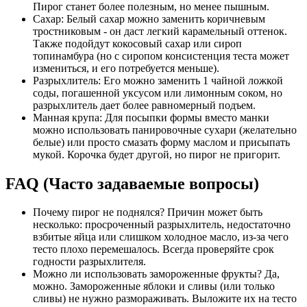
Пирог станет более полезным, но менее пышным.
Сахар: Белый сахар можно заменить коричневым
тростниковым - он даст легкий карамельный оттенок.
Также подойдут кокосовый сахар или сироп
топинамбура (но с сиропом консистенция теста может
измениться, и его потребуется меньше).
Разрыхлитель: Его можно заменить 1 чайной ложкой
соды, погашенной уксусом или лимонным соком, но
разрыхлитель дает более равномерный подъем.
Манная крупа: Для посыпки формы вместо манки
можно использовать панировочные сухари (желательно
белые) или просто смазать форму маслом и присыпать
мукой. Корочка будет другой, но пирог не пригорит.
FAQ (Часто задаваемые вопросы)
Почему пирог не поднялся? Причин может быть
несколько: просроченный разрыхлитель, недостаточно
взбитые яйца или слишком холодное масло, из-за чего
тесто плохо перемешалось. Всегда проверяйте срок
годности разрыхлителя.
Можно ли использовать замороженные фрукты? Да,
можно. Замороженные яблоки и сливы (или только
сливы) не нужно размораживать. Выложите их на тесто