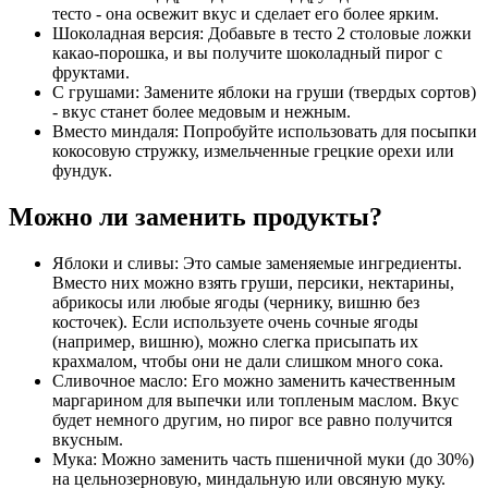
тесто - она освежит вкус и сделает его более ярким.
Шоколадная версия: Добавьте в тесто 2 столовые ложки
какао-порошка, и вы получите шоколадный пирог с
фруктами.
С грушами: Замените яблоки на груши (твердых сортов)
- вкус станет более медовым и нежным.
Вместо миндаля: Попробуйте использовать для посыпки
кокосовую стружку, измельченные грецкие орехи или
фундук.
Можно ли заменить продукты?
Яблоки и сливы: Это самые заменяемые ингредиенты.
Вместо них можно взять груши, персики, нектарины,
абрикосы или любые ягоды (чернику, вишню без
косточек). Если используете очень сочные ягоды
(например, вишню), можно слегка присыпать их
крахмалом, чтобы они не дали слишком много сока.
Сливочное масло: Его можно заменить качественным
маргарином для выпечки или топленым маслом. Вкус
будет немного другим, но пирог все равно получится
вкусным.
Мука: Можно заменить часть пшеничной муки (до 30%)
на цельнозерновую, миндальную или овсяную муку.