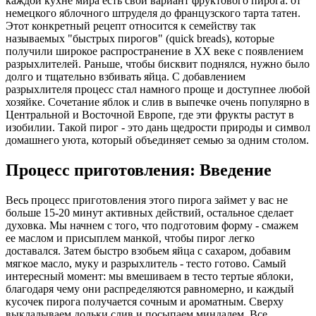
каждой кухне мира есть свой вариант фруктового пирога: от
немецкого яблочного штруделя до французского тарта татен.
Этот конкретный рецепт относится к семейству так
называемых "быстрых пирогов" (quick breads), которые
получили широкое распространение в XX веке с появлением
разрыхлителей. Раньше, чтобы бисквит поднялся, нужно было
долго и тщательно взбивать яйца. С добавлением
разрыхлителя процесс стал намного проще и доступнее любой
хозяйке. Сочетание яблок и слив в выпечке очень популярно в
Центральной и Восточной Европе, где эти фрукты растут в
изобилии. Такой пирог - это дань щедрости природы и символ
домашнего уюта, который объединяет семью за одним столом.
Процесс приготовления: Введение
Весь процесс приготовления этого пирога займет у вас не
больше 15-20 минут активных действий, остальное сделает
духовка. Мы начнем с того, что подготовим форму - смажем
ее маслом и присыплем манкой, чтобы пирог легко
доставался. Затем быстро взобьем яйца с сахаром, добавим
мягкое масло, муку и разрыхлитель - тесто готово. Самый
интересный момент: мы вмешиваем в тесто тертые яблоки,
благодаря чему они распределяются равномерно, и каждый
кусочек пирога получается сочным и ароматным. Сверху
выкладываем дольки слив и посыпаем миндалем. Все