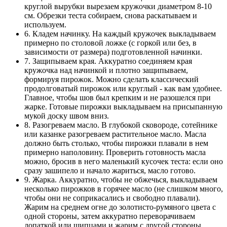
круглой вырубки вырезаем кружочки диаметром 8-10
см. Обрезки теста собираем, снова раскатываем и
используем.
6. Кладем начинку. На каждый кружочек выкладываем
примерно по столовой ложке (с горкой или без, в
зависимости от размера) подготовленной начинки.
7. Защипываем края. Аккуратно соединяем края
кружочка над начинкой и плотно защипываем,
формируя пирожок. Можно сделать классический
продолговатый пирожок или круглый - как вам удобнее.
Главное, чтобы шов был крепким и не разошелся при
жарке. Готовые пирожки выкладываем на присыпанную
мукой доску швом вниз.
8. Разогреваем масло. В глубокой сковороде, сотейнике
или казанке разогреваем растительное масло. Масла
должно быть столько, чтобы пирожки плавали в нем
примерно наполовину. Проверить готовность масла
можно, бросив в него маленький кусочек теста: если оно
сразу зашипело и начало жариться, масло готово.
9. Жарка. Аккуратно, чтобы не обжечься, выкладываем
несколько пирожков в горячее масло (не слишком много,
чтобы они не соприкасались и свободно плавали).
Жарим на среднем огне до золотисто-румяного цвета с
одной стороны, затем аккуратно переворачиваем
лопаткой или щипцами и жарим с другой стороны.