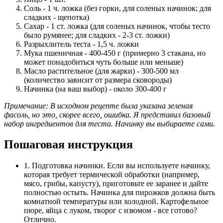
Соль - 1 ч. ложка (без горки, для соленых начинок; для
сладких - щепотка)
Сахар - 1 ст. ложка (для соленых начинок, чтобы тесто
было румянее; для сладких - 2-3 ст. ложки)
Разрыхлитель теста - 1,5 ч. ложки
Мука пшеничная - 400-450 г (примерно 3 стакана, но
может понадобиться чуть больше или меньше)
Масло растительное (для жарки) - 300-500 мл
(количество зависит от размера сковороды)
Начинка (на ваш выбор) - около 300-400 г
Примечание: В исходном рецепте была указана зеленая
фасоль, но это, скорее всего, ошибка. Я представил базовый
набор ингредиентов для теста. Начинку вы выбираете сами.
Пошаговая инструкция
1. Подготовка начинки. Если вы используете начинку,
которая требует термической обработки (например,
мясо, грибы, капусту), приготовьте ее заранее и дайте
полностью остыть. Начинка для пирожков должна быть
комнатной температуры или холодной. Картофельное
пюре, яйца с луком, творог с изюмом - все готово?
Отлично.