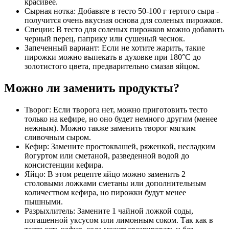
красивее.
Сырная нотка: Добавьте в тесто 50-100 г тертого сыра -
получится очень вкусная основа для соленых пирожков.
Специи: В тесто для соленых пирожков можно добавить
черный перец, паприку или сушеный чеснок.
Запеченный вариант: Если не хотите жарить, такие
пирожки можно выпекать в духовке при 180°C до
золотистого цвета, предварительно смазав яйцом.
Можно ли заменить продукты?
Творог: Если творога нет, можно приготовить тесто
только на кефире, но оно будет немного другим (менее
нежным). Можно также заменить творог мягким
сливочным сыром.
Кефир: Замените простоквашей, ряженкой, несладким
йогуртом или сметаной, разведенной водой до
консистенции кефира.
Яйцо: В этом рецепте яйцо можно заменить 2
столовыми ложками сметаны или дополнительным
количеством кефира, но пирожки будут менее
пышными.
Разрыхлитель: Замените 1 чайной ложкой соды,
погашенной уксусом или лимонным соком. Так как в