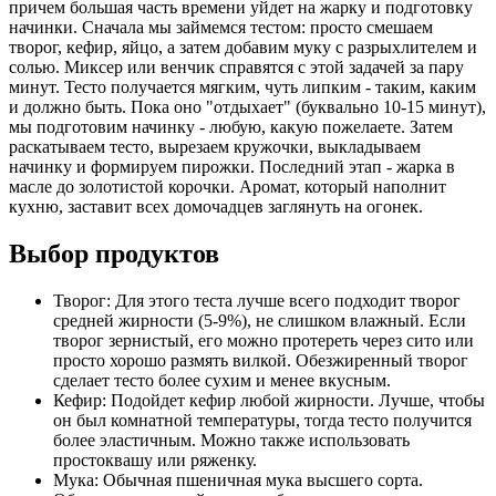
причем большая часть времени уйдет на жарку и подготовку
начинки. Сначала мы займемся тестом: просто смешаем
творог, кефир, яйцо, а затем добавим муку с разрыхлителем и
солью. Миксер или венчик справятся с этой задачей за пару
минут. Тесто получается мягким, чуть липким - таким, каким
и должно быть. Пока оно "отдыхает" (буквально 10-15 минут),
мы подготовим начинку - любую, какую пожелаете. Затем
раскатываем тесто, вырезаем кружочки, выкладываем
начинку и формируем пирожки. Последний этап - жарка в
масле до золотистой корочки. Аромат, который наполнит
кухню, заставит всех домочадцев заглянуть на огонек.
Выбор продуктов
Творог: Для этого теста лучше всего подходит творог
средней жирности (5-9%), не слишком влажный. Если
творог зернистый, его можно протереть через сито или
просто хорошо размять вилкой. Обезжиренный творог
сделает тесто более сухим и менее вкусным.
Кефир: Подойдет кефир любой жирности. Лучше, чтобы
он был комнатной температуры, тогда тесто получится
более эластичным. Можно также использовать
простоквашу или ряженку.
Мука: Обычная пшеничная мука высшего сорта.