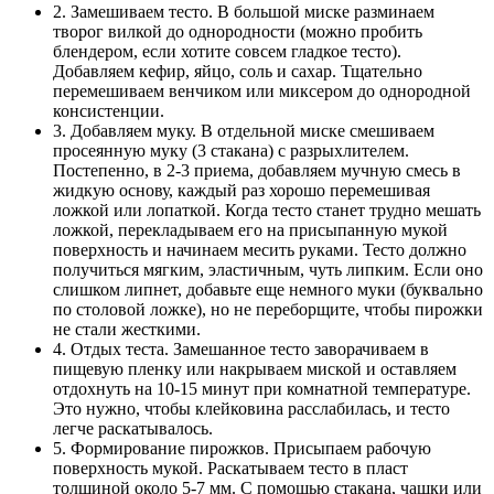
2. Замешиваем тесто. В большой миске разминаем
творог вилкой до однородности (можно пробить
блендером, если хотите совсем гладкое тесто).
Добавляем кефир, яйцо, соль и сахар. Тщательно
перемешиваем венчиком или миксером до однородной
консистенции.
3. Добавляем муку. В отдельной миске смешиваем
просеянную муку (3 стакана) с разрыхлителем.
Постепенно, в 2-3 приема, добавляем мучную смесь в
жидкую основу, каждый раз хорошо перемешивая
ложкой или лопаткой. Когда тесто станет трудно мешать
ложкой, перекладываем его на присыпанную мукой
поверхность и начинаем месить руками. Тесто должно
получиться мягким, эластичным, чуть липким. Если оно
слишком липнет, добавьте еще немного муки (буквально
по столовой ложке), но не переборщите, чтобы пирожки
не стали жесткими.
4. Отдых теста. Замешанное тесто заворачиваем в
пищевую пленку или накрываем миской и оставляем
отдохнуть на 10-15 минут при комнатной температуре.
Это нужно, чтобы клейковина расслабилась, и тесто
легче раскатывалось.
5. Формирование пирожков. Присыпаем рабочую
поверхность мукой. Раскатываем тесто в пласт
толщиной около 5-7 мм. С помощью стакана, чашки или