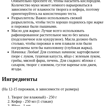
Обязательно просейте ее, чтобы насытить кислородом.
Количество муки может немного варьироваться в
зависимости от влажности творога и кефира, поэтому
ориентируйтесь на консистенцию теста.
Разрыхлитель: Важно использовать свежий
разрыхлитель, чтобы тесто хорошо поднялось при жарке
и пирожки были пышными.
Масло для жарки: Лучше всего использовать
рафинированное растительное масло без запаха
(подсолнечное или кукурузное). Масла должно быть
столько, чтобы пирожки в нем плавали или были
погружены хотя бы наполовину (глубокая жарка).
Начинка: Любая! Для соленых начинок: картофельное
пюре с луком, тушеная капуста, яйцо с зеленым луком,
грибы, мясной фарш, печень. Для сладких: яблоки с
сахаром, творог с изюмом, густое варенье или джем,
ягоды.
Ингредиенты
(На 12-15 пирожков, в зависимости от размера)
Творог (не влажный) - 250 г
Кефир - 250 мл (1 стакан)
Яйцо - 1 шт.