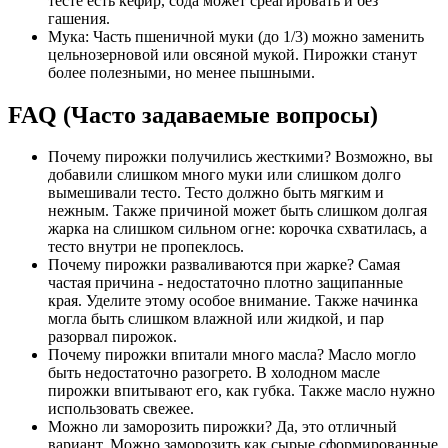
тесте есть кефир, сода может среагировать и без
гашения.
Мука: Часть пшеничной муки (до 1/3) можно заменить
цельнозерновой или овсяной мукой. Пирожки станут
более полезными, но менее пышными.
FAQ (Часто задаваемые вопросы)
Почему пирожки получились жесткими? Возможно, вы
добавили слишком много муки или слишком долго
вымешивали тесто. Тесто должно быть мягким и
нежным. Также причиной может быть слишком долгая
жарка на слишком сильном огне: корочка схватилась, а
тесто внутри не пропеклось.
Почему пирожки разваливаются при жарке? Самая
частая причина - недостаточно плотно защипанные
края. Уделите этому особое внимание. Также начинка
могла быть слишком влажной или жидкой, и пар
разорвал пирожок.
Почему пирожки впитали много масла? Масло могло
быть недостаточно разогрето. В холодном масле
пирожки впитывают его, как губка. Также масло нужно
использовать свежее.
Можно ли заморозить пирожки? Да, это отличный
вариант. Можно заморозить как сырые сформированные