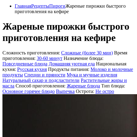
Главная
Рецепты
Пироги
Жареные пирожки быстрого
приготовления на кефире
Жареные пирожки быстрого
приготовления на кефире
Сложность приготовления:
Сложные (более 30 мин)
Время
приготовления:
30-60 минут
Назначение блюда:
Повседневные блюда
Домашняя уютная еда
Национальная
кухня:
Русская кухня
Продукты питания:
Молоко и молочные
продукты
Специи и пряности
Мука и мучные изделия
Натуральный сахар и подсластители
Растительные жиры и
масла
Способ приготовления:
Жареные блюда
Тип блюда:
Основное горячее блюдо
Выпечка
Острота:
Не остро