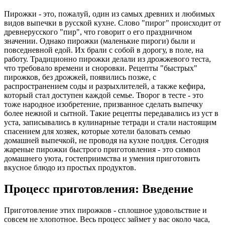
Пирожки - это, пожалуй, один из самых древних и любимых
видов выпечки в русской кухне. Слово "пирог" происходит от
древнерусского "пир", что говорит о его праздничном
значении. Однако пирожки (маленькие пироги) были и
повседневной едой. Их брали с собой в дорогу, в поле, на
работу. Традиционно пирожки делали из дрожжевого теста,
что требовало времени и сноровки. Рецепты "быстрых"
пирожков, без дрожжей, появились позже, с
распространением соды и разрыхлителей, а также кефира,
который стал доступен каждой семье. Творог в тесте - это
тоже народное изобретение, призванное сделать выпечку
более нежной и сытной. Такие рецепты передавались из уст в
уста, записывались в кулинарные тетради и стали настоящим
спасением для хозяек, которые хотели баловать семью
домашней выпечкой, не проводя на кухне полдня. Сегодня
жареные пирожки быстрого приготовления - это символ
домашнего уюта, гостеприимства и умения приготовить
вкусное блюдо из простых продуктов.
Процесс приготовления: Введение
Приготовление этих пирожков - сплошное удовольствие и
совсем не хлопотное. Весь процесс займет у вас около часа,