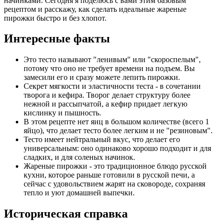
начинками. Сегодня я поделюсь с вами этим базовым
рецептом и расскажу, как сделать идеальные жареные
пирожки быстро и без хлопот.
Интересные факты
Это тесто называют "ленивым" или "скороспелым",
потому что оно не требует времени на подъем. Вы
замесили его и сразу можете лепить пирожки.
Секрет мягкости и эластичности теста - в сочетании
творога и кефира. Творог делает структуру более
нежной и рассыпчатой, а кефир придает легкую
кислинку и пышность.
В этом рецепте нет яиц в большом количестве (всего 1
яйцо), что делает тесто более легким и не "резиновым".
Тесто имеет нейтральный вкус, что делает его
универсальным: оно одинаково хорошо подходит и для
сладких, и для соленых начинок.
Жареные пирожки - это традиционное блюдо русской
кухни, которое раньше готовили в русской печи, а
сейчас с удовольствием жарят на сковороде, сохраняя
тепло и уют домашней выпечки.
Историческая справка