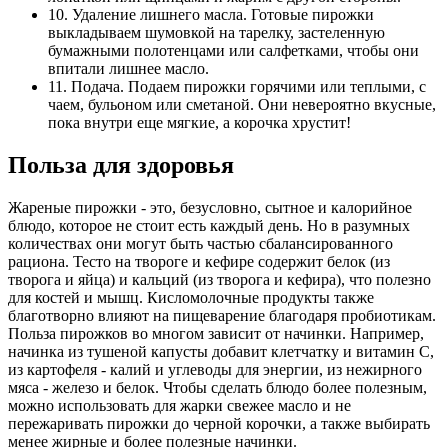
10. Удаление лишнего масла. Готовые пирожки
выкладываем шумовкой на тарелку, застеленную
бумажными полотенцами или салфетками, чтобы они
впитали лишнее масло.
11. Подача. Подаем пирожки горячими или теплыми, с
чаем, бульоном или сметаной. Они невероятно вкусные,
пока внутри еще мягкие, а корочка хрустит!
Польза для здоровья
Жареные пирожки - это, безусловно, сытное и калорийное
блюдо, которое не стоит есть каждый день. Но в разумных
количествах они могут быть частью сбалансированного
рациона. Тесто на твороге и кефире содержит белок (из
творога и яйца) и кальций (из творога и кефира), что полезно
для костей и мышц. Кисломолочные продукты также
благотворно влияют на пищеварение благодаря пробиотикам.
Польза пирожков во многом зависит от начинки. Например,
начинка из тушеной капусты добавит клетчатку и витамин С,
из картофеля - калий и углеводы для энергии, из нежирного
мяса - железо и белок. Чтобы сделать блюдо более полезным,
можно использовать для жарки свежее масло и не
пережаривать пирожки до черной корочки, а также выбирать
менее жирные и более полезные начинки.