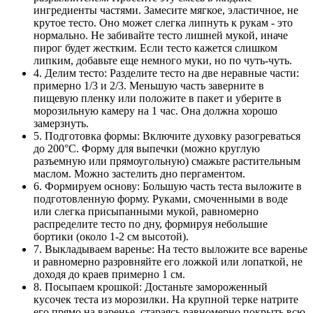
ингредиенты частями. Замесите мягкое, эластичное, не
крутое тесто. Оно может слегка липнуть к рукам - это
нормально. Не забивайте тесто лишней мукой, иначе
пирог будет жестким. Если тесто кажется слишком
липким, добавьте еще немного муки, но по чуть-чуть.
4. Делим тесто: Разделите тесто на две неравные части:
примерно 1/3 и 2/3. Меньшую часть заверните в
пищевую пленку или положите в пакет и уберите в
морозильную камеру на 1 час. Она должна хорошо
замерзнуть.
5. Подготовка формы: Включите духовку разогреваться
до 200°C. Форму для выпечки (можно круглую
разъемную или прямоугольную) смажьте растительным
маслом. Можно застелить дно пергаментом.
6. Формируем основу: Большую часть теста выложите в
подготовленную форму. Руками, смоченными в воде
или слегка присыпанными мукой, равномерно
распределите тесто по дну, формируя небольшие
бортики (около 1-2 см высотой).
7. Выкладываем варенье: На тесто выложите все варенье
и равномерно разровняйте его ложкой или лопаткой, не
доходя до краев примерно 1 см.
8. Посыпаем крошкой: Достаньте замороженный
кусочек теста из морозилки. На крупной терке натрите
его прямо на варенье, стараясь равномерно покрыть всю