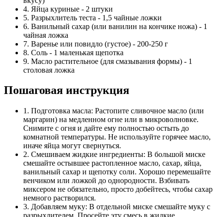
вкусу)
4. Яйца куриные - 2 штуки
5. Разрыхлитель теста - 1,5 чайные ложки
6. Ванильный сахар (или ванилин на кончике ножа) - 1
чайная ложка
7. Варенье или повидло (густое) - 200-250 г
8. Соль - 1 маленькая щепотка
9. Масло растительное (для смазывания формы) - 1
столовая ложка
Пошаговая инструкция
1. Подготовка масла: Растопите сливочное масло (или
маргарин) на медленном огне или в микроволновке.
Снимите с огня и дайте ему полностью остыть до
комнатной температуры. Не используйте горячее масло,
иначе яйца могут свернуться.
2. Смешиваем жидкие ингредиенты: В большой миске
смешайте остывшее растопленное масло, сахар, яйца,
ванильный сахар и щепотку соли. Хорошо перемешайте
венчиком или ложкой до однородности. Взбивать
миксером не обязательно, просто добейтесь, чтобы сахар
немного растворился.
3. Добавляем муку: В отдельной миске смешайте муку с
разрыхлителем. Просейте эту смесь в жидкие