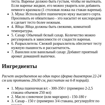
теста. Варенье должно быть густым, чтобы не вытекать.
Если варенье жидкое, его можно уварить или добавить
немного крахмала (1 столовая ложка на стакан варенья).
3. Мука: Используйте пшеничную муку высшего сорта.
Просеивать ее обязательно - это насытит ее кислородом
и сделает тесто более нежным.
4. Яйца: Яйца должны быть свежими, комнатной
температуры.
5. Сахар: Обычный белый сахар. Количество можно
регулировать в зависимости от сладости варенья.
6. Разрыхлитель: Свежий разрыхлитель обеспечит тесту
нужную пышность и рассыпчатость.
7. Ванилин или ванильный сахар: Добавит приятный
аромат домашней выпечки.
Ингредиенты
Расчет ингредиентов на один пирог (форма диаметром 22-24
см или противень 20х30 см, рассчитан на 6-8 порций).
1. Мука пшеничная в/с - 300-350 г (примерно 2-2,5
стакана объемом 250 мл)
2. Масло сливочное (или маргарин) - 150-180 г
3. Сахар - 150 г (примерно 3/4 стакана, регулируйте по