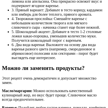
лимона или апельсина. Она прекрасно освежит вкус и
подчеркнет ягодное варенье.
3. Пряный вариант: Добавьте в тесто корицу, кардамон
или имбирь для более теплого, пряного аромата.
4. Творожная прослойка: Смешайте варенье с
небольшим количеством творога или мягкого
сливочного сыра - начинка станет еще более нежной.
5. Шоколадный акцент: Добавьте в тесто 1-2 столовые
ложки какао-порошка, уменьшив количество муки.
Получится шоколадный пирог с вареньем.
6. Два вида варенья: Выложите на основу два вида
варенья разного цвета (например, смородиновое и
абрикосовое) полосами или секторами - пирог будет
выглядеть еще интереснее.
Можно ли заменить продукты?
Этот рецепт очень демократичен и допускает множество
замен.
Масло/маргарин:
Можно использовать качественный
кулинарный жир, но вкус будет проще. Сливочное масло
всегда предпочтительнее.
Варенье:
Подойдет любое густое варенье, повидло, конфитюр