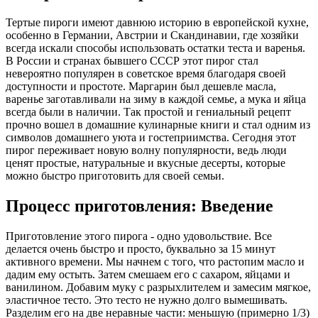
Тертые пироги имеют давнюю историю в европейской кухне,
особенно в Германии, Австрии и Скандинавии, где хозяйки
всегда искали способы использовать остатки теста и варенья.
В России и странах бывшего СССР этот пирог стал
невероятно популярен в советское время благодаря своей
доступности и простоте. Маргарин был дешевле масла,
варенье заготавливали на зиму в каждой семье, а мука и яйца
всегда были в наличии. Так простой и гениальный рецепт
прочно вошел в домашние кулинарные книги и стал одним из
символов домашнего уюта и гостеприимства. Сегодня этот
пирог переживает новую волну популярности, ведь люди
ценят простые, натуральные и вкусные десерты, которые
можно быстро приготовить для своей семьи.
Процесс приготовления: Введение
Приготовление этого пирога - одно удовольствие. Все
делается очень быстро и просто, буквально за 15 минут
активного времени. Мы начнем с того, что растопим масло и
дадим ему остыть. Затем смешаем его с сахаром, яйцами и
ванилином. Добавим муку с разрыхлителем и замесим мягкое,
эластичное тесто. Это тесто не нужно долго вымешивать.
Разделим его на две неравные части: меньшую (примерно 1/3)