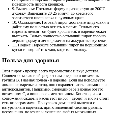
поверхность пирога крошкой.
9. Выпекаем: Поставьте форму в разогретую до 200°C
духовку. Выпекайте 20-25 минут, до красивого
золотистого цвета верха и румяных краев.
10. Охлаждение: Готовый пирог достаньте из духовки и
дайте ему полностью остыть в форме. Теплым его
нарезать нельзя - он будет крошиться, и варенье может
вытекать. Только полностью остывший пирог хорошо
держит форму и легко режется на аккуратные кусочки.
11. Подача: Нарежьте остывший пирог на порционные
куски и подавайте к чаю, кофе или молоку.
Польза для здоровья
Этот пирог - прежде всего удовольствие и вкус детства.
Сливочное масло и яйца дают нам энергию и витамины
группы B. Главная польза - в варенье. Если вы используете
домашнее варенье из ягод, оно сохраняет часть витаминов и
антиоксидантов. Например, смородиновое варенье богато
витамином С, а вишневое - мелатонином. Конечно, из-за
содержания сахара и масла этот пирог - десерт, и его не стоит
есть килограммами. Но кусочек домашней выпечки с
натуральным вареньем, приготовленный своими руками,
несомненно, полезнее и душевнее любых магазинных