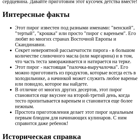
сердцевина. Давайте приготовим этот кусочек детства вместе!
Интересные факты
Этот пирог известен под разными именами: "венский",
"тертый", "крошка" или просто "пирог с вареньем". Его
любят во многих странах Восточной Европы и
Скандинавии.
Секрет невероятной рассыпчатости пирога - в большом
количестве сливочного масла (или маргарина) и в том,
что часть теста замораживается и натирается на терке.
Этот пирог - настоящая "палочка-выручалочка". Его
можно приготовить из продуктов, которые всегда есть в
холодильнике, а начинкой может служить любое варенье
или повидло, которое вы найдете.
В отличие от многих других десертов, этот пирог
становится еще вкуснее на второй-третий день, когда
тесто пропитывается вареньем и становится еще более
нежным.
Простота приготовления делает этот пирог идеальным
первым блюдом для начинающих кулинаров. С ним
справится даже ребенок!
Историческая справка