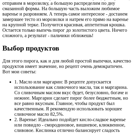
отправим в морозилку, а большую распределим по дну
смазанной формы. На большую часть выложим любимое
варенье и разровняем. А теперь самое интересное - достанем
замерзшее тесто из морозилки и натрем его прямо на варенье
на крупной терке. Получится красивая, аппетитная крошка.
Остается только выпечь пирог до золотистого цвета. Ничего
сложного, а результат - пальчики оближешь!
Выбор продуктов
Для этого пирога, как и для любой простой выпечки, качество
продуктов имеет значение, но рецепт очень демократичен.
Вот мои советы:
1. Масло или маргарин: В рецепте допускается
использование как сливочного масла, так и маргарина.
Со сливочным маслом вкус будет, безусловно, богаче и
нежнее. Маргарин сделает пирог более бюджетным, но
все равно вкусным. Главное, чтобы продукт был
качественным. Я рекомендую использовать хорошее
сливочное масло 82,5%.
2. Варенье: Идеально подойдет кисло-сладкое варенье
или повидло - смородиновое, вишневое, клюквенное,
сливовое. Кислинка отлично балансирует сладость