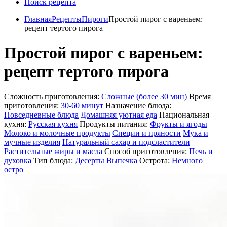
Поиск рецепта
Главная
Рецепты
Пироги
Простой пирог с вареньем:
рецепт тертого пирога
Простой пирог с вареньем:
рецепт тертого пирога
Сложность приготовления:
Сложные (более 30 мин)
Время
приготовления:
30-60 минут
Назначение блюда:
Повседневные блюда
Домашняя уютная еда
Национальная
кухня:
Русская кухня
Продукты питания:
Фрукты и ягоды
Молоко и молочные продукты
Специи и пряности
Мука и
мучные изделия
Натуральный сахар и подсластители
Растительные жиры и масла
Способ приготовления:
Печь и
духовка
Тип блюда:
Десерты
Выпечка
Острота:
Немного
остро