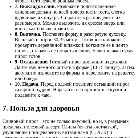
чтобы тесто лежало ровным слоем.
7. Выкладка слив.
Разложите подготовленные
сливовые дольки по всей поверхности теста, слегка
вдавливая их внутрь. Старайтесь распределить их
равномерно. Можно выложить их срезом вверх или
вниз - как больше нравится.
8. Выпечка.
Поставьте форму в разогретую духовку.
Выпекайте пирог 30-35 минут. Готовность можно
проверить деревянной шпажкой: воткните ее в центр
пирога, стараясь не попасть в сливу. Если шпажка сухая,
пирог готов.
9. Охлаждение.
Готовый пирог достаньте из духовки.
Дайте ему немного остыть в форме (10-15 минут). Затем
аккуратно извлеките из формы и переложите на решетку
или блюдо.
10. Подача.
Перед подачей посыпьте остывший пирог
сахарной пудрой. Нарезайте на порционные куски и
подавайте к чаю.
7. Польза для здоровья
Сливовый пирог - это не только вкусный, но и, в разумных
пределах, полезный десерт. Сливы богаты клетчаткой,
улучшающей пищеварение, витаминами (С, А, К) и
антиоксидантами, которые защищают организм от старения.