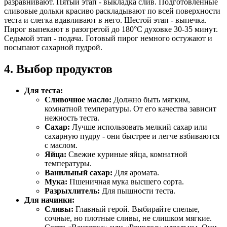
разравнивают. Пятый этап - выкладка слив. Подготовленные
сливовые дольки красиво раскладывают по всей поверхности
теста и слегка вдавливают в него. Шестой этап - выпечка.
Пирог выпекают в разогретой до 180°С духовке 30-35 минут.
Седьмой этап - подача. Готовый пирог немного остужают и
посыпают сахарной пудрой.
4. Выбор продуктов
Для теста:
Сливочное масло:
Должно быть мягким,
комнатной температуры. От его качества зависит
нежность теста.
Сахар:
Лучше использовать мелкий сахар или
сахарную пудру - они быстрее и легче взбиваются
с маслом.
Яйца:
Свежие куриные яйца, комнатной
температуры.
Ванильный сахар:
Для аромата.
Мука:
Пшеничная мука высшего сорта.
Разрыхлитель:
Для пышности теста.
Для начинки:
Сливы:
Главный герой. Выбирайте спелые,
сочные, но плотные сливы, не слишком мягкие.