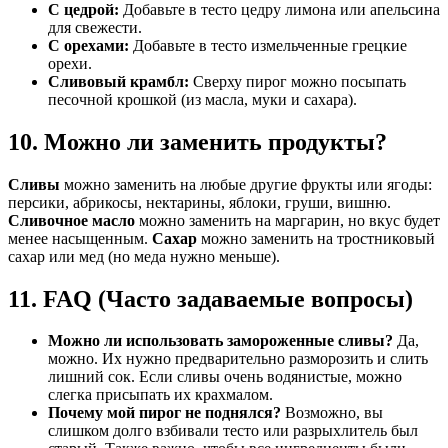
С цедрой:
Добавьте в тесто цедру лимона или апельсина
для свежести.
С орехами:
Добавьте в тесто измельченные грецкие
орехи.
Сливовый крамбл:
Сверху пирог можно посыпать
песочной крошкой (из масла, муки и сахара).
10. Можно ли заменить продукты?
Сливы
можно заменить на любые другие фрукты или ягоды:
персики, абрикосы, нектарины, яблоки, груши, вишню.
Сливочное масло
можно заменить на маргарин, но вкус будет
менее насыщенным.
Сахар
можно заменить на тростниковый
сахар или мед (но меда нужно меньше).
11. FAQ (Часто задаваемые вопросы)
Можно ли использовать замороженные сливы?
Да,
можно. Их нужно предварительно разморозить и слить
лишний сок. Если сливы очень водянистые, можно
слегка присыпать их крахмалом.
Почему мой пирог не поднялся?
Возможно, вы
слишком долго взбивали тесто или разрыхлитель был