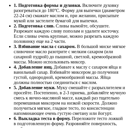
1. Подготовка формы и духовки.
Включите духовку
разогреваться до 180°С. Форму для выпечки (диаметром
22-24 см) смажьте маслом и, при желании, присыпьте
мукой или застелите бумагой для выпечки.
2. Подготовка слив.
Сливы вымойте, обсушите.
Разрежьте каждую сливу пополам и удалите косточку.
Если сливы очень крупные, можно разрезать каждую
половинку еще на 2 части.
3. Взбивание масла с сахаром.
В большой миске мягкое
сливочное масло разотрите с мелким сахаром (или
сахарной пудрой) до пышной, светлой, кремообразной
массы. Можно использовать миксер.
4. Добавление яиц.
Добавьте к маслу с сахаром яйца и
ванильный сахар. Взбивайте миксером до получения
густой, однородной, кремообразной массы. Яйца
должны полностью соединиться с маслом.
5. Добавление муки.
Муку смешайте с разрыхлителем и
просейте. Постепенно, в 2-3 приема, добавляйте мучную
смесь к яично-масляной массе, каждый раз тщательно
перемешивая миксером на низкой скорости. Должно
получиться мягкое, гладкое тесто, по консистенции
напоминающее очень густую сметану или йогурт.
6. Выкладка теста в форму.
Переложите тесто ложкой
в подготовленную форму. Разровняйте поверхность,