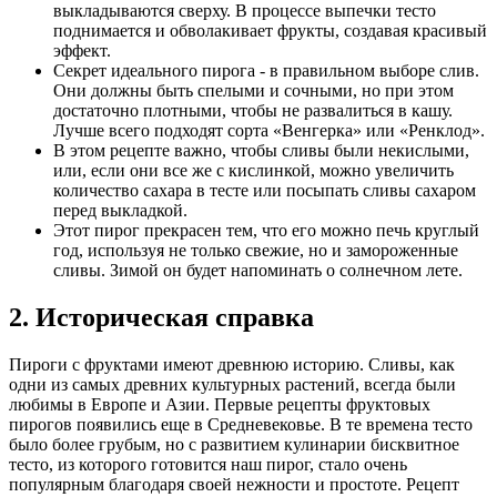
выкладываются сверху. В процессе выпечки тесто
поднимается и обволакивает фрукты, создавая красивый
эффект.
Секрет идеального пирога - в правильном выборе слив.
Они должны быть спелыми и сочными, но при этом
достаточно плотными, чтобы не развалиться в кашу.
Лучше всего подходят сорта «Венгерка» или «Ренклод».
В этом рецепте важно, чтобы сливы были некислыми,
или, если они все же с кислинкой, можно увеличить
количество сахара в тесте или посыпать сливы сахаром
перед выкладкой.
Этот пирог прекрасен тем, что его можно печь круглый
год, используя не только свежие, но и замороженные
сливы. Зимой он будет напоминать о солнечном лете.
2. Историческая справка
Пироги с фруктами имеют древнюю историю. Сливы, как
одни из самых древних культурных растений, всегда были
любимы в Европе и Азии. Первые рецепты фруктовых
пирогов появились еще в Средневековье. В те времена тесто
было более грубым, но с развитием кулинарии бисквитное
тесто, из которого готовится наш пирог, стало очень
популярным благодаря своей нежности и простоте. Рецепт