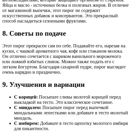
Яйца и масло - источники белка и полезных жиров. В отличие
от магазинной выпечки, этот пирог не содержит
искусственных добавок и консервантов. Это прекрасный
способ насладиться сезонными фруктами.
8. Советы по подаче
Этот пирог прекрасен сам по себе. Подавайте его, нарезав на
куски, с чашкой ароматного чая, кофе или стаканом молока.
Он отлично сочетается с шариком ванильного мороженого
или ложкой взбитых сливок. Можно также подать его с
легким йогуртом. Благодаря сахарной пудре, пирог выглядит
очень нарядно и празднично.
9. Улучшения и вариации
С корицей:
Посыпьте сливы молотой корицей перед
выкладкой на тесто. Это классическое сочетание.
С миндалем:
Посыпьте пирог перед выпечкой
миндальными лепестками или добавьте в тесто молотый
миндаль.
С имбирем:
Добавьте в тесто щепотку молотого имбиря
для пикантности.