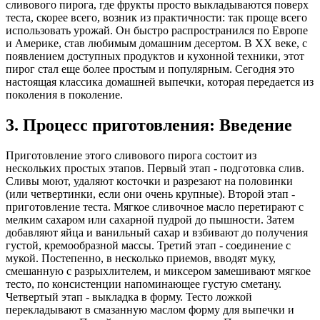
сливового пирога, где фрукты просто выкладываются поверх
теста, скорее всего, возник из практичности: так проще всего
использовать урожай. Он быстро распространился по Европе
и Америке, став любимым домашним десертом. В XX веке, с
появлением доступных продуктов и кухонной техники, этот
пирог стал еще более простым и популярным. Сегодня это
настоящая классика домашней выпечки, которая передается из
поколения в поколение.
3. Процесс приготовления: Введение
Приготовление этого сливового пирога состоит из
нескольких простых этапов. Первый этап - подготовка слив.
Сливы моют, удаляют косточки и разрезают на половинки
(или четвертинки, если они очень крупные). Второй этап -
приготовление теста. Мягкое сливочное масло перетирают с
мелким сахаром или сахарной пудрой до пышности. Затем
добавляют яйца и ванильный сахар и взбивают до получения
густой, кремообразной массы. Третий этап - соединение с
мукой. Постепенно, в несколько приемов, вводят муку,
смешанную с разрыхлителем, и миксером замешивают мягкое
тесто, по консистенции напоминающее густую сметану.
Четвертый этап - выкладка в форму. Тесто ложкой
перекладывают в смазанную маслом форму для выпечки и