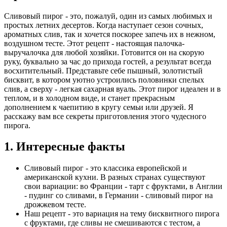
Сливовый пирог - это, пожалуй, один из самых любимых и
простых летних десертов. Когда наступает сезон сочных,
ароматных слив, так и хочется поскорее запечь их в нежном,
воздушном тесте. Этот рецепт - настоящая палочка-
выручалочка для любой хозяйки. Готовится он на скорую
руку, буквально за час до прихода гостей, а результат всегда
восхитительный. Представьте себе пышный, золотистый
бисквит, в котором уютно устроились половинки спелых
слив, а сверху - легкая сахарная вуаль. Этот пирог идеален и в
теплом, и в холодном виде, и станет прекрасным
дополнением к чаепитию в кругу семьи или друзей. Я
расскажу вам все секреты приготовления этого чудесного
пирога.
1. Интересные факты
Сливовый пирог - это классика европейской и
американской кухни. В разных странах существуют
свои вариации: во Франции - тарт с фруктами, в Англии
- пудинг со сливами, в Германии - сливовый пирог на
дрожжевом тесте.
Наш рецепт - это вариация на тему бисквитного пирога
с фруктами, где сливы не смешиваются с тестом, а