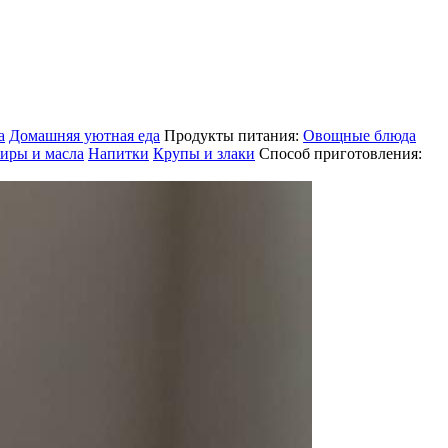
а
Домашняя уютная еда
Продукты питания:
Овощные блюда
иры и масла
Напитки
Крупы и злаки
Способ приготовления: