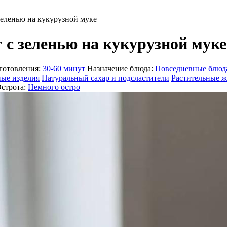
зеленью на кукурузной муке
 с зеленью на кукурузной муке
готовления:
30-60 минут
Назначение блюда:
Повседневные блюд
ые изделия
Натуральный сахар и подсластители
Растительные ж
строта:
Немного остро