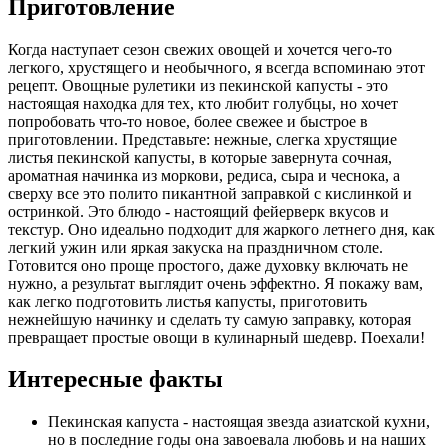
Приготовление
Когда наступает сезон свежих овощей и хочется чего-то
легкого, хрустящего и необычного, я всегда вспоминаю этот
рецепт. Овощные рулетики из пекинской капусты - это
настоящая находка для тех, кто любит голубцы, но хочет
попробовать что-то новое, более свежее и быстрое в
приготовлении. Представьте: нежные, слегка хрустящие
листья пекинской капусты, в которые завернута сочная,
ароматная начинка из моркови, редиса, сыра и чеснока, а
сверху все это полито пикантной заправкой с кислинкой и
остринкой. Это блюдо - настоящий фейерверк вкусов и
текстур. Оно идеально подходит для жаркого летнего дня, как
легкий ужин или яркая закуска на праздничном столе.
Готовится оно проще простого, даже духовку включать не
нужно, а результат выглядит очень эффектно. Я покажу вам,
как легко подготовить листья капусты, приготовить
нежнейшую начинку и сделать ту самую заправку, которая
превращает простые овощи в кулинарный шедевр. Поехали!
Интересные факты
Пекинская капуста - настоящая звезда азиатской кухни,
но в последние годы она завоевала любовь и на наших