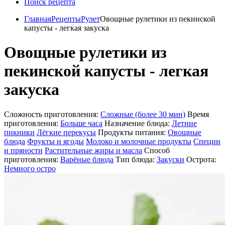
Поиск рецепта
Главная
Рецепты
Рулет
Овощные рулетики из пекинской
капусты - легкая закуска
Овощные рулетики из
пекинской капусты - легкая
закуска
Сложность приготовления:
Сложные (более 30 мин)
Время
приготовления:
Больше часа
Назначение блюда:
Летние
пикники
Лёгкие перекусы
Продукты питания:
Овощные
блюда
Фрукты и ягоды
Молоко и молочные продукты
Специи
и пряности
Растительные жиры и масла
Способ
приготовления:
Варёные блюда
Тип блюда:
Закуски
Острота:
Немного остро