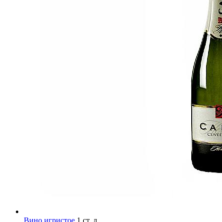
Вино игристое
1 ст. л