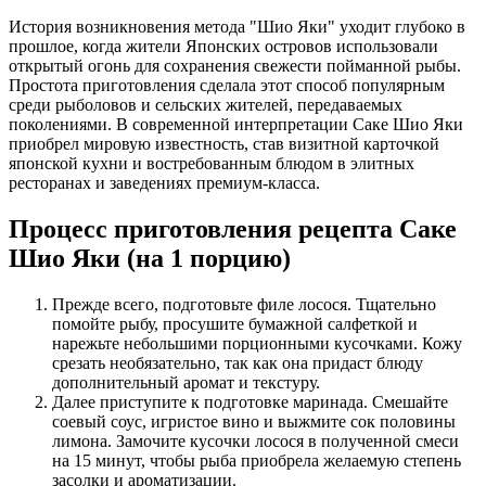
История возникновения метода "Шио Яки" уходит глубоко в
прошлое, когда жители Японских островов использовали
открытый огонь для сохранения свежести пойманной рыбы.
Простота приготовления сделала этот способ популярным
среди рыболовов и сельских жителей, передаваемых
поколениями. В современной интерпретации Саке Шио Яки
приобрел мировую известность, став визитной карточкой
японской кухни и востребованным блюдом в элитных
ресторанах и заведениях премиум-класса.
Процесс приготовления рецепта Саке
Шио Яки (на 1 порцию)
Прежде всего, подготовьте филе лосося. Тщательно
помойте рыбу, просушите бумажной салфеткой и
нарежьте небольшими порционными кусочками. Кожу
срезать необязательно, так как она придаст блюду
дополнительный аромат и текстуру.
Далее приступите к подготовке маринада. Смешайте
соевый соус, игристое вино и выжмите сок половины
лимона. Замочите кусочки лосося в полученной смеси
на 15 минут, чтобы рыба приобрела желаемую степень
засолки и ароматизации.