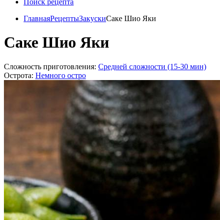
Поиск рецепта
Главная
Рецепты
Закуски
Cаке Шио Яки
Cаке Шио Яки
Сложность приготовления:
Средней сложности (15-30 мин)
Острота:
Немного остро