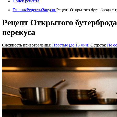
Поиск рецепта
Главная
Рецепты
Закуски
Рецепт Открытого бутерброда с ту
Рецепт Открытого бутерброда 
перекуса
Сложность приготовления:
Простые (до 15 мин)
Острота:
Не о