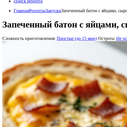
Поиск рецепта
Главная
Рецепты
Закуски
Запеченный батон с яйцами, сыро
Запеченный батон с яйцами, с
Сложность приготовления:
Простые (до 15 мин)
Острота:
Не о