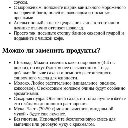
соусом.
С мороженым: положите шарик ванильного мороженого
на горячий блин, полейте шоколадом и посыпьте
орешками.
Апельсиновый акцент: цедра апельсина в тесте или в
начинке отлично оттеняет шоколад.
Просто так: посыпьте стопку блинов сахарной пудрой и
подавайте с чашкой кофе.
Можно ли заменить продукты?
Шоколад. Можно заменить какао-порошком (3-4 ст.
ложки), но вкус будет менее насыщенным. Тогда
добавьте больше сахара и немного растопленного
сливочного масла для жирности.
Молоко. Любое растительное (миндальное, овсяное,
кокосовое). С кокосовым молоком блины будут особенно
ароматными.
Сахарная пудра. Обычный сахар, но тогда лучше взбейте
его с яйцами до полного растворения.
Мука. Часть (30-50 г) можно заменить миндальной
мукой - будет еще вкуснее.
Без глютена. Используйте безглютеновую смесь для
выпечки или рисовую муку с крахмалом.