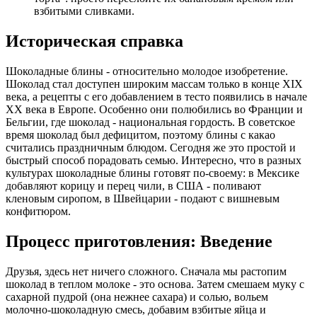
взбитыми сливками.
Историческая справка
Шоколадные блины - относительно молодое изобретение.
Шоколад стал доступен широким массам только в конце XIX
века, а рецепты с его добавлением в тесто появились в начале
XX века в Европе. Особенно они полюбились во Франции и
Бельгии, где шоколад - национальная гордость. В советское
время шоколад был дефицитом, поэтому блины с какао
считались праздничным блюдом. Сегодня же это простой и
быстрый способ порадовать семью. Интересно, что в разных
культурах шоколадные блины готовят по-своему: в Мексике
добавляют корицу и перец чили, в США - поливают
кленовым сиропом, в Швейцарии - подают с вишневым
конфитюром.
Процесс приготовления: Введение
Друзья, здесь нет ничего сложного. Сначала мы растопим
шоколад в теплом молоке - это основа. Затем смешаем муку с
сахарной пудрой (она нежнее сахара) и солью, вольем
молочно-шоколадную смесь, добавим взбитые яйца и