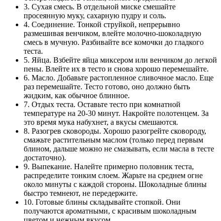
3. Сухая смесь. В отдельной миске смешайте
просеянную муку, сахарную пудру и соль.
4. Соединение. Тонкой струйкой, непрерывно
размешивая венчиком, влейте молочно-шоколадную
смесь в мучную. Разбивайте все комочки до гладкого
теста.
5. Яйца. Взбейте яйца миксером или венчиком до легкой
пены. Влейте их в тесто и снова хорошо перемешайте.
6. Масло. Добавьте растопленное сливочное масло. Еще
раз перемешайте. Тесто готово, оно должно быть
жидким, как обычное блинное.
7. Отдых теста. Оставьте тесто при комнатной
температуре на 20-30 минут. Накройте полотенцем. За
это время мука набухнет, а вкусы смешаются.
8. Разогрев сковороды. Хорошо разогрейте сковороду,
смажьте растительным маслом (только перед первым
блином, дальше можно не смазывать, если масла в тесте
достаточно).
9. Выпекание. Налейте примерно половник теста,
распределите тонким слоем. Жарьте на среднем огне
около минуты с каждой стороны. Шоколадные блины
быстро темнеют, не передержите.
10. Готовые блины складывайте стопкой. Они
получаются ароматными, с красивым шоколадным
цветом и нежным вкусом.