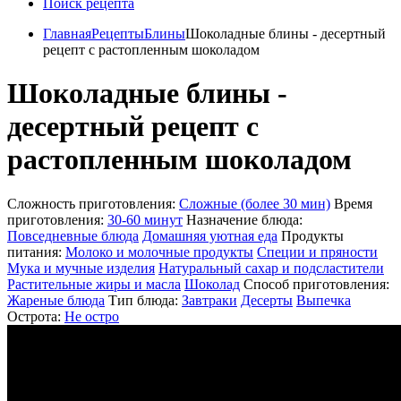
Поиск рецепта
Главная
Рецепты
Блины
Шоколадные блины - десертный
рецепт с растопленным шоколадом
Шоколадные блины -
десертный рецепт с
растопленным шоколадом
Сложность приготовления:
Сложные (более 30 мин)
Время
приготовления:
30-60 минут
Назначение блюда:
Повседневные блюда
Домашняя уютная еда
Продукты
питания:
Молоко и молочные продукты
Специи и пряности
Мука и мучные изделия
Натуральный сахар и подсластители
Растительные жиры и масла
Шоколад
Способ приготовления:
Жареные блюда
Тип блюда:
Завтраки
Десерты
Выпечка
Острота:
Не остро