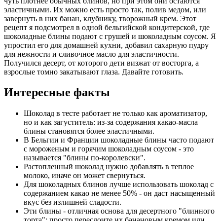
чуть плотнее обычных блинов, но при этом они остаются
эластичными. Их можно есть просто так, полив медом, или
завернуть в них банан, клубнику, творожный крем. Этот
рецепт я подсмотрел в одной бельгийской кондитерской, где
шоколадные блины подают с грушей и шоколадным соусом. Я
упростил его для домашней кухни, добавил сахарную пудру
для нежности и сливочное масло для эластичности.
Получился десерт, от которого дети визжат от восторга, а
взрослые томно закатывают глаза. Давайте готовить.
Интересные факты
Шоколад в тесте работает не только как ароматизатор,
но и как загуститель: из-за содержания какао-масла
блины становятся более эластичными.
В Бельгии и Франции шоколадные блины часто подают
с мороженым и горячим шоколадным соусом - это
называется "блины по-королевски".
Растопленный шоколад нужно добавлять в теплое
молоко, иначе он может свернуться.
Для шоколадных блинов лучше использовать шоколад с
содержанием какао не менее 50% - он даст насыщенный
вкус без излишней сладости.
Эти блины - отличная основа для десертного "блинного
торта": просто переслоите их банановым кремом или