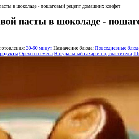
пасты в шоколаде - пошаговый рецепт домашних конфет
вой пасты в шоколаде - поша
готовления:
30-60 минут
Назначение блюда:
Повседневные блюд
продукты
Орехи и семена
Натуральный сахар и подсластители
Шо