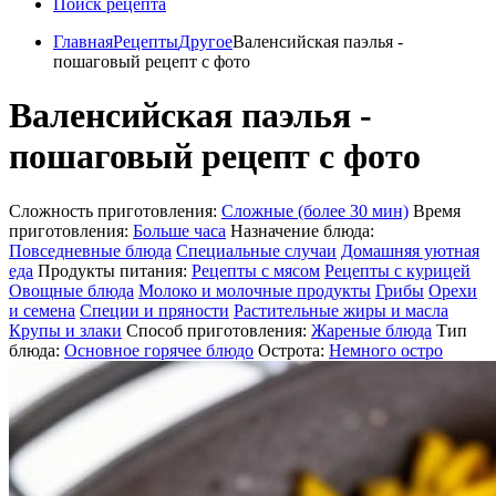
Поиск рецепта
Главная
Рецепты
Другое
Валенсийская паэлья -
пошаговый рецепт с фото
Валенсийская паэлья -
пошаговый рецепт с фото
Сложность приготовления:
Сложные (более 30 мин)
Время
приготовления:
Больше часа
Назначение блюда:
Повседневные блюда
Специальные случаи
Домашняя уютная
еда
Продукты питания:
Рецепты с мясом
Рецепты с курицей
Овощные блюда
Молоко и молочные продукты
Грибы
Орехи
и семена
Специи и пряности
Растительные жиры и масла
Крупы и злаки
Способ приготовления:
Жареные блюда
Тип
блюда:
Основное горячее блюдо
Острота:
Немного остро