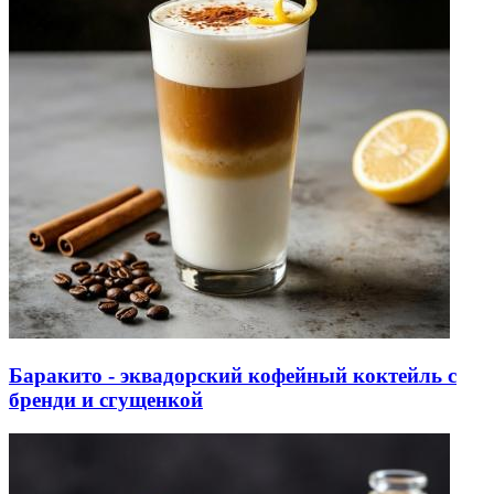
Баракито - эквадорский кофейный коктейль с
бренди и сгущенкой