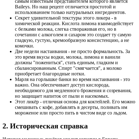
самым известным представителем которого является
Baileys. Но наш рецепт отличается простотой и
использованием только натуральных ингредиентов.
Секрет удивительной текстуры этого ликера - в
химической реакции. Кислота лимона взаимодействует
с белками молока, слегка створаживая его, но в
сочетании с алкоголем и сахаром это создает ту самую
гладкую, густую, кремообразную консистенцию, а не
комочки.
Две недели настаивания - не просто формальность. За
это время вкусы водки, молока, лимона и ванили
должны "пожениться", стать единым, гладким и
сбалансированным. Спирт "смягчается", а молоко
приобретает благородные нотки.
Марля на горлышке банки во время настаивания - это
важно. Она обеспечивает доступ кислорода,
необходимого для медленного брожения и созревания,
но защищает напиток от пыли и насекомых.
Этот ликёр - отличная основа для коктейлей. Его можно
смешивать с кофе, добавлять в десерты, поливать им
мороженое или просто пить в чистом виде со льдом.
2. Историческая справка