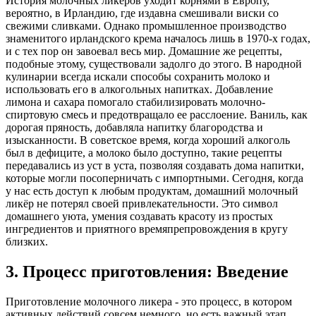
История молочных ликёров уходит корнями в Европу,
вероятно, в Ирландию, где издавна смешивали виски со
свежими сливками. Однако промышленное производство
знаменитого ирландского крема началось лишь в 1970-х годах,
и с тех пор он завоевал весь мир. Домашние же рецепты,
подобные этому, существовали задолго до этого. В народной
кулинарии всегда искали способы сохранить молоко и
использовать его в алкогольных напитках. Добавление
лимона и сахара помогало стабилизировать молочно-
спиртовую смесь и предотвращало ее расслоение. Ваниль, как
дорогая пряность, добавляла напитку благородства и
изысканности. В советское время, когда хороший алкоголь
был в дефиците, а молоко было доступно, такие рецепты
передавались из уст в уста, позволяя создавать дома напитки,
которые могли посоперничать с импортными. Сегодня, когда
у нас есть доступ к любым продуктам, домашний молочный
ликёр не потерял своей привлекательности. Это символ
домашнего уюта, умения создавать красоту из простых
ингредиентов и приятного времяпрепровождения в кругу
близких.
3. Процесс приготовления: Введение
Приготовление молочного ликера - это процесс, в котором
активных действий совсем немного, но есть важный этап