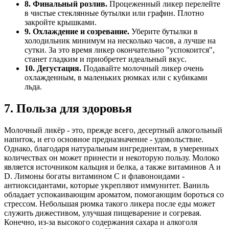
8. Финальный розлив.
Процеженный ликер перелейте
в чистые стеклянные бутылки или графин. Плотно
закройте крышками.
9. Охлаждение и созревание.
Уберите бутылки в
холодильник минимум на несколько часов, а лучше на
сутки. За это время ликер окончательно "успокоится",
станет гладким и приобретет идеальный вкус.
10. Дегустация.
Подавайте молочный ликер очень
охлажденным, в маленьких рюмках или с кубиками
льда.
7. Польза для здоровья
Молочный ликёр - это, прежде всего, десертный алкогольный
напиток, и его основное предназначение - удовольствие.
Однако, благодаря натуральным ингредиентам, в умеренных
количествах он может принести и некоторую пользу. Молоко
является источником кальция и белка, а также витаминов A и
D. Лимоны богаты витамином C и флавоноидами -
антиоксидантами, которые укрепляют иммунитет. Ваниль
обладает успокаивающим ароматом, помогающим бороться со
стрессом. Небольшая рюмка такого ликера после еды может
служить дижестивом, улучшая пищеварение и согревая.
Конечно, из-за высокого содержания сахара и алкоголя