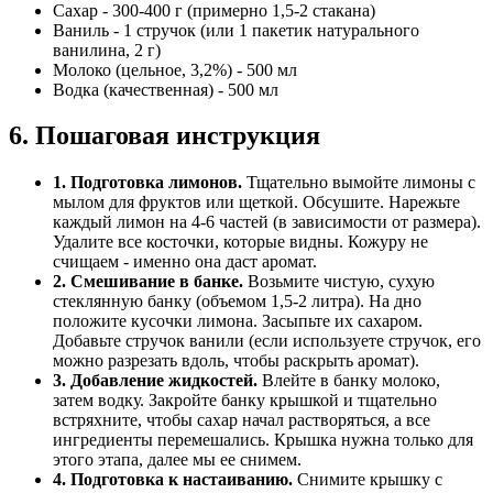
Сахар - 300-400 г (примерно 1,5-2 стакана)
Ваниль - 1 стручок (или 1 пакетик натурального
ванилина, 2 г)
Молоко (цельное, 3,2%) - 500 мл
Водка (качественная) - 500 мл
6. Пошаговая инструкция
1. Подготовка лимонов.
Тщательно вымойте лимоны с
мылом для фруктов или щеткой. Обсушите. Нарежьте
каждый лимон на 4-6 частей (в зависимости от размера).
Удалите все косточки, которые видны. Кожуру не
счищаем - именно она даст аромат.
2. Смешивание в банке.
Возьмите чистую, сухую
стеклянную банку (объемом 1,5-2 литра). На дно
положите кусочки лимона. Засыпьте их сахаром.
Добавьте стручок ванили (если используете стручок, его
можно разрезать вдоль, чтобы раскрыть аромат).
3. Добавление жидкостей.
Влейте в банку молоко,
затем водку. Закройте банку крышкой и тщательно
встряхните, чтобы сахар начал растворяться, а все
ингредиенты перемешались. Крышка нужна только для
этого этапа, далее мы ее снимем.
4. Подготовка к настаиванию.
Снимите крышку с