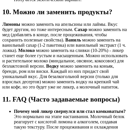
10. Можно ли заменить продукты?
Лимоны
можно заменить на апельсины или лаймы. Вкус
будет другим, но тоже интересным.
Сахар
можно заменить на
мед (добавлять в конце, после процеживания, чтобы
сохранить полезные свойства).
Ваниль
можно заменить на
ванильный сахар (1-2 пакетика) или ванильный экстракт (1 ч.
ложка).
Молоко
можно заменить на сливки (10-20%) - ликер
станет еще более густым и насыщенным. Можно использовать
и растительное молоко (миндальное, овсяное, кокосовое) для
безлактозной версии.
Водку
можно заменить на коньяк,
бренди, ром или виски. Каждый из них придаст свой
уникальный вкус. Для безалкогольной версии (только для
взрослых десертов) можно заменить водку на крепкий чай
или кофе, но это будет уже не ликер, а молочный напиток.
11. FAQ (Часто задаваемые вопросы)
Почему мой ликер свернулся или стал комковатым?
Это нормально на этапе настаивания. Молочный белок
реагирует с кислотой лимона и алкоголем, создавая
такую текстуру. После процеживания и охлаждения