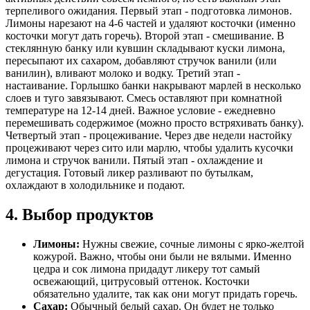
терпеливого ожидания. Первый этап - подготовка лимонов.
Лимоны нарезают на 4-6 частей и удаляют косточки (именно
косточки могут дать горечь). Второй этап - смешивание. В
стеклянную банку или кувшин складывают куски лимона,
пересыпают их сахаром, добавляют стручок ванили (или
ванилин), вливают молоко и водку. Третий этап -
настаивание. Горлышко банки накрывают марлей в несколько
слоев и туго завязывают. Смесь оставляют при комнатной
температуре на 12-14 дней. Важное условие - ежедневно
перемешивать содержимое (можно просто встряхивать банку).
Четвертый этап - процеживание. Через две недели настойку
процеживают через сито или марлю, чтобы удалить кусочки
лимона и стручок ванили. Пятый этап - охлаждение и
дегустация. Готовый ликер разливают по бутылкам,
охлаждают в холодильнике и подают.
4. Выбор продуктов
Лимоны:
Нужны свежие, сочные лимоны с ярко-желтой
кожурой. Важно, чтобы они были не вялыми. Именно
цедра и сок лимона придадут ликеру тот самый
освежающий, цитрусовый оттенок. Косточки
обязательно удалите, так как они могут придать горечь.
Сахар:
Обычный белый сахар. Он будет не только