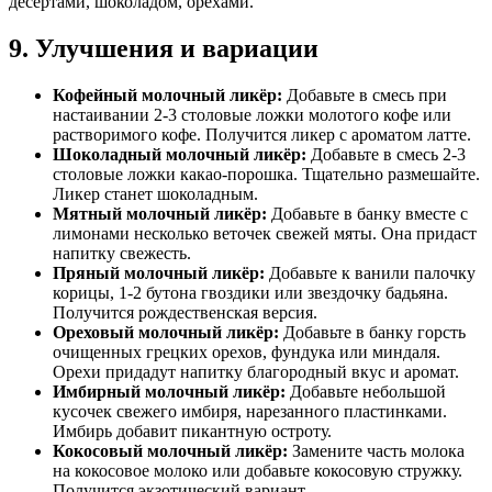
десертами, шоколадом, орехами.
9. Улучшения и вариации
Кофейный молочный ликёр:
Добавьте в смесь при
настаивании 2-3 столовые ложки молотого кофе или
растворимого кофе. Получится ликер с ароматом латте.
Шоколадный молочный ликёр:
Добавьте в смесь 2-3
столовые ложки какао-порошка. Тщательно размешайте.
Ликер станет шоколадным.
Мятный молочный ликёр:
Добавьте в банку вместе с
лимонами несколько веточек свежей мяты. Она придаст
напитку свежесть.
Пряный молочный ликёр:
Добавьте к ванили палочку
корицы, 1-2 бутона гвоздики или звездочку бадьяна.
Получится рождественская версия.
Ореховый молочный ликёр:
Добавьте в банку горсть
очищенных грецких орехов, фундука или миндаля.
Орехи придадут напитку благородный вкус и аромат.
Имбирный молочный ликёр:
Добавьте небольшой
кусочек свежего имбиря, нарезанного пластинками.
Имбирь добавит пикантную остроту.
Кокосовый молочный ликёр:
Замените часть молока
на кокосовое молоко или добавьте кокосовую стружку.
Получится экзотический вариант.