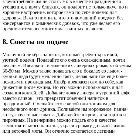
злоупотреблять им не стоит. Но в качестве праздничного
угощения, в кругу близких, он подарит не только вкус, но и
хорошее настроение, которое само по себе полезно для
здоровья. Важно помнить, что это домашний продукт, без
консервантов и химических добавок, что уже делает его
предпочтительнее многих магазинных аналогов.
8. Советы по подаче
Молочный ликёр - напиток, который требует красивой,
уютной подачи. Подавайте его очень охлажденным, почти
ледяным. Идеально - в маленьких ликерных рюмках объемом
30-50 мл. Можно также подавать его в бокалах со льдом -
кубики льда будут медленно таять, делая напиток еще более
нежным и прохладным. Ликёр прекрасен сам по себе, как
дижестив после ужина. Но его можно использовать и для
создания коктейлей. Добавьте ложку ликера в утренний кофе
вместо сливок - это превратит обычный напиток в
праздничный. Смешайте его с колой или тоником для
необычного лонг-дринка. Поливайте им мороженое, панна-
котту, фруктовые салаты. Добавляйте в кремы для тортов и
пирожных. На вечеринке можно подать его в качестве
самостоятельного напитка, украсив рюмку долькой лимона
или веточкой мяты. Он отлично сочетается с легкими