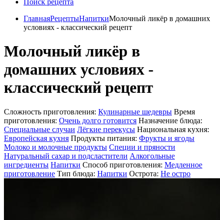
Поиск рецепта
Главная
Рецепты
Напитки
Молочный ликёр в домашних
условиях - классический рецепт
Молочный ликёр в
домашних условиях -
классический рецепт
Сложность приготовления:
Кулинарные шедевры
Время
приготовления:
Очень долго готовится
Назначение блюда:
Специальные случаи
Лёгкие перекусы
Национальная кухня:
Европейская кухня
Продукты питания:
Фрукты и ягоды
Молоко и молочные продукты
Специи и пряности
Натуральный сахар и подсластители
Алкогольные
ингредиенты
Напитки
Способ приготовления:
Медленное
приготовление
Тип блюда:
Напитки
Острота:
Не остро