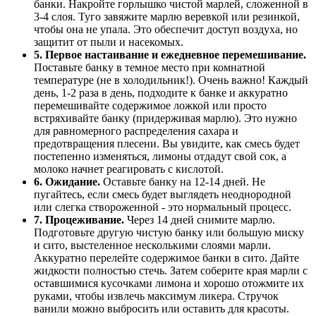
банки. Накройте горлышко чистой марлей, сложенной в
3-4 слоя. Туго завяжите марлю веревкой или резинкой,
чтобы она не упала. Это обеспечит доступ воздуха, но
защитит от пыли и насекомых.
5. Первое настаивание и ежедневное перемешивание.
Поставьте банку в темное место при комнатной
температуре (не в холодильник!). Очень важно! Каждый
день, 1-2 раза в день, подходите к банке и аккуратно
перемешивайте содержимое ложкой или просто
встряхивайте банку (придерживая марлю). Это нужно
для равномерного распределения сахара и
предотвращения плесени. Вы увидите, как смесь будет
постепенно изменяться, лимоны отдадут свой сок, а
молоко начнет реагировать с кислотой.
6. Ожидание.
Оставьте банку на 12-14 дней. Не
пугайтесь, если смесь будет выглядеть неоднородной
или слегка створоженной - это нормальный процесс.
7. Процеживание.
Через 14 дней снимите марлю.
Подготовьте другую чистую банку или большую миску
и сито, выстеленное несколькими слоями марли.
Аккуратно перелейте содержимое банки в сито. Дайте
жидкости полностью стечь. Затем соберите края марли с
оставшимися кусочками лимона и хорошо отожмите их
руками, чтобы извлечь максимум ликера. Стручок
ванили можно выбросить или оставить для красоты.