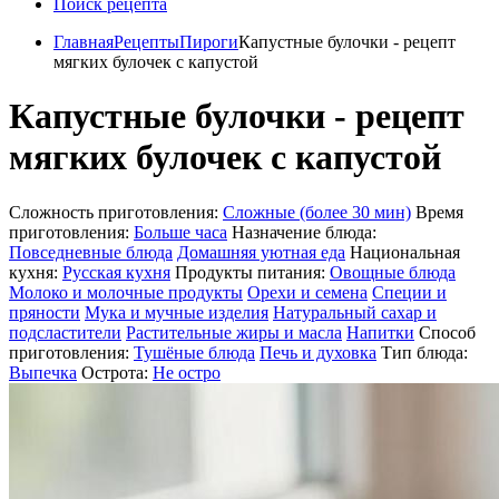
Поиск рецепта
Главная
Рецепты
Пироги
Капустные булочки - рецепт
мягких булочек с капустой
Капустные булочки - рецепт
мягких булочек с капустой
Сложность приготовления:
Сложные (более 30 мин)
Время
приготовления:
Больше часа
Назначение блюда:
Повседневные блюда
Домашняя уютная еда
Национальная
кухня:
Русская кухня
Продукты питания:
Овощные блюда
Молоко и молочные продукты
Орехи и семена
Специи и
пряности
Мука и мучные изделия
Натуральный сахар и
подсластители
Растительные жиры и масла
Напитки
Способ
приготовления:
Тушёные блюда
Печь и духовка
Тип блюда:
Выпечка
Острота:
Не остро