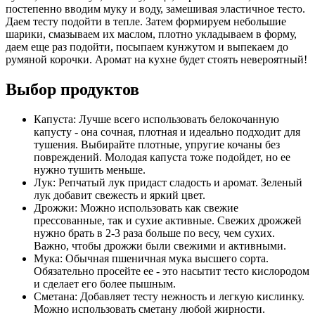
постепенно вводим муку и воду, замешивая эластичное тесто.
Даем тесту подойти в тепле. Затем формируем небольшие
шарики, смазываем их маслом, плотно укладываем в форму,
даем еще раз подойти, посыпаем кунжутом и выпекаем до
румяной корочки. Аромат на кухне будет стоять невероятный!
Выбор продуктов
Капуста: Лучше всего использовать белокочанную
капусту - она сочная, плотная и идеально подходит для
тушения. Выбирайте плотные, упругие кочаны без
повреждений. Молодая капуста тоже подойдет, но ее
нужно тушить меньше.
Лук: Репчатый лук придаст сладость и аромат. Зеленый
лук добавит свежесть и яркий цвет.
Дрожжи: Можно использовать как свежие
прессованные, так и сухие активные. Свежих дрожжей
нужно брать в 2-3 раза больше по весу, чем сухих.
Важно, чтобы дрожжи были свежими и активными.
Мука: Обычная пшеничная мука высшего сорта.
Обязательно просейте ее - это насытит тесто кислородом
и сделает его более пышным.
Сметана: Добавляет тесту нежность и легкую кислинку.
Можно использовать сметану любой жирности.