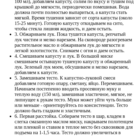
100 мл), добавляем капусту, солим по вкусу и тушим под
крышкой до мягкости, периодически помешивая. Вода
должна почти полностью выпариться, а капуста стать
мягкой. Время тушения зависит от сорта капусты (около
15-25 минут). Готовую капусту откидываем на сито,
чтобы стекла лишняя жидкость, и даем остыть.
3. Обжариваем лук. Пока тушится капуста, репчатый
лук чистим и мелко нарезаем. На сковороде разогреваем
растительное масло и обжариваем лук до мягкости и
легкой золотистости. Снимаем с огня и даем остыть.
4. Смешиваем капусту и лук. В большой миске
смешиваем остывшую тушеную капусту и обжаренный
лук. Зеленый лук моем, обсушиваем и мелко нарезаем,
добавляем к капусте.
5. Замешиваем тесто. К капустно-луковой смеси
добавляем готовую опару, сметану, яйцо. Перемешиваем.
Начинаем постепенно вводить просеянную муку и
теплую воду (150 мл), замешивая эластичное, мягкое, не
липнущее к рукам тесто. Муки может уйти чуть больше
или меньше - ориентируйтесь по консистенции. Тесто
должно быть гладким и эластичным.
6. Первая расстойка. Собираем тесто в шар, кладем в
слегка смазанную маслом миску, накрываем полотенцем
или пленкой и ставим в теплое место без сквозняков для
подъема на 1-1,5 часа. Тесто должно увеличиться в