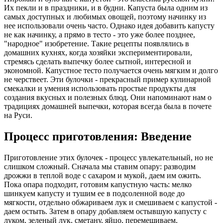
Их пекли и в праздники, и в будни. Капуста была одним из
самых доступных и любимых овощей, поэтому начинку из
нее использовали очень часто. Однако идея добавить капусту
не как начинку, а прямо в тесто - это уже более позднее,
"народное" изобретение. Такие рецепты появлялись в
домашних кухнях, когда хозяйки экспериментировали,
стремясь сделать выпечку более сытной, интересной и
экономной. Капустное тесто получается очень мягким и долго
не черствеет. Эти булочки - прекрасный пример кулинарной
смекалки и умения использовать простые продукты для
создания вкусных и полезных блюд. Они напоминают нам о
традициях домашней выпечки, которая всегда была в почете
на Руси.
Процесс приготовления: Введение
Приготовление этих булочек - процесс увлекательный, но не
слишком сложный. Сначала мы ставим опару: разводим
дрожжи в теплой воде с сахаром и мукой, даем им ожить.
Пока опара подходит, готовим капустную часть: мелко
шинкуем капусту и тушим ее в подсоленной воде до
мягкости, отдельно обжариваем лук и смешиваем с капустой -
даем остыть. Затем в опару добавляем остывшую капусту с
луком, зеленый лук, сметану, яйцо, перемешиваем,