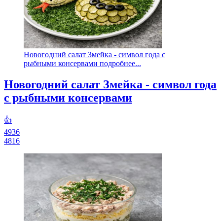
Новогодний салат Змейка - символ года с
рыбными консервами подробнее...
Новогодний салат Змейка - символ года
с рыбными консервами
👍
4936
4816