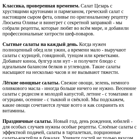
Классика, проверенная временем.
Салат Цезарь с
хрустящими крутонами и пармезаном, греческий салат с
настоящим сыром фета, оливье по оригинальному рецепту
Люсьена Оливье и винегрет с секретной заправкой - мы
собрали рецепты, которые любят во всём мире, и добавили
профессиональные хитрости шеф-поваров.
Сытные салаты на каждый день.
Когда нужен
полноценный обед или ужин, а времени мало - выручают
салаты с курицей, говядиной, тунцом или креветками.
Добавьте киноа, булгур или нут - и получите блюдо с
идеальным балансом белков и углеводов. Такие салаты
насыщают на несколько часов и не вызывают тяжести.
Лёгкие овощные салаты.
Свежие овощи, зелень, немного
оливкового масла - иногда больше ничего не нужно. Весенние
салаты с редисом и молодой капустой, летние - с томатами и
огурцами, осенние - с тыквой и свёклой. Мы подскажем,
какие овощи сочетаются лучше всего и как сохранить их
витамины.
Праздничные салаты.
Новый год, день рождения, юбилей -
для особых случаев нужны особые рецепты. Слоёные салаты с
эффектной подачей, салаты в тарталетках, порционные
салаты-коктейли в бокалах. Удивите гостей не только вкусом,