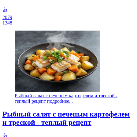
👍
2079
1348
Рыбный салат с печеным картофелем и треской -
теплый рецепт подробнее...
Рыбный салат с печеным картофелем
и треской - теплый рецепт
👍