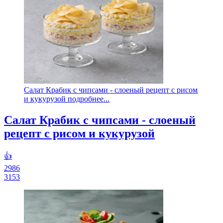
Салат Крабик с чипсами - слоеный рецепт с рисом
и кукурузой подробнее...
Салат Крабик с чипсами - слоеный
рецепт с рисом и кукурузой
👍
2986
3153