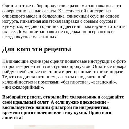
Один и тот же набор продуктов с разными заправками - это
совершенно разные салаты. Классический винегрет из
оливкового масла и бальзамика, сливочный соус на основе
йогурта, пикантная азиатская заправка с соевым соусом и
кунжутом, медово-горчичный дрессинг - мы научим готовить
их все. Домашние заправки не содержат консервантов и
всегда вкуснее магазинных.
Для кого эти рецепты
Начинающие кулинары оценят пошаговые инструкции с фото
и простые рецепты из доступных продуктов. Опытные повара
найдут необычные сочетания и ресторанные техники подачи.
Те, кто следит за питанием, - салаты с подсчитанной
калорийностью и пометками «без глютена», «веганский»,
«низкокалорийный».
Выбирайте рецепт, открывайте холодильник и создавайте
свой идеальный салат. А если нужно вдохновение -
воспользуйтесь нашим фильтром по ингредиентам,
времени приготовления или типу кухни. Приятного
аппетита!