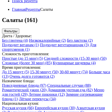
Поиск рецепта
Главная
Рецепты
Салаты
Салаты (161)
Фильтры
Диета / Здоровье:
Без глютена
(4)
Низкокалорийные
(2)
Без лактозы
(2)
Подходит веганам
(1)
Подходит вегетарианцам
(3)
Для
спортсменов
(1)
Сложность приготовления:
Простые (до 15 мин)
(5)
Средней сложности (15-30 мин)
(50)
Сложные (более 30 мин)
(85)
Кулинарные шедевры
(4)
Время приготовления:
До 15 минут
(5)
15-30 минут
(50)
30-60 минут
(74)
Больше часа
(13)
Очень долго готовится
(2)
Назначение блюда:
Повседневные блюда
(97)
Специальные случаи
(88)
Романтический ужин
(20)
Домашняя уютная еда
(82)
Меню
для гостей
(29)
Летние пикники
(12)
Зимние согревающие
блюда
(1)
Лёгкие перекусы
(34)
Национальная кухня:
Русская кухня
(66)
Европейская кухня
(30)
Азиатская кухня