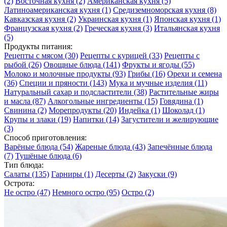
(2)
Восточная кухня
(2)
Американская кухня
(5)
Латиноамериканская кухня
(1)
Средиземноморская кухня
(8)
Кавказская кухня
(2)
Украинская кухня
(1)
Японская кухня
(1)
Французская кухня
(2)
Греческая кухня
(3)
Итальянская кухня
(5)
Продукты питания:
Рецепты с мясом
(30)
Рецепты с курицей
(33)
Рецепты с
рыбой
(26)
Овощные блюда
(141)
Фрукты и ягоды
(55)
Молоко и молочные продукты
(93)
Грибы
(16)
Орехи и семена
(36)
Специи и пряности
(143)
Мука и мучные изделия
(11)
Натуральный сахар и подсластители
(38)
Растительные жиры
и масла
(87)
Алкогольные ингредиенты
(15)
Говядина
(1)
Свинина
(2)
Морепродукты
(20)
Индейка
(1)
Шоколад
(1)
Крупы и злаки
(19)
Напитки
(14)
Загустители и желирующие
(3)
Способ приготовления:
Варёные блюда
(54)
Жареные блюда
(43)
Запечённые блюда
(7)
Тушёные блюда
(6)
Тип блюда:
Салаты
(135)
Гарниры
(1)
Десерты
(2)
Закуски
(9)
Острота:
Не остро
(47)
Немного остро
(95)
Остро
(2)