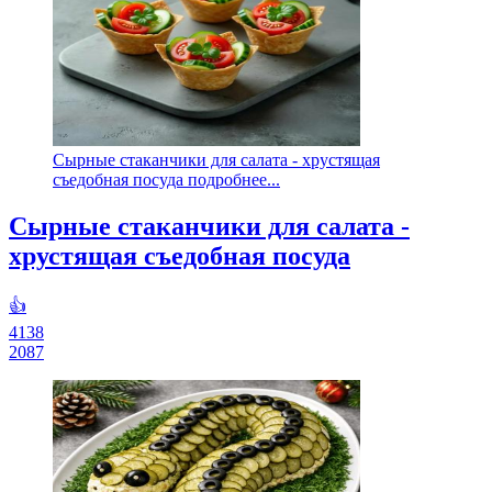
Сырные стаканчики для салата - хрустящая
съедобная посуда подробнее...
Сырные стаканчики для салата -
хрустящая съедобная посуда
👍
4138
2087