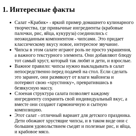
1. Интересные факты
Салат «Крабик» - яркий пример домашнего кулинарного
творчества, где привычные ингредиенты (крабовые
палочки, рис, яйца, кукуруза) соединились с
неожиданным компонентом - чипсами. Это придает
классическому вкусу новое, интересное звучание.
Чипсы в этом салате играют роль не просто украшения,
а важного текстурного элемента. Они добавляют блюду
тот самый хруст, который так любят и дети, и взрослые.
Важное правило: чипсы нужно выкладывать в салат
непосредственно перед подачей на стол. Если сделать
это заранее, они размякнут от влаги майонеза и
потеряют свою «хрустинку», превратившись в
безвкусную массу.
Слоеная структура салата позволяет каждому
ингредиенту сохранить свой индивидуальный вкус, а
вместе они создают гармоничную и сытную
композицию.
Этот салат - отличный вариант для детского праздника.
Дети обожают хрустящие чипсы, и в таком виде они с
большим удовольствием съедят и полезные рис, и яйца,
и крабовое мясо.