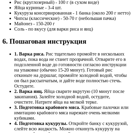
Рис (круглозерный) - 100 г (в сухом виде)
Яйца куриные - 3-4 шт.
Кукуруза консервированная - 1 банка (около 200 г нетто)
Чипсы (классические) - 50-70 г (небольшая пачка)
Майонез - 150-200 г
Соль - по вкусу (для варки риса и яиц)
6. Пошаговая инструкция
1. Варка риса.
Рис тщательно промойте в нескольких
водах, пока вода не станет прозрачной. Отварите его в
подсоленной воде до готовности согласно инструкции
на упаковке (обычно 15-20 минут). Готовый рис
откиньте на дуршлаг, промойте холодной водой, чтобы
он был рассыпчатым, и дайте воде полностью стечь.
Остудите.
2. Варка яиц.
Яйца сварите вкрутую (10 минут после
закипания). Залейте холодной водой, остудите,
очистите. Натрите яйца на мелкой терке.
3. Подготовка крабового мяса.
Крабовые палочки или
имитацию крабового мяса нарежьте очень мелкими
кубиками.
4. Подготовка кукурузы.
Откройте банку с кукурузой,
слейте всю жидкость. Можно откинуть кукурузу на