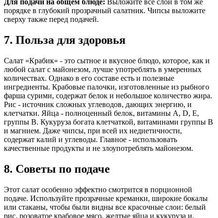
Для подачи на общем блюде:
Выложите все слои в том же
порядке в глубокий прозрачный салатник. Чипсы выложите
сверху также перед подачей.
7. Польза для здоровья
Салат «Крабик» - это сытное и вкусное блюдо, которое, как и
любой салат с майонезом, лучше употреблять в умеренных
количествах. Однако в его составе есть и полезные
ингредиенты. Крабовые палочки, изготовленные из рыбного
фарша сурими, содержат белок и небольшое количество жира.
Рис - источник сложных углеводов, дающих энергию, и
клетчатки. Яйца - полноценный белок, витамины A, D, E,
группы B. Кукуруза богата клетчаткой, витаминами группы B
и магнием. Даже чипсы, при всей их недиетичности,
содержат калий и углеводы. Главное - использовать
качественные продукты и не злоупотреблять майонезом.
8. Советы по подаче
Этот салат особенно эффектно смотрится в порционной
подаче. Используйте прозрачные креманки, широкие бокалы
или стаканы, чтобы были видны все красочные слои: белый
рис, розоватое крабовое мясо, желтые яйца и кукуруза и,