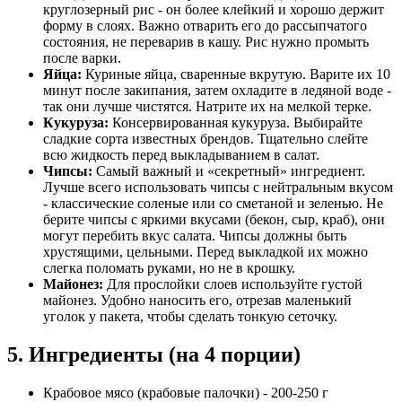
круглозерный рис - он более клейкий и хорошо держит
форму в слоях. Важно отварить его до рассыпчатого
состояния, не переварив в кашу. Рис нужно промыть
после варки.
Яйца:
Куриные яйца, сваренные вкрутую. Варите их 10
минут после закипания, затем охладите в ледяной воде -
так они лучше чистятся. Натрите их на мелкой терке.
Кукуруза:
Консервированная кукуруза. Выбирайте
сладкие сорта известных брендов. Тщательно слейте
всю жидкость перед выкладыванием в салат.
Чипсы:
Самый важный и «секретный» ингредиент.
Лучше всего использовать чипсы с нейтральным вкусом
- классические соленые или со сметаной и зеленью. Не
берите чипсы с яркими вкусами (бекон, сыр, краб), они
могут перебить вкус салата. Чипсы должны быть
хрустящими, цельными. Перед выкладкой их можно
слегка поломать руками, но не в крошку.
Майонез:
Для прослойки слоев используйте густой
майонез. Удобно наносить его, отрезав маленький
уголок у пакета, чтобы сделать тонкую сеточку.
5. Ингредиенты (на 4 порции)
Крабовое мясо (крабовые палочки) - 200-250 г