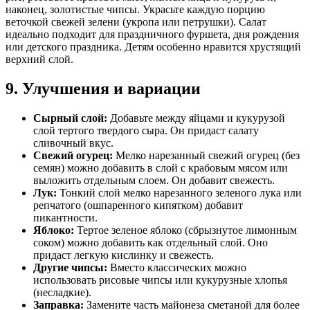
наконец, золотистые чипсы. Украсьте каждую порцию
веточкой свежей зелени (укропа или петрушки). Салат
идеально подходит для праздничного фуршета, дня рождения
или детского праздника. Детям особенно нравится хрустящий
верхний слой.
9. Улучшения и вариации
Сырный слой:
Добавьте между яйцами и кукурузой
слой тертого твердого сыра. Он придаст салату
сливочный вкус.
Свежий огурец:
Мелко нарезанный свежий огурец (без
семян) можно добавить в слой с крабовым мясом или
выложить отдельным слоем. Он добавит свежесть.
Лук:
Тонкий слой мелко нарезанного зеленого лука или
репчатого (ошпаренного кипятком) добавит
пикантности.
Яблоко:
Тертое зеленое яблоко (сбрызнутое лимонным
соком) можно добавить как отдельный слой. Оно
придаст легкую кислинку и свежесть.
Другие чипсы:
Вместо классических можно
использовать рисовые чипсы или кукурузные хлопья
(несладкие).
Заправка:
Замените часть майонеза сметаной для более