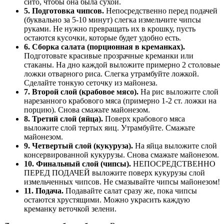
сито, чтобы она была сухой.
5. Подготовка чипсов.
Непосредственно перед подачей
(буквально за 5-10 минут) слегка измельчите чипсы
руками. Не нужно превращать их в крошку, пусть
остаются кусочки, которые будет удобно есть.
6. Сборка салата (порционная в креманках).
Подготовьте красивые прозрачные креманки или
стаканы. На дно каждой выложите примерно 2 столовые
ложки отварного риса. Слегка утрамбуйте ложкой.
Сделайте тонкую сеточку из майонеза.
7. Второй слой (крабовое мясо).
На рис выложите слой
нарезанного крабового мяса (примерно 1-2 ст. ложки на
порцию). Снова смажьте майонезом.
8. Третий слой (яйца).
Поверх крабового мяса
выложите слой тертых яиц. Утрамбуйте. Смажьте
майонезом.
9. Четвертый слой (кукуруза).
На яйца выложите слой
консервированной кукурузы. Снова смажьте майонезом.
10. Финальный слой (чипсы).
НЕПОСРЕДСТВЕННО
ПЕРЕД ПОДАЧЕЙ выложите поверх кукурузы слой
измельченных чипсов. Не смазывайте чипсы майонезом!
11. Подача.
Подавайте салат сразу же, пока чипсы
остаются хрустящими. Можно украсить каждую
креманку веточкой зелени.