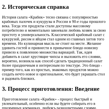
2. Историческая справка
История салата «Крабик» тесно связана с популярностью
крабовых палочек и кукурузы в России в 90-е годы прошлого
века. Тогда эти продукты стали доступны массовому
потребителю и моментально завоевали любовь хозяек за свою
простоту и универсальность. Классический крабовый салат с
кукурузой, рисом и яйцом стал одним из главных хитов того
времени. Но кулинарная мысль не стоит на месте. Желание
удивить гостей и привнести в привычное блюдо новизну
привело к появлению множества вариаций. Так, идея
добавить в салат хрустящие чипсы и выложить его слоями,
вероятно, возникла как способ сделать традиционный салат
более праздничным и интересным по текстуре. Это блюдо -
пример того, как из простых, знакомых продуктов можно
создать нечто новое и оригинальное, что будет украшать стол
и радовать близких.
3. Процесс приготовления: Введение
Приготовление салата «Крабик» - процесс быстрый и
увлекательный, особенно если вы будете собирать его в
прозрачных креманках, любуясь разноцветными слоями.