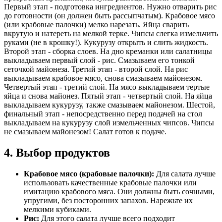
Первый этап - подготовка ингредиентов. Нужно отварить рис
до готовности (он должен быть рассыпчатым). Крабовое мясо
(или крабовые палочки) мелко нарезать. Яйца сварить
вкрутую и натереть на мелкой терке. Чипсы слегка измельчить
руками (не в крошку!). Кукурузу открыть и слить жидкость.
Второй этап - сборка слоев. На дно креманки или салатницы
выкладываем первый слой - рис. Смазываем его тонкой
сеточкой майонеза. Третий этап - второй слой. На рис
выкладываем крабовое мясо, снова смазываем майонезом.
Четвертый этап - третий слой. На мясо выкладываем тертые
яйца и снова майонез. Пятый этап - четвертый слой. На яйца
выкладываем кукурузу, также смазываем майонезом. Шестой,
финальный этап - непосредственно перед подачей на стол
выкладываем на кукурузу слой измельченных чипсов. Чипсы
не смазываем майонезом! Салат готов к подаче.
4. Выбор продуктов
Крабовое мясо (крабовые палочки):
Для салата лучше
использовать качественные крабовые палочки или
имитацию крабового мяса. Они должны быть сочными,
упругими, без посторонних запахов. Нарежьте их
мелкими кубиками.
Рис:
Для этого салата лучше всего подходит